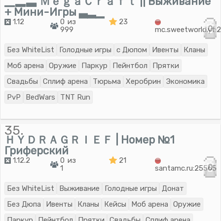
▁▂▃ ＭｅｇａＣｒａｆｔ || Выживание
+ Мини-Игры ▃▂▁
1.12
0 из
23
0
999
mc.sweetworld.yt:
Без WhiteList
Голодные игры
с Дюпом
Ивенты
Кланы
Моб арена
Оружие
Паркур
Пейнтбол
Прятки
Свадьбы
Сплиф арена
Тюрьма
Херобрин
Экономика
PvP
BedWars
TNT Run
35.
ＨＹＤＲＡＧＲＩＥＦ | Номер №1
Гриферский
1.12.2
0 из
21
0
1
santamc.ru:25565
Без WhiteList
Выживание
Голодные игры
Донат
Без Дюпа
Ивенты
Кланы
Кейсы
Моб арена
Оружие
Паркур
Пейнтбол
Прятки
Свадьбы
Сплиф арена