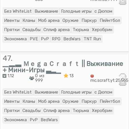
Без WhiteList
Выживание
Голодные игры
с Дюпом
Ивенты
Кланы
Моб арена
Оружие
Паркур
Пейнтбол
Прятки
Свадьбы
Сплиф арена
Тюрьма
Херобрин
Экономика
PVE
PvP
RPG
BedWars
TNT Run
47.
▁▂▃ ＭｅｇａＣｒａｆｔ || Выживание
+ Мини-Игры ▃▂▁
1.12
0 из
13
0
999
mc.scraft.yt:25565
Без WhiteList
Выживание
Голодные игры
с Дюпом
Ивенты
Кланы
Моб арена
Оружие
Паркур
Пейнтбол
Прятки
Свадьбы
Сплиф арена
Тюрьма
Херобрин
Экономика
PvP
BedWars