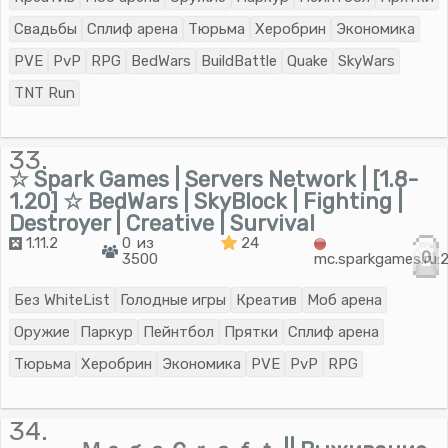
Свадьбы
Сплиф арена
Тюрьма
Херобрин
Экономика
PVE
PvP
RPG
BedWars
BuildBattle
Quake
SkyWars
TNT Run
33.
☆ Spark Games | Servers Network | [1.8-
1.20] ☆ BedWars | SkyBlock | Fighting |
Destroyer | Creative | Survival
1.11.2
0 из
24
0
3500
mc.sparkgames.ru:
Без WhiteList
Голодные игры
Креатив
Моб арена
Оружие
Паркур
Пейнтбол
Прятки
Сплиф арена
Тюрьма
Херобрин
Экономика
PVE
PvP
RPG
34.