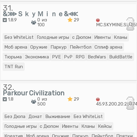
31.
&⋙ＳｋｙＭｉｎｅ&⋘
1.8.9
0 из
29
0
100
MC.SKYMINE.SU:25
Без WhiteList
Голодные игры
с Дюпом
Ивенты
Кланы
Моб арена
Оружие
Паркур
Пейнтбол
Сплиф арена
Тюрьма
Экономика
PVE
PvP
RPG
BedWars
BuildBattle
TNT Run
32.
Parkour Сivilization
1.8
0 из
29
0
500
45.93.200.20:2557
Без Дюпа
Донат
Выживание
Без WhiteList
Голодные игры
с Дюпом
Ивенты
Кланы
Кейсы
Креатив
Моб арена
Оружие
Паркур
Пейнтбол
Прятки