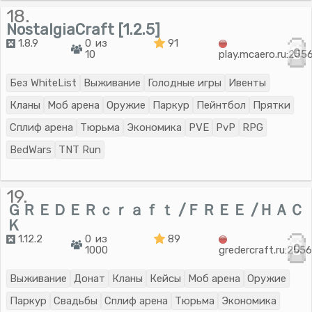
18.
NostalgiaCraft [1.2.5]
1.8.9
0 из
91
0
10
play.mcaero.ru:255
Без WhiteList
Выживание
Голодные игры
Ивенты
Кланы
Моб арена
Оружие
Паркур
Пейнтбол
Прятки
Сплиф арена
Тюрьма
Экономика
PVE
PvP
RPG
BedWars
TNT Run
19.
ＧＲＥＤＥＲｃｒａｆｔ /ＦＲＥＥ /ＨＡＣ
Ｋ
1.12.2
0 из
89
0
1000
gredercraft.ru:255
Выживание
Донат
Кланы
Кейсы
Моб арена
Оружие
Паркур
Свадьбы
Сплиф арена
Тюрьма
Экономика