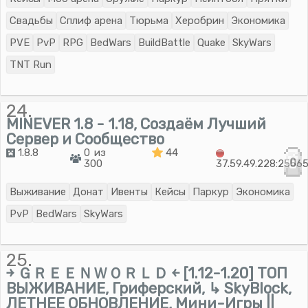
Свадьбы
Сплиф арена
Тюрьма
Херобрин
Экономика
PVE
PvP
RPG
BedWars
BuildBattle
Quake
SkyWars
TNT Run
24.
MINEVER 1.8 - 1.18, Создаём Лучший
Сервер и Сообщество
1.8.8
0 из
44
0
300
37.59.49.228:2556
Выживание
Донат
Ивенты
Кейсы
Паркур
Экономика
PvP
BedWars
SkyWars
25.
￫ ＧＲＥＥＮＷＯＲＬＤ ￩ [1.12-1.20] ТОП
ВЫЖИВАНИЕ, Гриферский, ↳ SkyBlock,
ЛЕТНЕЕ ОБНОВЛЕНИЕ, Мини-Игры ||