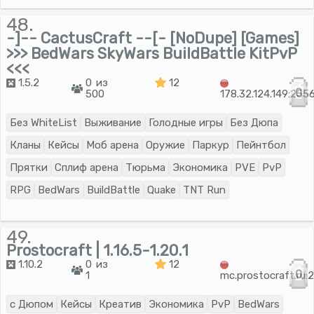
48.
-]-- CactusCraft --[- [NoDupe] [Games]
>>> BedWars SkyWars BuildBattle KitPvP
<<<
1.5.2
0 из
12
0
500
178.32.124.149:255
Без WhiteList
Выживание
Голодные игры
Без Дюпа
Кланы
Кейсы
Моб арена
Оружие
Паркур
Пейнтбол
Прятки
Сплиф арена
Тюрьма
Экономика
PVE
PvP
RPG
BedWars
BuildBattle
Quake
TNT Run
49.
Prostocraft | 1.16.5-1.20.1
1.10.2
0 из
12
0
1
mc.prostocraft.ru:
с Дюпом
Кейсы
Креатив
Экономика
PvP
BedWars