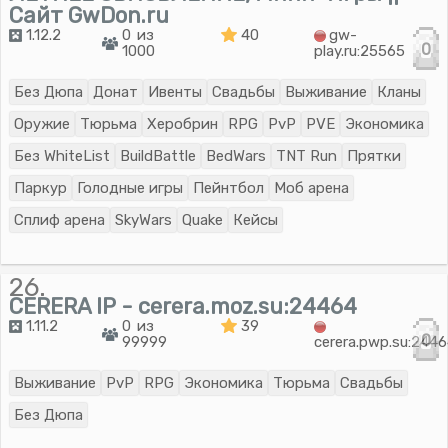
Сайт GwDon.ru
1.12.2
0 из
40
gw-
0
1000
play.ru:25565
Без Дюпа
Донат
Ивенты
Свадьбы
Выживание
Кланы
Оружие
Тюрьма
Херобрин
RPG
PvP
PVE
Экономика
Без WhiteList
BuildBattle
BedWars
TNT Run
Прятки
Паркур
Голодные игры
Пейнтбол
Моб арена
Сплиф арена
SkyWars
Quake
Кейсы
26.
CERERA IP - cerera.moz.su:24464
1.11.2
0 из
39
0
99999
cerera.pwp.su:244
Выживание
PvP
RPG
Экономика
Тюрьма
Свадьбы
Без Дюпа