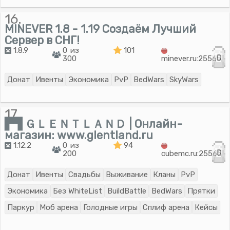
16.
MINEVER 1.8 - 1.19 Создаём Лучший
Сервер в СНГ!
1.8.9
0 из
101
0
300
minever.ru:25565
Донат
Ивенты
Экономика
PvP
BedWars
SkyWars
17.
▛▜ ＧＬＥＮＴＬＡＮＤ | Онлайн-
магазин: www.glentland.ru
1.12.2
0 из
94
0
200
cubemc.ru:25565
Донат
Ивенты
Свадьбы
Выживание
Кланы
PvP
Экономика
Без WhiteList
BuildBattle
BedWars
Прятки
Паркур
Моб арена
Голодные игры
Сплиф арена
Кейсы