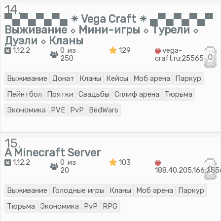
14.
▀▄▀▄▀▄▀▄ ✴ Vega Craft ✴ ▄▀▄▀▄▀▄▀
Выживание ⬦ Мини-игры ⬦ Турели ⬦
Дуэли ⬦ Кланы
1.12.2
0 из
129
vega-
0
250
craft.ru:25565
Выживание
Донат
Кланы
Кейсы
Моб арена
Паркур
Пейнтбол
Прятки
Свадьбы
Сплиф арена
Тюрьма
Экономика
PVE
PvP
BedWars
15.
A Minecraft Server
1.12.2
0 из
103
0
20
188.40.205.166:25
Выживание
Голодные игры
Кланы
Моб арена
Паркур
Тюрьма
Экономика
PvP
RPG