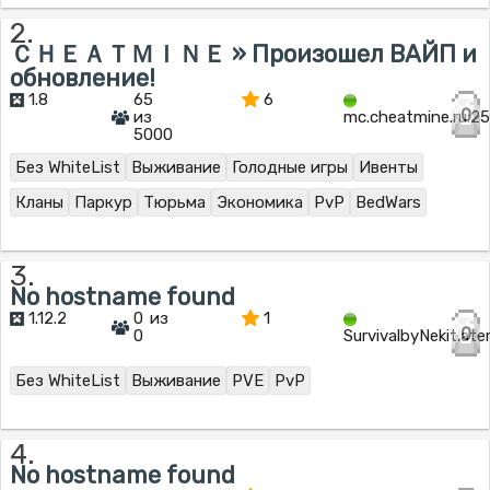
2.
ＣＨＥＡＴＭＩＮＥ » Произошел ВАЙП и
обновление!
1.8
65
6
0
из
mc.cheatmine.ru:2
5000
Без WhiteList
Выживание
Голодные игры
Ивенты
Кланы
Паркур
Тюрьма
Экономика
PvP
BedWars
3.
No hostname found
1.12.2
0 из
1
0
0
SurvivalbyNekit.at
Без WhiteList
Выживание
PVE
PvP
4.
No hostname found