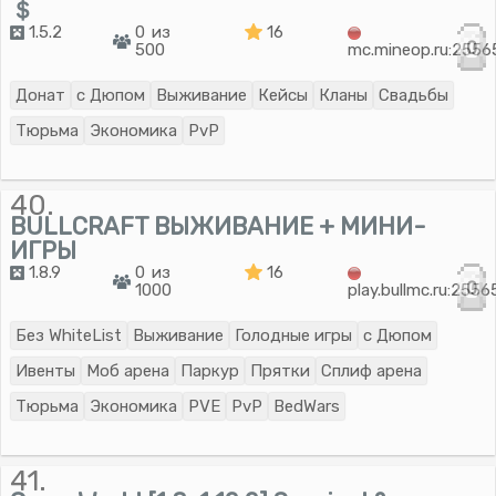
＄
1.5.2
0 из
16
0
500
mc.mineop.ru:2556
Донат
с Дюпом
Выживание
Кейсы
Кланы
Свадьбы
Тюрьма
Экономика
PvP
40.
BULLCRAFT ВЫЖИВАНИЕ + МИНИ-
ИГРЫ
1.8.9
0 из
16
0
1000
play.bullmc.ru:2556
Без WhiteList
Выживание
Голодные игры
с Дюпом
Ивенты
Моб арена
Паркур
Прятки
Сплиф арена
Тюрьма
Экономика
PVE
PvP
BedWars
41.