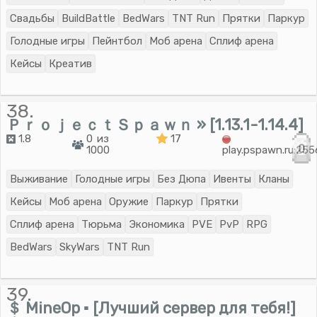
Свадьбы
BuildBattle
BedWars
TNT Run
Прятки
Паркур
Голодные игры
Пейнтбол
Моб арена
Сплиф арена
Кейсы
Креатив
38.
ＰｒｏｊｅｃｔＳｐａｗｎ » [1.13.1-1.14.4]
1.8
0 из
17
0
1000
play.pspawn.ru:25
Выживание
Голодные игры
Без Дюпа
Ивенты
Кланы
Кейсы
Моб арена
Оружие
Паркур
Прятки
Сплиф арена
Тюрьма
Экономика
PVE
PvP
RPG
BedWars
SkyWars
TNT Run
39.
＄ MineOp ▪ [Лучший сервер для тебя!]