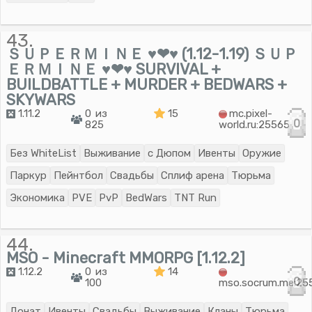
43.
ＳＵＰＥＲＭＩＮＥ ♥❤♥ (1.12-1.19) ＳＵＰ
ＥＲＭＩＮＥ ♥❤♥ SURVIVAL +
BUILDBATTLE + MURDER + BEDWARS +
SKYWARS
1.11.2
0 из
15
mc.pixel-
0
825
world.ru:25565
Без WhiteList
Выживание
с Дюпом
Ивенты
Оружие
Паркур
Пейнтбол
Свадьбы
Сплиф арена
Тюрьма
Экономика
PVE
PvP
BedWars
TNT Run
44.
MSO - Minecraft MMORPG [1.12.2]
1.12.2
0 из
14
0
100
mso.socrum.me:25
Донат
Ивенты
Свадьбы
Выживание
Кланы
Тюрьма