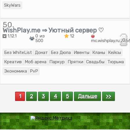
SkyWars
50.
WishPlay.me ⇒ Уютный сервер ♡
1.12.1
0 из
12
0
500
mc.wishplay.ru:255
Без WhiteList
Донат
Без Дюпа
Ивенты
Кланы
Кейсы
Креатив
Моб арена
Паркур
Прятки
Свадьбы
Тюрьма
Экономика
PvP
1
2
3
4
5
Дальше
>>