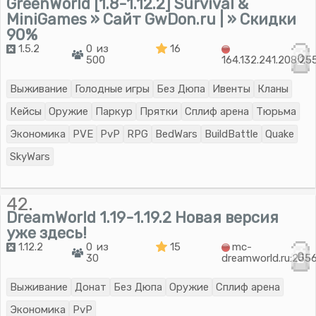
GreenWorld [1.8-1.12.2] Survival &
MiniGames » Сайт GwDon.ru | » Скидки
90%
1.5.2
0 из
16
0
500
164.132.241.208:25
Выживание
Голодные игры
Без Дюпа
Ивенты
Кланы
Кейсы
Оружие
Паркур
Прятки
Сплиф арена
Тюрьма
Экономика
PVE
PvP
RPG
BedWars
BuildBattle
Quake
SkyWars
42.
DreamWorld 1.19-1.19.2 Новая версия
уже здесь!
1.12.2
0 из
15
mc-
0
30
dreamworld.ru:255
Выживание
Донат
Без Дюпа
Оружие
Сплиф арена
Экономика
PvP