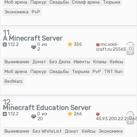
Моб арена
Паркур
Свадьбы
Сплиф арена
Тюрьма
Экономика
PvP
11.
A Minecraft Server
1.12.2
0 из
355
mc.void-
0
2
craft.ru:25565
Выживание
Донат
Без Дюпа
Ивенты
Кланы
Кейсы
Моб арена
Паркур
Свадьбы
Тюрьма
PvP
TNT Run
BedWars
12.
Minecraft Education Server
1.12.2
0 из
266
0
20
45.93.200.22:2556
Выживание
Без WhiteList
Донат
Кейсы
Экономика