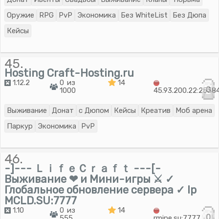
Оружие
RPG
PvP
Экономика
Без WhiteList
Без Дюпа
Кейсы
45.
Hosting Craft-Hosting.ru
1.12.2
0 из
14
0
1000
45.93.200.22:2558
Выживание
Донат
с Дюпом
Кейсы
Креатив
Моб арена
Паркур
Экономика
PvP
46.
-]--- ＬｉｆｅＣｒａｆｔ ---[-
Выживание ❤ и Мини-игры ⚔ ✓
Глобальное обновление сервера ✓ Ip
MCLD.SU:7777
1.10
0 из
14
0
555
rmine.su:7777