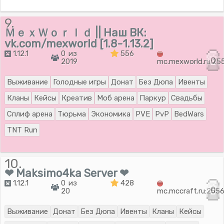
9.
ＭｅｘＷｏｒｌｄ || Наш ВК:
vk.com/mexworld [1.8-1.13.2]
1.12.1
0 из
556
0
2019
mc.mexworld.ru:25
Выживание
Голодные игры
Донат
Без Дюпа
Ивенты
Кланы
Кейсы
Креатив
Моб арена
Паркур
Свадьбы
Сплиф арена
Тюрьма
Экономика
PVE
PvP
BedWars
TNT Run
10.
❤ Maksimo4ka Server ❤
1.12.1
0 из
428
0
20
mc.mccraft.ru:255
Выживание
Донат
Без Дюпа
Ивенты
Кланы
Кейсы