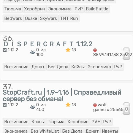
Тюрьма
Херобрин
Экономика
PvP
BuildBattle
BedWars
Quake
SkyWars
TNT Run
36.
ＤＩＳＰＥＲＣＲＡＦＴ 1.12.2
1.12.2
0 из
18
0
100
88.99.141.138:25912
Выживание
Донат
Без Дюпа
Кейсы
Экономика
PvP
37.
StopCraft.ru | 1.9-1.16 | Справедливый
сервер без обмана!
1.12.2
0 из
18
wolf-
0
400
game.ru:25565
Выживание
Кланы
Тюрьма
Херобрин
PVE
PvP
Экономика
Без WhiteList
Без Дюпа
Донат
Ивенты