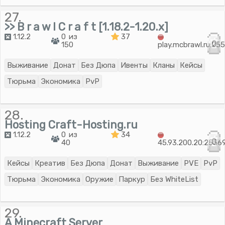
27.
>> B r a w l C r a f t [1.18.2-1.20.x]
1.12.2
0 из
37
0
150
play.mcbrawl.ru:25
Выживание
Донат
Без Дюпа
Ивенты
Кланы
Кейсы
Тюрьма
Экономика
PvP
28.
Hosting Craft-Hosting.ru
1.12.2
0 из
34
0
40
45.93.200.20:2556
Кейсы
Креатив
Без Дюпа
Донат
Выживание
PVE
PvP
Тюрьма
Экономика
Оружие
Паркур
Без WhiteList
29.
A Minecraft Server