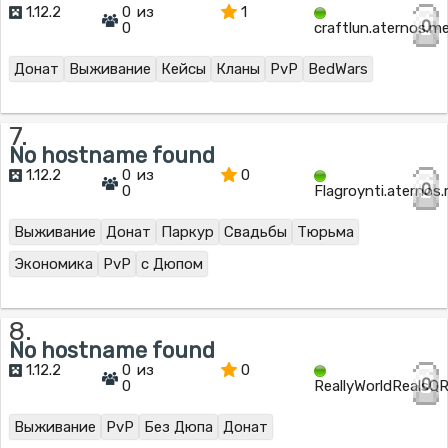
1.12.2
0 из
1
0
0
craftlun.aternos.m
Донат
Выживание
Кейсы
Кланы
PvP
BedWars
7.
No hostname found
1.12.2
0 из
0
0
0
Flagroynti.aternos
Выживание
Донат
Паркур
Свадьбы
Тюрьма
Экономика
PvP
с Дюпом
8.
No hostname found
1.12.2
0 из
0
0
0
ReallyWorldRealsQ
Выживание
PvP
Без Дюпа
Донат