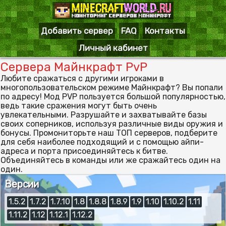
Добавить сервер
FAQ
Контакты
Личный кабинет
Сервера Майнкрафт PvP
Любите сражаться с другими игроками в
многопользовательском режиме Майнкрафт? Вы попали
по адресу! Мод PVP пользуется большой популярностью,
ведь такие сражения могут быть очень
увлекательными. Разрушайте и захватывайте базы
своих соперников, используя различные виды оружия и
бонусы. Промониторьте наш ТОП серверов, подберите
для себя наиболее подходящий и с помощью айпи-
адреса и порта присоединяйтесь к битве.
Объединяйтесь в команды или же сражайтесь один на
один.
Версии
1.5.2
1.7.2
1.7.10
1.8
1.8.8
1.8.9
1.9
1.10
1.10.2
1.11
1.11.2
1.12
1.12.1
1.12.2