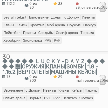
1.12.2
0 из
33
0
20
s3.joinserver.ru:25
Без WhiteList
Выживание
Донат
с Дюпом
Ивенты
Кланы
Кейсы
Креатив
Моб арена
Оружие
Паркур
Пейнтбол
Прятки
Свадьбы
Сплиф арена
Тюрьма
Херобрин
Экономика
PVE
PvP
30.
◆ ◆ ◆ ◆ ◆ ＬＵＣＫＹ-ＤＡＹＺ ◆ ◆ ◆
◆ ◆ ᝕|ОРУЖИЯ|КЛАНЫ|ЗОМБИ| 1.8 -
1.15.2 |ВЕРТОЛЁТЫ|МАШИНЫ|КЕЙСЫ|
1.8
0 из
29
0
300
mc.hiveserv.ru:255
Выживание
с Дюпом
Ивенты
Кланы
Кейсы
Паркур
Сплиф арена
Тюрьма
PVE
PvP
BedWars
SkyWars