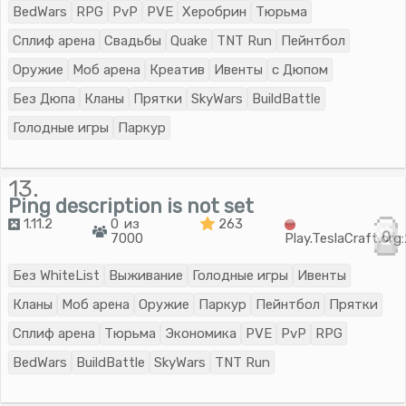
BedWars
RPG
PvP
PVE
Херобрин
Тюрьма
Сплиф арена
Свадьбы
Quake
TNT Run
Пейнтбол
Оружие
Моб арена
Креатив
Ивенты
с Дюпом
Без Дюпа
Кланы
Прятки
SkyWars
BuildBattle
Голодные игры
Паркур
13.
Ping description is not set
1.11.2
0 из
263
0
7000
Play.TeslaCraft.or
Без WhiteList
Выживание
Голодные игры
Ивенты
Кланы
Моб арена
Оружие
Паркур
Пейнтбол
Прятки
Сплиф арена
Тюрьма
Экономика
PVE
PvP
RPG
BedWars
BuildBattle
SkyWars
TNT Run