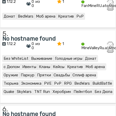
1.12.2
0 из
1
0
0
FanMineRU.aterno
Донат
BedWars
Моб арена
Креатив
PvP
5.
No hostname found
1.12.2
0 из
1
0
0
MineValleyRu.ater
Без WhiteList
Выживание
Голодные игры
Донат
с Дюпом
Ивенты
Кланы
Кейсы
Креатив
Моб арена
Оружие
Паркур
Прятки
Свадьбы
Сплиф арена
Тюрьма
Экономика
PVE
PvP
RPG
BedWars
BuildBattle
Quake
SkyWars
TNT Run
Херобрин
Пейнтбол
Без Дюпа
6.
No hostname found