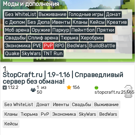
Моды и дополнения
Без WhiteList
Выживание
Голодные игры
Донат
с Дюпом
Без Дюпа
Ивенты
Кланы
Кейсы
Креатив
Моб арена
Оружие
Паркур
Пейнтбол
Прятки
Свадьбы
Сплиф арена
Тюрьма
Херобрин
Экономика
PVE
PvP
RPG
BedWars
BuildBattle
Quake
SkyWars
TNT Run
1.
StopCraft.ru | 1.9-1.16 | Справедливый
сервер без обмана!
1.12.2
1 из
156
0
50
stopcraft.ru:25565
Без WhiteList
Донат
Ивенты
Свадьбы
Выживание
Кланы
Тюрьма
PvP
Экономика
SkyWars
BedWars
Кейсы