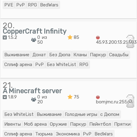
PVE
PvP
RPG
BedWars
20.
CopperCraft Infinity
1.5.2
0 из
85
0
50
45.93.200.13:25583
Выживание
Донат
Без Дюпа
Кланы
Паркур
Свадьбы
Сплиф арена
PvP
Без WhiteList
RPG
21.
A Minecraft server
1.8.9
0 из
75
0
20
bomjmc.ru:25565
Без WhiteList
Выживание
Голодные игры
с Дюпом
Ивенты
Моб арена
Оружие
Паркур
Пейнтбол
Прятки
Сплиф арена
Тюрьма
Экономика
PvP
BedWars