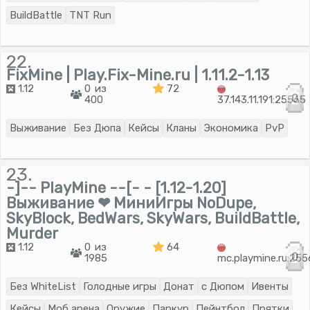
BuildBattle
TNT Run
22.
FixMine | Play.Fix-Mine.ru | 1.11.2-1.13
1.12
0 из
72
0
400
37.143.11.191:25565
Выживание
Без Дюпа
Кейсы
Кланы
Экономика
PvP
23.
-]-- PlayMine --[- - [1.12-1.20]
Выживание ❤ МиниИгры NoDupe,
SkyBlock, BedWars, SkyWars, BuildBattle,
Murder
1.12
0 из
64
0
1985
mc.playmine.ru:25
Без WhiteList
Голодные игры
Донат
с Дюпом
Ивенты
Кейсы
Моб арена
Оружие
Паркур
Пейнтбол
Прятки