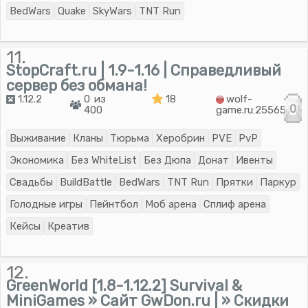
BedWars
Quake
SkyWars
TNT Run
11.
StopCraft.ru | 1.9-1.16 | Справедливый
сервер без обмана!
1.12.2
0 из
18
wolf-
0
400
game.ru:25565
Выживание
Кланы
Тюрьма
Херобрин
PVE
PvP
Экономика
Без WhiteList
Без Дюпа
Донат
Ивенты
Свадьбы
BuildBattle
BedWars
TNT Run
Прятки
Паркур
Голодные игры
Пейнтбол
Моб арена
Сплиф арена
Кейсы
Креатив
12.
GreenWorld [1.8-1.12.2] Survival &
MiniGames » Сайт GwDon.ru | » Скидки