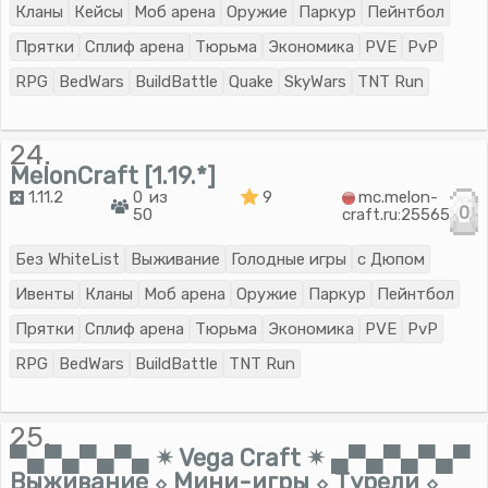
Кланы
Кейсы
Моб арена
Оружие
Паркур
Пейнтбол
Прятки
Сплиф арена
Тюрьма
Экономика
PVE
PvP
RPG
BedWars
BuildBattle
Quake
SkyWars
TNT Run
24.
MelonCraft [1.19.*]
1.11.2
0 из
9
mc.melon-
0
50
craft.ru:25565
Без WhiteList
Выживание
Голодные игры
с Дюпом
Ивенты
Кланы
Моб арена
Оружие
Паркур
Пейнтбол
Прятки
Сплиф арена
Тюрьма
Экономика
PVE
PvP
RPG
BedWars
BuildBattle
TNT Run
25.
▀▄▀▄▀▄▀▄ ✴ Vega Craft ✴ ▄▀▄▀▄▀▄▀
Выживание ⬦ Мини-игры ⬦ Турели ⬦