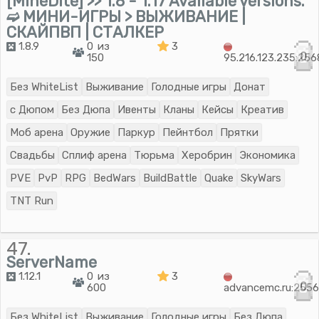
[MineDite] >> 1.8 - 1.17 Available versions.
➫ МИНИ-ИГРЫ > ВЫЖИВАНИЕ |
СКАЙПВП | СТАЛКЕР
1.8.9
0 из
3
0
150
95.216.123.235:25
Без WhiteList
Выживание
Голодные игры
Донат
с Дюпом
Без Дюпа
Ивенты
Кланы
Кейсы
Креатив
Моб арена
Оружие
Паркур
Пейнтбол
Прятки
Свадьбы
Сплиф арена
Тюрьма
Херобрин
Экономика
PVE
PvP
RPG
BedWars
BuildBattle
Quake
SkyWars
TNT Run
47.
ServerName
1.12.1
0 из
3
0
600
advancemc.ru:255
Без WhiteList
Выживание
Голодные игры
Без Дюпа