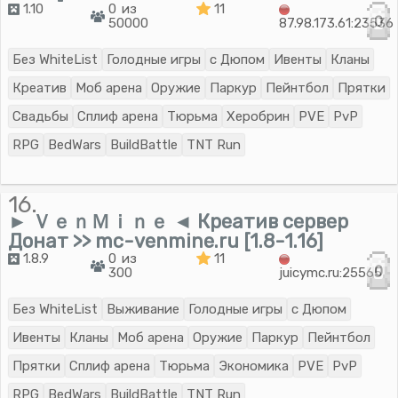
1.10
0 из
11
0
50000
87.98.173.61:23536
Без WhiteList
Голодные игры
с Дюпом
Ивенты
Кланы
Креатив
Моб арена
Оружие
Паркур
Пейнтбол
Прятки
Свадьбы
Сплиф арена
Тюрьма
Херобрин
PVE
PvP
RPG
BedWars
BuildBattle
TNT Run
16.
► ＶｅｎＭｉｎｅ ◄ Креатив сервер
Донат >> mc-venmine.ru [1.8-1.16]
1.8.9
0 из
11
0
300
juicymc.ru:25565
Без WhiteList
Выживание
Голодные игры
с Дюпом
Ивенты
Кланы
Моб арена
Оружие
Паркур
Пейнтбол
Прятки
Сплиф арена
Тюрьма
Экономика
PVE
PvP
RPG
BedWars
BuildBattle
TNT Run