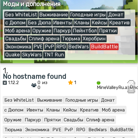
Моды и дополнения
Без WhiteList
Выживание
Голодные игры
Донат
с Дюпом
Без Дюпа
Ивенты
Кланы
Кейсы
Креатив
Моб арена
Оружие
Паркур
Пейнтбол
Прятки
Свадьбы
Сплиф арена
Тюрьма
Херобрин
Экономика
PVE
PvP
RPG
BedWars
BuildBattle
Quake
SkyWars
TNT Run
1.
No hostname found
1.12.2
0 из
1
0
0
MineValleyRu.ater
Без WhiteList
Выживание
Голодные игры
Донат
с Дюпом
Ивенты
Кланы
Кейсы
Креатив
Моб арена
Оружие
Паркур
Прятки
Свадьбы
Сплиф арена
Тюрьма
Экономика
PVE
PvP
RPG
BedWars
BuildBattle