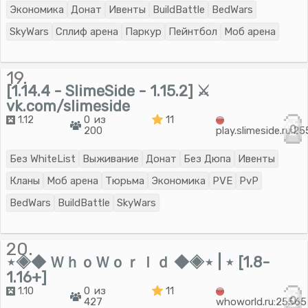
Экономика
Донат
Ивенты
BuildBattle
BedWars
SkyWars
Сплиф арена
Паркур
Пейнтбол
Моб арена
19.
[1.14.4 - SlimeSide - 1.15.2] ⚔
vk.com/slimeside
1.12
0 из
11
0
200
play.slimeside.ru:2
Без WhiteList
Выживание
Донат
Без Дюпа
Ивенты
Кланы
Моб арена
Тюрьма
Экономика
PVE
PvP
BedWars
BuildBattle
SkyWars
20.
⋆◈◆ ＷｈｏＷｏｒｌｄ ◆◈⋆ | ⋆ [1.8-
1.16+]
1.10
0 из
11
0
427
whoworld.ru:25565