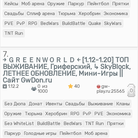
Кейсы
Моб арена
Оружие
Паркур
Пейнтбол
Прятки
Свадьбы
Сплиф арена
Тюрьма
Херобрин
Экономика
PVE
PvP
RPG
BedWars
BuildBattle
Quake
SkyWars
TNT Run
7.
￫ ＧＲＥＥＮＷＯＲＬＤ ￩ [1.12-1.20] ТОП
ВЫЖИВАНИЕ, Гриферский, ↳ SkyBlock,
ЛЕТНЕЕ ОБНОВЛЕНИЕ, Мини-Игры ||
Сайт GwDon.ru
1.12.2
0 из
40
gw-
0
1000
play.ru:25565
Без Дюпа
Донат
Ивенты
Свадьбы
Выживание
Кланы
Оружие
Тюрьма
Херобрин
RPG
PvP
PVE
Экономика
Без WhiteList
BuildBattle
BedWars
TNT Run
Прятки
Паркур
Голодные игры
Пейнтбол
Моб арена