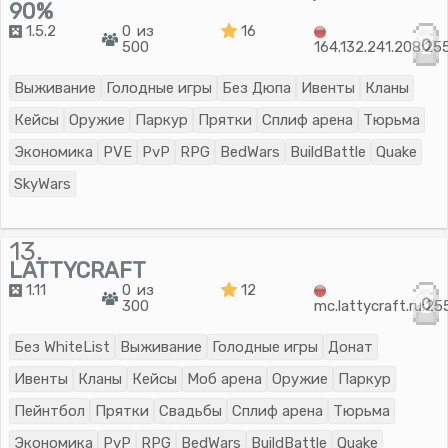
90%
1.5.2
0 из
16
0
500
164.132.241.208:25
Выживание
Голодные игры
Без Дюпа
Ивенты
Кланы
Кейсы
Оружие
Паркур
Прятки
Сплиф арена
Тюрьма
Экономика
PVE
PvP
RPG
BedWars
BuildBattle
Quake
SkyWars
13.
LATTYCRAFT
1.11
0 из
12
0
300
mc.lattycraft.ru:2
Без WhiteList
Выживание
Голодные игры
Донат
Ивенты
Кланы
Кейсы
Моб арена
Оружие
Паркур
Пейнтбол
Прятки
Свадьбы
Сплиф арена
Тюрьма
Экономика
PvP
RPG
BedWars
BuildBattle
Quake