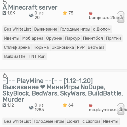
5.
A Minecraft server
1.8.9
0 из
75
0
20
bomjmc.ru:25565
Без WhiteList
Выживание
Голодные игры
с Дюпом
Ивенты
Моб арена
Оружие
Паркур
Пейнтбол
Прятки
Сплиф арена
Тюрьма
Экономика
PvP
BedWars
BuildBattle
TNT Run
6.
-]-- PlayMine --[- - [1.12-1.20]
Выживание ❤ МиниИгры NoDupe,
SkyBlock, BedWars, SkyWars, BuildBattle,
Murder
1.12
0 из
64
0
1985
mc.playmine.ru:25
Без WhiteList
Голодные игры
Донат
с Дюпом
Ивенты