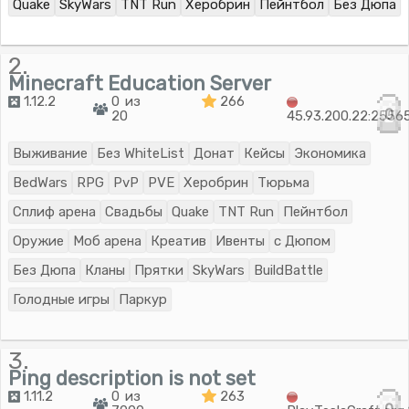
Quake
SkyWars
TNT Run
Херобрин
Пейнтбол
Без Дюпа
2.
Minecraft Education Server
1.12.2
0 из
266
0
20
45.93.200.22:2556
Выживание
Без WhiteList
Донат
Кейсы
Экономика
BedWars
RPG
PvP
PVE
Херобрин
Тюрьма
Сплиф арена
Свадьбы
Quake
TNT Run
Пейнтбол
Оружие
Моб арена
Креатив
Ивенты
с Дюпом
Без Дюпа
Кланы
Прятки
SkyWars
BuildBattle
Голодные игры
Паркур
3.
Ping description is not set
1.11.2
0 из
263