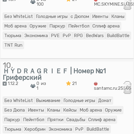
0
100
MC.SKYMINE.SU:25
Без WhiteList
Голодные игры
с Дюпом
Ивенты
Кланы
Моб арена
Оружие
Паркур
Пейнтбол
Сплиф арена
Тюрьма
Экономика
PVE
PvP
RPG
BedWars
BuildBattle
TNT Run
10.
ＨＹＤＲＡＧＲＩＥＦ | Номер №1
Гриферский
1.12.2
0 из
21
0
1
santamc.ru:25565
Без WhiteList
Выживание
Голодные игры
Донат
Без Дюпа
Ивенты
Кланы
Кейсы
Моб арена
Оружие
Паркур
Пейнтбол
Прятки
Свадьбы
Сплиф арена
Тюрьма
Херобрин
Экономика
PvP
BuildBattle