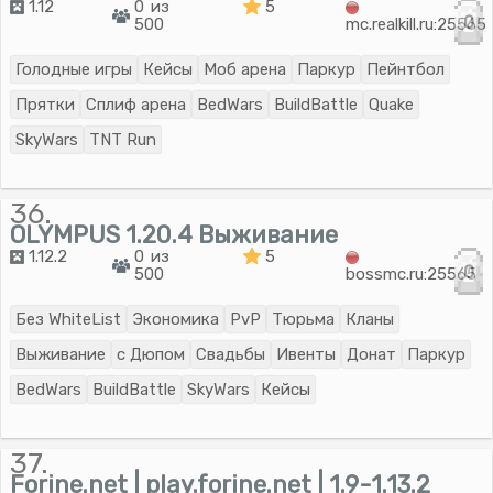
1.12
0 из
5
0
500
mc.realkill.ru:25565
Голодные игры
Кейсы
Моб арена
Паркур
Пейнтбол
Прятки
Сплиф арена
BedWars
BuildBattle
Quake
SkyWars
TNT Run
36.
OLYMPUS 1.20.4 Выживание
1.12.2
0 из
5
0
500
bossmc.ru:25565
Без WhiteList
Экономика
PvP
Тюрьма
Кланы
Выживание
с Дюпом
Свадьбы
Ивенты
Донат
Паркур
BedWars
BuildBattle
SkyWars
Кейсы
37.
Forine.net | play.forine.net | 1.9-1.13.2