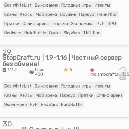
Без WhiteList
Выживание
Голодные игры
Ивенты
Кланы
Кейсы
Моб арена
Оружие
Паркур
Пейнтбол
Прятки
Сплиф арена
Тюрьма
Экономика
PvP
RPG
BedWars
BuildBattle
Quake
SkyWars
TNT Run
29.
StopCraft.ru | 1.9-1.16 | Честный сервер
без обмана!
1.11.2
0 из
6
0
400
mc.smbcraft.ru:25
Без WhiteList
Выживание
Голодные игры
Ивенты
Кланы
Кейсы
Моб арена
Паркур
Прятки
Сплиф арена
Экономика
PvP
BedWars
BuildBattle
30.