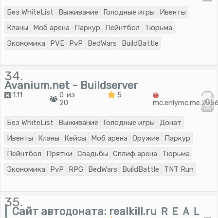
Без WhiteList
Выживание
Голодные игры
Ивенты
Кланы
Моб арена
Паркур
Пейнтбол
Тюрьма
Экономика
PVE
PvP
BedWars
BuildBattle
34.
Avanium.net - Buildserver
1.11
0 из
5
0
20
mc.enlymc.me:255
Без WhiteList
Выживание
Голодные игры
Донат
Ивенты
Кланы
Кейсы
Моб арена
Оружие
Паркур
Пейнтбол
Прятки
Свадьбы
Сплиф арена
Тюрьма
Экономика
PvP
RPG
BedWars
BuildBattle
TNT Run
35.
⎡ Сайт автодоната: realkill.ru ＲＥＡＬ