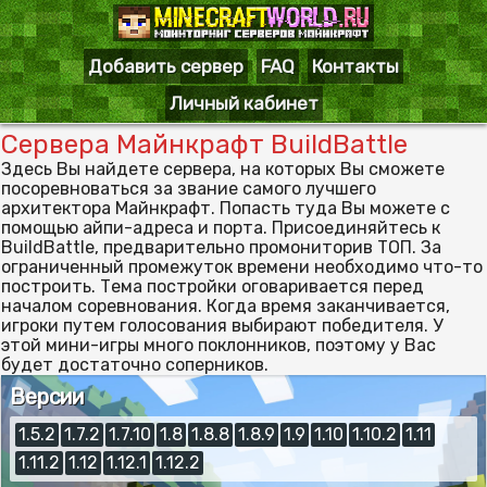
Добавить сервер
FAQ
Контакты
Личный кабинет
Сервера Майнкрафт BuildBattle
Здесь Вы найдете сервера, на которых Вы сможете
посоревноваться за звание самого лучшего
архитектора Майнкрафт. Попасть туда Вы можете с
помощью айпи-адреса и порта. Присоединяйтесь к
BuildBattle, предварительно промониторив ТОП. За
ограниченный промежуток времени необходимо что-то
построить. Тема постройки оговаривается перед
началом соревнования. Когда время заканчивается,
игроки путем голосования выбирают победителя. У
этой мини-игры много поклонников, поэтому у Вас
будет достаточно соперников.
Версии
1.5.2
1.7.2
1.7.10
1.8
1.8.8
1.8.9
1.9
1.10
1.10.2
1.11
1.11.2
1.12
1.12.1
1.12.2