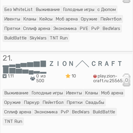
Без WhiteList
Выживание
Голодные игры
с Дюпом
Ивенты
Кланы
Кейсы
Моб арена
Оружие
Пейнтбол
Прятки
Сплиф арена
Экономика
PVE
PvP
BedWars
BuildBattle
SkyWars
TNT Run
21.
▂▃▄▅▆▇▉ ＺＩＯＮ ╱╲ ＣＲＡＦＴ
▉▇▆▅▄▃▂
1.11
0 из
10
play.zion-
0
500
craft.ru:25565
Выживание
Голодные игры
Ивенты
Кланы
Моб арена
Оружие
Паркур
Пейнтбол
Прятки
Свадьбы
Сплиф арена
Экономика
PvP
BedWars
BuildBattle
TNT Run