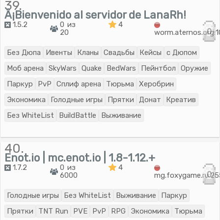
39.
Â¡Bienvenido al servidor de LanaRh!
1.5.2
0 из
4
0
20
worm.aternos.org:
Без Дюпа
Ивенты
Кланы
Свадьбы
Кейсы
с Дюпом
Моб арена
SkyWars
Quake
BedWars
Пейнтбол
Оружие
Паркур
PvP
Сплиф арена
Тюрьма
Херобрин
Экономика
Голодные игры
Прятки
Донат
Креатив
Без WhiteList
BuildBattle
Выживание
40.
Enot.io | mc.enot.io | 1.8-1.12.+
1.7.2
0 из
4
0
6000
mg.foxygame.ru:2
Голодные игры
Без WhiteList
Выживание
Паркур
Прятки
TNT Run
PVE
PvP
RPG
Экономика
Тюрьма