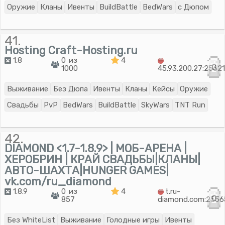
Оружие
Кланы
Ивенты
BuildBattle
BedWars
с Дюпом
41.
Hosting Craft-Hosting.ru
1.8
0 из
4
0
1000
45.93.200.27:2562
Выживание
Без Дюпа
Ивенты
Кланы
Кейсы
Оружие
Свадьбы
PvP
BedWars
BuildBattle
SkyWars
TNT Run
42.
DIAMOND <1.7-1.8.9> | МОБ-АРЕНА |
ХЕРОБРИН | КРАЙ СВАДЬБЫ|КЛАНЫ|
АВТО-ШАХТА|HUNGER GAMES|
vk.com/ru_diamond
1.8.9
0 из
4
t.ru-
0
857
diamond.com:2556
Без WhiteList
Выживание
Голодные игры
Ивенты