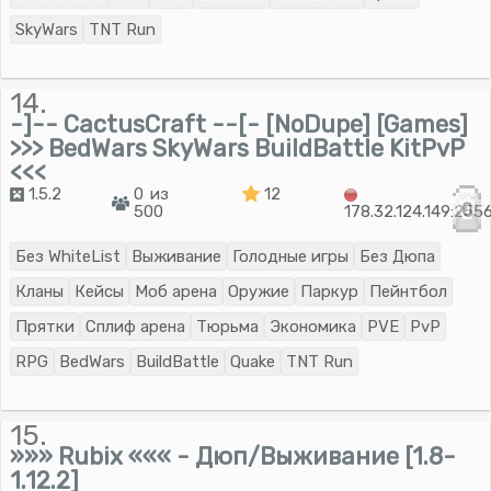
SkyWars
TNT Run
14.
-]-- CactusCraft --[- [NoDupe] [Games]
>>> BedWars SkyWars BuildBattle KitPvP
<<<
1.5.2
0 из
12
0
500
178.32.124.149:255
Без WhiteList
Выживание
Голодные игры
Без Дюпа
Кланы
Кейсы
Моб арена
Оружие
Паркур
Пейнтбол
Прятки
Сплиф арена
Тюрьма
Экономика
PVE
PvP
RPG
BedWars
BuildBattle
Quake
TNT Run
15.
»»» Rubix ««« - Дюп/Выживание [1.8-
1.12.2]