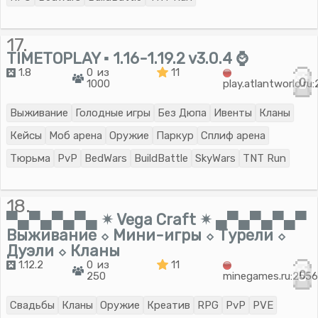
17.
TIMETOPLAY ▪ 1.16-1.19.2 v3.0.4 ⌚
1.8
0 из
11
0
1000
play.atlantworld.ru
Выживание
Голодные игры
Без Дюпа
Ивенты
Кланы
Кейсы
Моб арена
Оружие
Паркур
Сплиф арена
Тюрьма
PvP
BedWars
BuildBattle
SkyWars
TNT Run
18.
▀▄▀▄▀▄▀▄ ✴ Vega Craft ✴ ▄▀▄▀▄▀▄▀
Выживание ⬦ Мини-игры ⬦ Турели ⬦
Дуэли ⬦ Кланы
1.12.2
0 из
11
0
250
minegames.ru:255
Свадьбы
Кланы
Оружие
Креатив
RPG
PvP
PVE