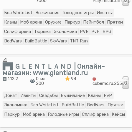
0
7000
Play.TeslaCraft.or
Без WhiteList
Выживание
Голодные игры
Ивенты
Кланы
Моб арена
Оружие
Паркур
Пейнтбол
Прятки
Сплиф арена
Тюрьма
Экономика
PVE
PvP
RPG
BedWars
BuildBattle
SkyWars
TNT Run
4.
▛▜ ＧＬＥＮＴＬＡＮＤ | Онлайн-
магазин: www.glentland.ru
1.12.2
0 из
94
0
200
cubemc.ru:25565
Донат
Ивенты
Свадьбы
Выживание
Кланы
PvP
Экономика
Без WhiteList
BuildBattle
BedWars
Прятки
Паркур
Моб арена
Голодные игры
Сплиф арена
Кейсы