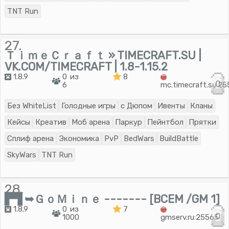
TNT Run
27.
ＴｉｍｅＣｒａｆｔ » TIMECRAFT.SU |
VK.COM/TIMECRAFT | 1.8-1.15.2
1.8.9
0 из
8
0
6
mc.timecraft.su:2
Без WhiteList
Голодные игры
с Дюпом
Ивенты
Кланы
Кейсы
Креатив
Моб арена
Паркур
Пейнтбол
Прятки
Сплиф арена
Экономика
PvP
BedWars
BuildBattle
SkyWars
TNT Run
28.
▛▜ ➥ＧｏＭｉｎｅ ------- [BCEM /GM 1]
1.8.9
0 из
7
0
1000
gmserv.ru:25565