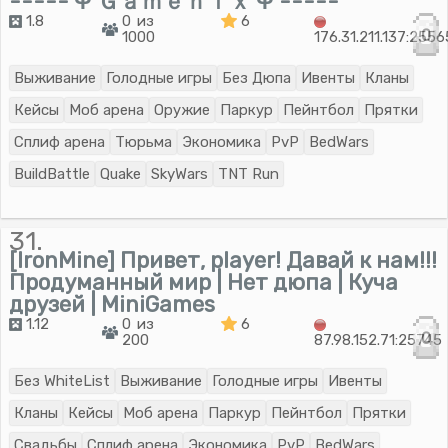
----- Ψ Ｇａｍｅｎｉｘ Ψ -----
1.8
0 из
6
0
1000
176.31.211.137:2556
Выживание
Голодные игры
Без Дюпа
Ивенты
Кланы
Кейсы
Моб арена
Оружие
Паркур
Пейнтбол
Прятки
Сплиф арена
Тюрьма
Экономика
PvP
BedWars
BuildBattle
Quake
SkyWars
TNT Run
31.
[IronMine] Привет, player! Давай к нам!!!
Продуманный мир | Нет дюпа | Куча
друзей | MiniGames
1.12
0 из
6
0
200
87.98.152.71:25745
Без WhiteList
Выживание
Голодные игры
Ивенты
Кланы
Кейсы
Моб арена
Паркур
Пейнтбол
Прятки
Свадьбы
Сплиф арена
Экономика
PvP
BedWars