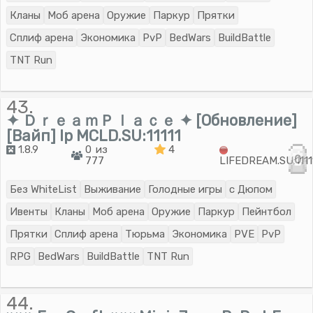
Кланы
Моб арена
Оружие
Паркур
Прятки
Сплиф арена
Экономика
PvP
BedWars
BuildBattle
TNT Run
43.
✦ ＤｒｅａｍＰｌａｃｅ ✦ [Обновление]
[Вайп] Ip MCLD.SU:11111
1.8.9
0 из
4
0
777
LIFEDREAM.SU:1111
Без WhiteList
Выживание
Голодные игры
с Дюпом
Ивенты
Кланы
Моб арена
Оружие
Паркур
Пейнтбол
Прятки
Сплиф арена
Тюрьма
Экономика
PVE
PvP
RPG
BedWars
BuildBattle
TNT Run
44.