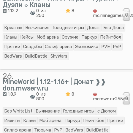
Дуэли ⬦ Кланы
1.12.2
0 из
8
0
250
mc.minegames.ru:
Креатив
Выживание
Голодные игры
Донат
Без Дюпа
Кланы
Кейсы
Моб арена
Оружие
Паркур
Пейнтбол
Прятки
Свадьбы
Сплиф арена
Экономика
PVE
PvP
BedWars
BuildBattle
SkyWars
26.
MineWorld | 1.12-1.16+ | Донат ❱❱
don.mwserv.ru
1.8.9
0 из
8
0
800
mcmwc.ru:25565
Без WhiteList
Выживание
Голодные игры
с Дюпом
Ивенты
Кланы
Моб арена
Паркур
Пейнтбол
Прятки
Сплиф арена
Тюрьма
PvP
BedWars
BuildBattle