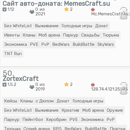
Сайт авто-доната: MemesCraft.su
1.12
0 из
2
0
2021
Mc.MemesCraft.su
Без WhiteList
Выживание
Голодные игры
Донат
Ивенты
Кланы
Моб арена
Паркур
Свадьбы
Тюрьма
Экономика
PVE
PvP
BedWars
BuildBattle
SkyWars
TNT Run
50.
ZortexCraft
1.5.2
0 из
2
0
2019
128.74.4.121:25565
Кейсы
Кланы
с Дюпом
Донат
Голодные игры
Без WhiteList
Выживание
Креатив
Моб арена
Оружие
Паркур
Пейнтбол
Херобрин
PVE
Экономика
PvP
Тюрьма
Сплиф арена
RPG
BedWars
BuildBattle
Прятки