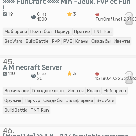
»»» FunCraft ««« Mini-Jeux, PvP et Fun
!
1.9
0 из
3
0
1000
FunCraft.net:2556
Моб арена
Пейнтбол
Паркур
Прятки
TNT Run
BedWars
BuildBattle
PvP
PVE
Кланы
Свадьбы
Ивенты
45.
A Minecraft Server
1.10
0 из
3
0
20
151.80.47.225:2556
Выживание
Голодные игры
Ивенты
Кланы
Моб арена
Оружие
Паркур
Свадьбы
Сплиф арена
BedWars
BuildBattle
TNT Run
46.