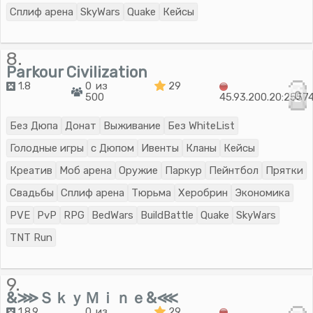
Сплиф арена
SkyWars
Quake
Кейсы
8.
Parkour Сivilization
1.8
0 из
29
0
500
45.93.200.20:2557
Без Дюпа
Донат
Выживание
Без WhiteList
Голодные игры
с Дюпом
Ивенты
Кланы
Кейсы
Креатив
Моб арена
Оружие
Паркур
Пейнтбол
Прятки
Свадьбы
Сплиф арена
Тюрьма
Херобрин
Экономика
PVE
PvP
RPG
BedWars
BuildBattle
Quake
SkyWars
TNT Run
9.
&⋙ＳｋｙＭｉｎｅ&⋘
1.8.9
0 из
29