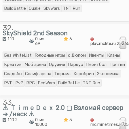
BuildBattle
Quake
SkyWars
TNT Run
32.
SkyShield 2nd Season
1.10
0 из
6
0
69
play.mclite.ru:2556
Без WhiteList
Голодные игры
с Дюпом
Ивенты
Кланы
Креатив
Моб арена
Оружие
Паркур
Пейнтбол
Прятки
Свадьбы
Сплиф арена
Тюрьма
Херобрин
Экономика
PVE
PvP
RPG
BedWars
BuildBattle
TNT Run
33.
⚠ ＴｉｍｅＤｅｘ 2.0 ▢ Взломай сервер
➜ /наск ⚠
1.10.2
0 из
5
0
10000
mc.minetimes.ru:2