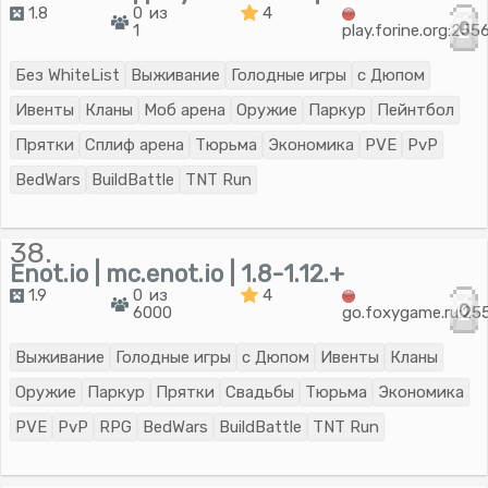
1.8
0 из
4
0
1
play.forine.org:255
Без WhiteList
Выживание
Голодные игры
с Дюпом
Ивенты
Кланы
Моб арена
Оружие
Паркур
Пейнтбол
Прятки
Сплиф арена
Тюрьма
Экономика
PVE
PvP
BedWars
BuildBattle
TNT Run
38.
Enot.io | mc.enot.io | 1.8-1.12.+
1.9
0 из
4
0
6000
go.foxygame.ru:25
Выживание
Голодные игры
с Дюпом
Ивенты
Кланы
Оружие
Паркур
Прятки
Свадьбы
Тюрьма
Экономика
PVE
PvP
RPG
BedWars
BuildBattle
TNT Run