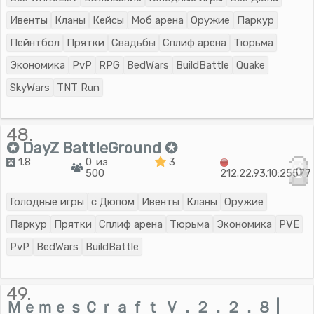
Ивенты
Кланы
Кейсы
Моб арена
Оружие
Паркур
Пейнтбол
Прятки
Свадьбы
Сплиф арена
Тюрьма
Экономика
PvP
RPG
BedWars
BuildBattle
Quake
SkyWars
TNT Run
48.
✪ DayZ BattleGround ✪
1.8
0 из
3
0
500
212.22.93.10:25577
Голодные игры
с Дюпом
Ивенты
Кланы
Оружие
Паркур
Прятки
Сплиф арена
Тюрьма
Экономика
PVE
PvP
BedWars
BuildBattle
49.
ＭｅｍｅｓＣｒａｆｔ Ｖ．２．２．８ |