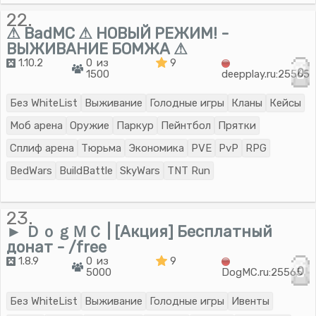
22.
⚠ BadMC ⚠ НОВЫЙ РЕЖИМ! -
ВЫЖИВАНИЕ БОМЖА ⚠
1.10.2
0 из
9
0
1500
deepplay.ru:25565
Без WhiteList
Выживание
Голодные игры
Кланы
Кейсы
Моб арена
Оружие
Паркур
Пейнтбол
Прятки
Сплиф арена
Тюрьма
Экономика
PVE
PvP
RPG
BedWars
BuildBattle
SkyWars
TNT Run
23.
► ＤｏｇＭＣ | [Акция] Бесплатный
донат - /free
1.8.9
0 из
9
0
5000
DogMC.ru:25565
Без WhiteList
Выживание
Голодные игры
Ивенты