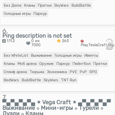
Без Дюпа
Кланы
Прятки
SkyWars
BuildBattle
Голодные игры
Паркур
6.
Ping description is not set
1.11.2
0 из
263
0
7000
Play.TeslaCraft.or
Без WhiteList
Выживание
Голодные игры
Ивенты
Кланы
Моб арена
Оружие
Паркур
Пейнтбол
Прятки
Сплиф арена
Тюрьма
Экономика
PVE
PvP
RPG
BedWars
BuildBattle
SkyWars
TNT Run
7.
▀▄▀▄▀▄▀▄ ✴ Vega Craft ✴ ▄▀▄▀▄▀▄▀
Выживание ⬦ Мини-игры ⬦ Турели ⬦
Дуэли ⬦ Кланы