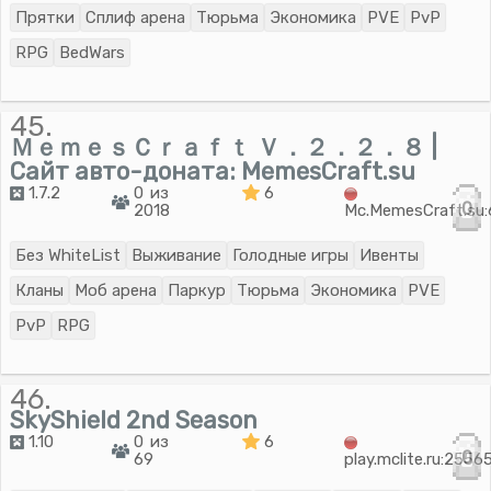
Прятки
Сплиф арена
Тюрьма
Экономика
PVE
PvP
RPG
BedWars
45.
ＭｅｍｅｓＣｒａｆｔ Ｖ．２．２．８ |
Сайт авто-доната: MemesCraft.su
1.7.2
0 из
6
0
2018
Mc.MemesCraft.su
Без WhiteList
Выживание
Голодные игры
Ивенты
Кланы
Моб арена
Паркур
Тюрьма
Экономика
PVE
PvP
RPG
46.
SkyShield 2nd Season
1.10
0 из
6
0
69
play.mclite.ru:2556