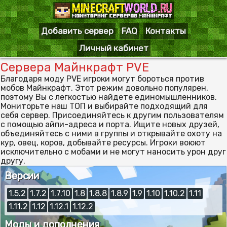
Добавить сервер
FAQ
Контакты
Личный кабинет
Сервера Майнкрафт PVE
Благодаря моду PVE игроки могут бороться против
мобов Майнкрафт. Этот режим довольно популярен,
поэтому Вы с легкостью найдете единомышленников.
Мониторьте наш ТОП и выбирайте подходящий для
себя сервер. Присоединяйтесь к другим пользователям
с помощью айпи-адреса и порта. Ищите новых друзей,
объединяйтесь с ними в группы и открывайте охоту на
кур, овец, коров, добывайте ресурсы. Игроки воюют
исключительно с мобами и не могут наносить урон друг
другу.
Версии
1.5.2
1.7.2
1.7.10
1.8
1.8.8
1.8.9
1.9
1.10
1.10.2
1.11
1.11.2
1.12
1.12.1
1.12.2
Моды и дополнения