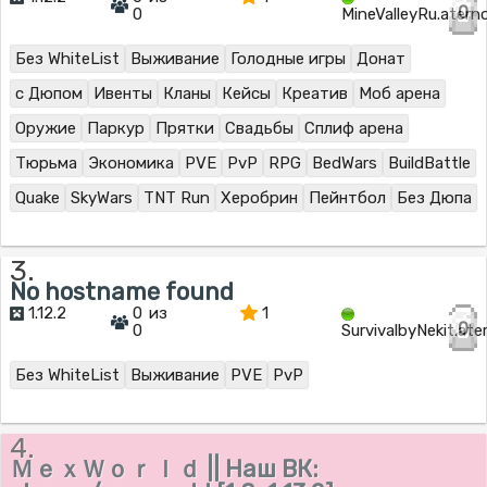
0
0
MineValleyRu.ater
Без WhiteList
Выживание
Голодные игры
Донат
с Дюпом
Ивенты
Кланы
Кейсы
Креатив
Моб арена
Оружие
Паркур
Прятки
Свадьбы
Сплиф арена
Тюрьма
Экономика
PVE
PvP
RPG
BedWars
BuildBattle
Quake
SkyWars
TNT Run
Херобрин
Пейнтбол
Без Дюпа
3.
No hostname found
1.12.2
0 из
1
0
0
SurvivalbyNekit.at
Без WhiteList
Выживание
PVE
PvP
4.
ＭｅｘＷｏｒｌｄ || Наш ВК: