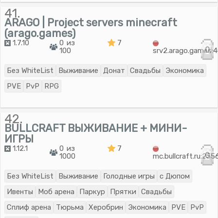
41.
ARAGO | Project servers minecraft
(arago.games)
1.7.10
0 из
7
0
100
srv2.arago.games:
Без WhiteList
Выживание
Донат
Свадьбы
Экономика
PVE
PvP
RPG
42.
BULLCRAFT ВЫЖИВАНИЕ + МИНИ-
ИГРЫ
1.12.1
0 из
7
0
1000
mc.bullcraft.ru:255
Без WhiteList
Выживание
Голодные игры
с Дюпом
Ивенты
Моб арена
Паркур
Прятки
Свадьбы
Сплиф арена
Тюрьма
Херобрин
Экономика
PVE
PvP