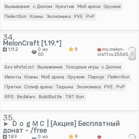
Выживание
с Дюпом
Креатив
Моб арена
Оружие
Пейнтбол
Кланы
Экономика
PVE
PvP
34.
MelonCraft [1.19.*]
1.11.2
0 из
9
mc.melon-
0
50
craft.ru:25565
Без WhiteList
Выживание
Голодные игры
с Дюпом
Ивенты
Кланы
Моб арена
Оружие
Паркур
Пейнтбол
Прятки
Сплиф арена
Тюрьма
Экономика
PVE
PvP
RPG
BedWars
BuildBattle
TNT Run
35.
► ＤｏｇＭＣ | [Акция] Бесплатный
донат - /free
1.8.9
0 из
9