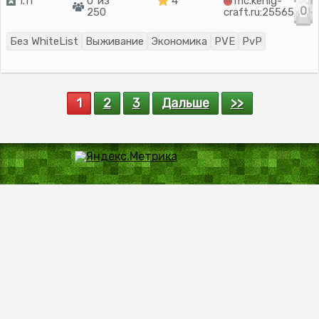
1.11
0 из
4
mc.kenig-
0
250
craft.ru:25565
Без WhiteList
Выживание
Экономика
PVE
PvP
1
2
3
Дальше
>>