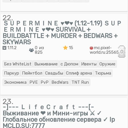
22.
ＳＵＰＥＲＭＩＮＥ ♥❤♥ (1.12-1.19) ＳＵＰ
ＥＲＭＩＮＥ ♥❤♥ SURVIVAL +
BUILDBATTLE + MURDER + BEDWARS +
SKYWARS
1.11.2
0 из
15
mc.pixel-
0
825
world.ru:25565
Без WhiteList
Выживание
с Дюпом
Ивенты
Оружие
Паркур
Пейнтбол
Свадьбы
Сплиф арена
Тюрьма
Экономика
PVE
PvP
BedWars
TNT Run
23.
-]--- ＬｉｆｅＣｒａｆｔ ---[-
Выживание ❤ и Мини-игры ⚔ ✓
Глобальное обновление сервера ✓ Ip
MCLD.SU:7777