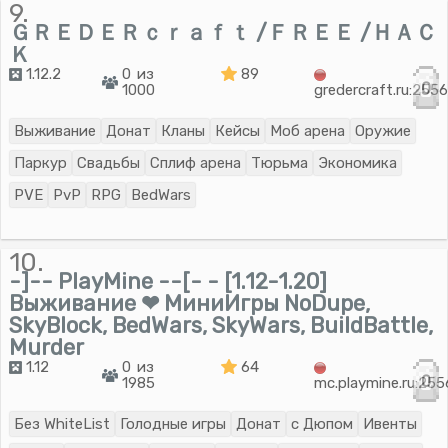
9.
ＧＲＥＤＥＲｃｒａｆｔ /ＦＲＥＥ /ＨＡＣ
Ｋ
1.12.2
0 из
89
0
1000
gredercraft.ru:255
Выживание
Донат
Кланы
Кейсы
Моб арена
Оружие
Паркур
Свадьбы
Сплиф арена
Тюрьма
Экономика
PVE
PvP
RPG
BedWars
10.
-]-- PlayMine --[- - [1.12-1.20]
Выживание ❤ МиниИгры NoDupe,
SkyBlock, BedWars, SkyWars, BuildBattle,
Murder
1.12
0 из
64
0
1985
mc.playmine.ru:25
Без WhiteList
Голодные игры
Донат
с Дюпом
Ивенты