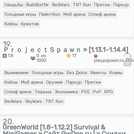
Свадьбы
BuildBattle
BedWars
TNT Run
Прятки
Паркур
Голодные игры
Пейнтбол
Моб арена
Сплиф арена
Кейсы
Креатив
19.
ＰｒｏｊｅｃｔＳｐａｗｎ » [1.13.1-1.14.4]
1.8
0 из
17
0
1000
play.pspawn.ru:25
Выживание
Голодные игры
Без Дюпа
Ивенты
Кланы
Кейсы
Моб арена
Оружие
Паркур
Прятки
Сплиф арена
Тюрьма
Экономика
PVE
PvP
RPG
BedWars
SkyWars
TNT Run
20.
GreenWorld [1.8-1.12.2] Survival &
MiniGames » Сайт GwDon.ru | » Скидки