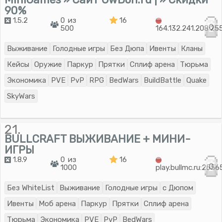
90%
1.5.2
0 из
16
0
500
164.132.241.208:25
Выживание
Голодные игры
Без Дюпа
Ивенты
Кланы
Кейсы
Оружие
Паркур
Прятки
Сплиф арена
Тюрьма
Экономика
PVE
PvP
RPG
BedWars
BuildBattle
Quake
SkyWars
21.
BULLCRAFT ВЫЖИВАНИЕ + МИНИ-
ИГРЫ
1.8.9
0 из
16
0
1000
play.bullmc.ru:2556
Без WhiteList
Выживание
Голодные игры
с Дюпом
Ивенты
Моб арена
Паркур
Прятки
Сплиф арена
Тюрьма
Экономика
PVE
PvP
BedWars