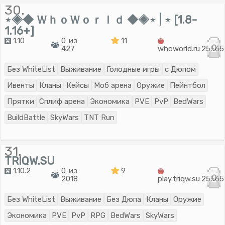
30.
⋆◈◆ ＷｈｏＷｏｒｌｄ ◆◈⋆ | ⋆ [1.8-
1.16+]
1.10
0 из
11
0
427
whoworld.ru:25565
Без WhiteList
Выживание
Голодные игры
с Дюпом
Ивенты
Кланы
Кейсы
Моб арена
Оружие
Пейнтбол
Прятки
Сплиф арена
Экономика
PVE
PvP
BedWars
BuildBattle
SkyWars
TNT Run
31.
TRIQW.SU
1.10.2
0 из
9
0
2018
play.triqw.su:25565
Без WhiteList
Выживание
Без Дюпа
Кланы
Оружие
Экономика
PVE
PvP
RPG
BedWars
SkyWars