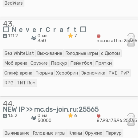
BedWars
43.
❐ ＮｅｖｅｒＣｒａｆｔ ❐
1.11.2
0 из
7
0
350
mc.ncraft.ru:25565
Без WhiteList
Выживание
Голодные игры
с Дюпом
Моб арена
Оружие
Паркур
Пейнтбол
Прятки
Сплиф арена
Тюрьма
Херобрин
Экономика
PVE
PvP
RPG
TNT Run
44.
NEW IP >> mc.ds-join.ru:25565
1.5.2
0 из
6
0
50000
87.98.173.96:25565
Выживание
Голодные игры
Кланы
Оружие
Паркур