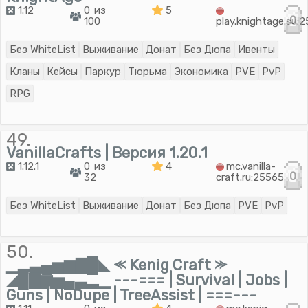
1.12
0 из
5
0
100
play.knightage.su:
Без WhiteList
Выживание
Донат
Без Дюпа
Ивенты
Кланы
Кейсы
Паркур
Тюрьма
Экономика
PVE
PvP
RPG
49.
VanillaCrafts | Версия 1.20.1
1.12.1
0 из
4
mc.vanilla-
0
32
craft.ru:25565
Без WhiteList
Выживание
Донат
Без Дюпа
PVE
PvP
50.
▁▂▃▄▅▆▇█◣ ⪻ Kenig Craft ⪼
◢█▇▆▅▄▃▂▁ ---=== | Survival | Jobs |
Guns | NoDupe | TreeAssist | ===---