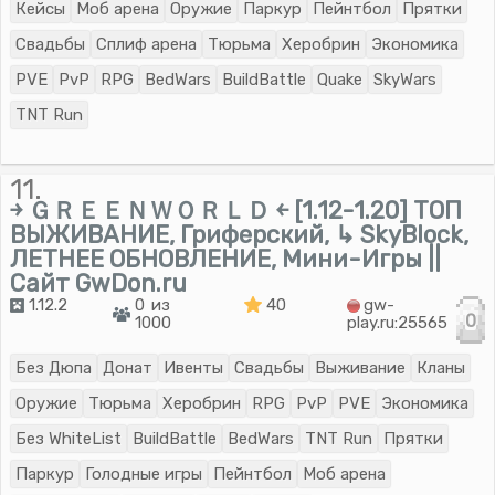
Кейсы
Моб арена
Оружие
Паркур
Пейнтбол
Прятки
Свадьбы
Сплиф арена
Тюрьма
Херобрин
Экономика
PVE
PvP
RPG
BedWars
BuildBattle
Quake
SkyWars
TNT Run
11.
￫ ＧＲＥＥＮＷＯＲＬＤ ￩ [1.12-1.20] ТОП
ВЫЖИВАНИЕ, Гриферский, ↳ SkyBlock,
ЛЕТНЕЕ ОБНОВЛЕНИЕ, Мини-Игры ||
Сайт GwDon.ru
1.12.2
0 из
40
gw-
0
1000
play.ru:25565
Без Дюпа
Донат
Ивенты
Свадьбы
Выживание
Кланы
Оружие
Тюрьма
Херобрин
RPG
PvP
PVE
Экономика
Без WhiteList
BuildBattle
BedWars
TNT Run
Прятки
Паркур
Голодные игры
Пейнтбол
Моб арена