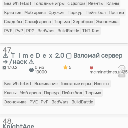
Без WhiteList
Голодные игры
с Дюпом
Ивенты
Кланы
Креатив
Моб арена
Оружие
Паркур
Пейнтбол
Прятки
Свадьбы
Сплиф арена
Тюрьма
Херобрин
Экономика
PVE
PvP
RPG
BedWars
BuildBattle
TNT Run
47.
⚠ ＴｉｍｅＤｅｘ 2.0 ▢ Взломай сервер
➜ /наск ⚠
1.10.2
0 из
5
0
10000
mc.minetimes.ru:2
Без WhiteList
Выживание
Голодные игры
Ивенты
Кланы
Моб арена
Паркур
Пейнтбол
Тюрьма
Экономика
PVE
PvP
BedWars
BuildBattle
48.
KnightAge