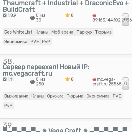
Thaumcraft + Industrial + DraconicEvo +
BuildCraft
1.8.9
0 из
8
0
30
89.163.144.102:255
Без WhiteList
Кланы
Моб арена
Паркур
Тюрьма
Экономика
PVE
PvP
38.
Сервер переехал! Новый IP:
mc.vegacraft.ru
1.11
0 из
8
mc.vega-
0
250
craft.ru:25565
Выживание
Кланы
Оружие
Тюрьма
Экономика
PVE
PvP
39.
▀▄▀▄▀▄▀▄ ✴ Vega Craft ✴ ▄▀▄▀▄▀▄▀