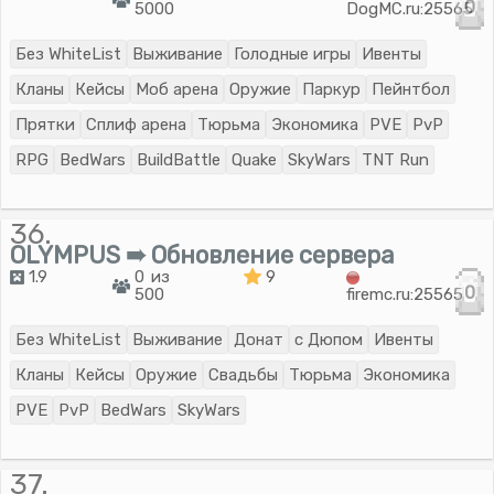
0
5000
DogMC.ru:25565
Без WhiteList
Выживание
Голодные игры
Ивенты
Кланы
Кейсы
Моб арена
Оружие
Паркур
Пейнтбол
Прятки
Сплиф арена
Тюрьма
Экономика
PVE
PvP
RPG
BedWars
BuildBattle
Quake
SkyWars
TNT Run
36.
OLYMPUS ➠ Обновление сервера
1.9
0 из
9
0
500
firemc.ru:25565
Без WhiteList
Выживание
Донат
с Дюпом
Ивенты
Кланы
Кейсы
Оружие
Свадьбы
Тюрьма
Экономика
PVE
PvP
BedWars
SkyWars
37.