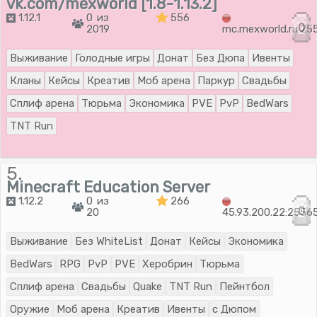
vk.com/mexworld [1.8-1.13.2]
1.12.1
0 из
556
0
2019
mc.mexworld.ru:25
Выживание
Голодные игры
Донат
Без Дюпа
Ивенты
Кланы
Кейсы
Креатив
Моб арена
Паркур
Свадьбы
Сплиф арена
Тюрьма
Экономика
PVE
PvP
BedWars
TNT Run
5.
Minecraft Education Server
1.12.2
0 из
266
0
20
45.93.200.22:2556
Выживание
Без WhiteList
Донат
Кейсы
Экономика
BedWars
RPG
PvP
PVE
Херобрин
Тюрьма
Сплиф арена
Свадьбы
Quake
TNT Run
Пейнтбол
Оружие
Моб арена
Креатив
Ивенты
с Дюпом