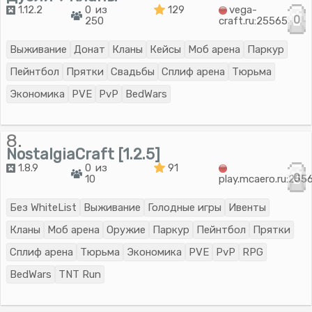
1.12.2
0 из
129
vega-
0
250
craft.ru:25565
Выживание
Донат
Кланы
Кейсы
Моб арена
Паркур
Пейнтбол
Прятки
Свадьбы
Сплиф арена
Тюрьма
Экономика
PVE
PvP
BedWars
8.
NostalgiaCraft [1.2.5]
1.8.9
0 из
91
0
10
play.mcaero.ru:255
Без WhiteList
Выживание
Голодные игры
Ивенты
Кланы
Моб арена
Оружие
Паркур
Пейнтбол
Прятки
Сплиф арена
Тюрьма
Экономика
PVE
PvP
RPG
BedWars
TNT Run