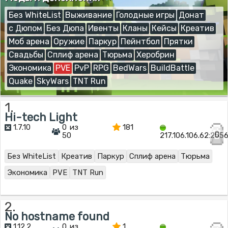
Без WhiteList
Выживание
Голодные игры
Донат
с Дюпом
Без Дюпа
Ивенты
Кланы
Кейсы
Креатив
Моб арена
Оружие
Паркур
Пейнтбол
Прятки
Свадьбы
Сплиф арена
Тюрьма
Херобрин
Экономика
PVE
PvP
RPG
BedWars
BuildBattle
Quake
SkyWars
TNT Run
1.
Hi-tech Light
1.7.10
0 из
181
0
50
217.106.106.62:255
Без WhiteList
Креатив
Паркур
Сплиф арена
Тюрьма
Экономика
PVE
TNT Run
2.
No hostname found
1.12.2
0 из
1