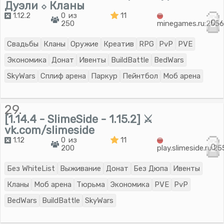
Дуэли ⬦ Кланы
1.12.2
0 из
11
0
250
minegames.ru:255
Свадьбы
Кланы
Оружие
Креатив
RPG
PvP
PVE
Экономика
Донат
Ивенты
BuildBattle
BedWars
SkyWars
Сплиф арена
Паркур
Пейнтбол
Моб арена
29.
[1.14.4 - SlimeSide - 1.15.2] ⚔
vk.com/slimeside
1.12
0 из
11
0
200
play.slimeside.ru:2
Без WhiteList
Выживание
Донат
Без Дюпа
Ивенты
Кланы
Моб арена
Тюрьма
Экономика
PVE
PvP
BedWars
BuildBattle
SkyWars