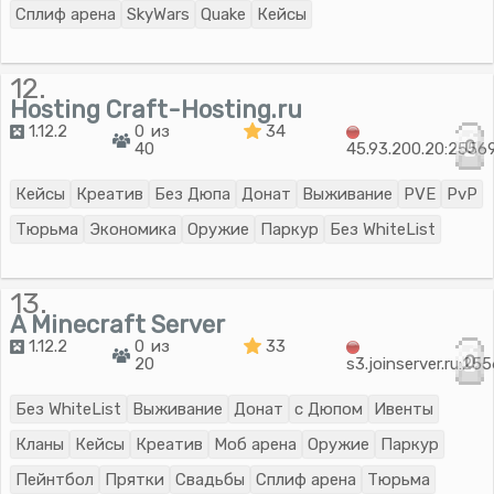
Сплиф арена
SkyWars
Quake
Кейсы
12.
Hosting Craft-Hosting.ru
1.12.2
0 из
34
0
40
45.93.200.20:2556
Кейсы
Креатив
Без Дюпа
Донат
Выживание
PVE
PvP
Тюрьма
Экономика
Оружие
Паркур
Без WhiteList
13.
A Minecraft Server
1.12.2
0 из
33
0
20
s3.joinserver.ru:25
Без WhiteList
Выживание
Донат
с Дюпом
Ивенты
Кланы
Кейсы
Креатив
Моб арена
Оружие
Паркур
Пейнтбол
Прятки
Свадьбы
Сплиф арена
Тюрьма