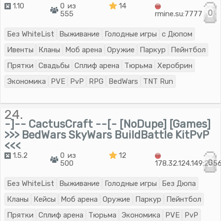
1.10
0 из
14
0
555
rmine.su:7777
Без WhiteList
Выживание
Голодные игры
с Дюпом
Ивенты
Кланы
Моб арена
Оружие
Паркур
Пейнтбол
Прятки
Свадьбы
Сплиф арена
Тюрьма
Херобрин
Экономика
PVE
PvP
RPG
BedWars
TNT Run
24.
-]-- CactusCraft --[- [NoDupe] [Games]
>>> BedWars SkyWars BuildBattle KitPvP
<<<
1.5.2
0 из
12
0
500
178.32.124.149:255
Без WhiteList
Выживание
Голодные игры
Без Дюпа
Кланы
Кейсы
Моб арена
Оружие
Паркур
Пейнтбол
Прятки
Сплиф арена
Тюрьма
Экономика
PVE
PvP