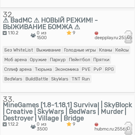
32.
⚠ BadMC ⚠ НОВЫЙ РЕЖИМ! -
ВЫЖИВАНИЕ БОМЖА ⚠
1.10.2
0 из
9
0
1500
deepplay.ru:25565
Без WhiteList
Выживание
Голодные игры
Кланы
Кейсы
Моб арена
Оружие
Паркур
Пейнтбол
Прятки
Сплиф арена
Тюрьма
Экономика
PVE
PvP
RPG
BedWars
BuildBattle
SkyWars
TNT Run
33.
MineGames [1.8-1.18.1] Survival | SkyBlock
| Creative | SkyWars | BedWars | Murder |
Destroyer | Village | Bridge
1.12.2
0 из
9
0
3500
hubmc.ru:25565