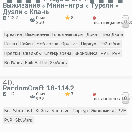
Выживание ⬦ Мини-игры ⬦ Турели ⬦
Дуэли ⬦ Кланы
1.12.2
0 из
8
0
250
mc.minegames.ru:
Креатив
Выживание
Голодные игры
Донат
Без Дюпа
Кланы
Кейсы
Моб арена
Оружие
Паркур
Пейнтбол
Прятки
Свадьбы
Сплиф арена
Экономика
PVE
PvP
BedWars
BuildBattle
SkyWars
40.
RandomCraft 1.8-1.14.2
1.12
0 из
7
0
999
mc.randomcraft.ru
Без WhiteList
Кейсы
Креатив
Паркур
Экономика
PVE
PvP
SkyWars