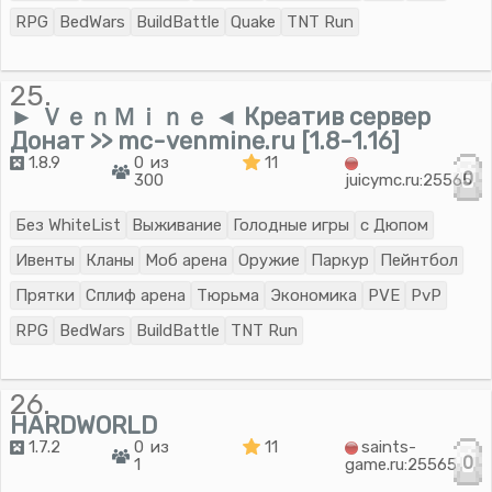
RPG
BedWars
BuildBattle
Quake
TNT Run
25.
► ＶｅｎＭｉｎｅ ◄ Креатив сервер
Донат >> mc-venmine.ru [1.8-1.16]
1.8.9
0 из
11
0
300
juicymc.ru:25565
Без WhiteList
Выживание
Голодные игры
с Дюпом
Ивенты
Кланы
Моб арена
Оружие
Паркур
Пейнтбол
Прятки
Сплиф арена
Тюрьма
Экономика
PVE
PvP
RPG
BedWars
BuildBattle
TNT Run
26.
HARDWORLD
1.7.2
0 из
11
saints-
0
1
game.ru:25565