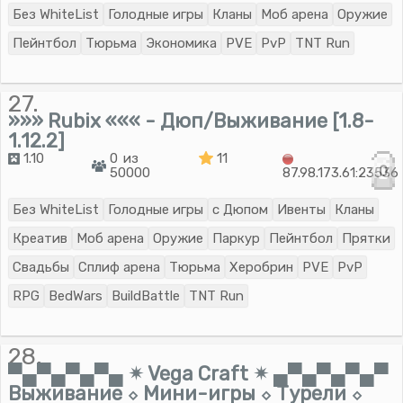
Без WhiteList
Голодные игры
Кланы
Моб арена
Оружие
Пейнтбол
Тюрьма
Экономика
PVE
PvP
TNT Run
27.
»»» Rubix ««« - Дюп/Выживание [1.8-
1.12.2]
1.10
0 из
11
0
50000
87.98.173.61:23536
Без WhiteList
Голодные игры
с Дюпом
Ивенты
Кланы
Креатив
Моб арена
Оружие
Паркур
Пейнтбол
Прятки
Свадьбы
Сплиф арена
Тюрьма
Херобрин
PVE
PvP
RPG
BedWars
BuildBattle
TNT Run
28.
▀▄▀▄▀▄▀▄ ✴ Vega Craft ✴ ▄▀▄▀▄▀▄▀
Выживание ⬦ Мини-игры ⬦ Турели ⬦