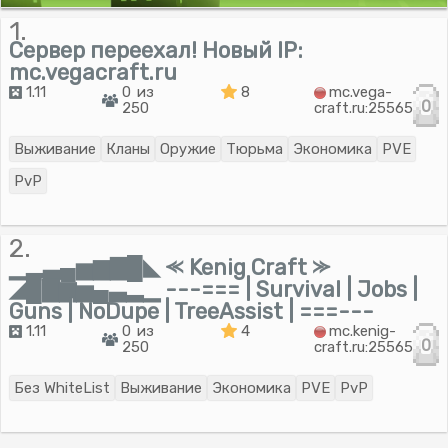
1.
Сервер переехал! Новый IP:
mc.vegacraft.ru
1.11
0 из
8
mc.vega-
0
250
craft.ru:25565
Выживание
Кланы
Оружие
Тюрьма
Экономика
PVE
PvP
2.
▁▂▃▄▅▆▇█◣ ⪻ Kenig Craft ⪼
◢█▇▆▅▄▃▂▁ ---=== | Survival | Jobs |
Guns | NoDupe | TreeAssist | ===---
1.11
0 из
4
mc.kenig-
0
250
craft.ru:25565
Без WhiteList
Выживание
Экономика
PVE
PvP