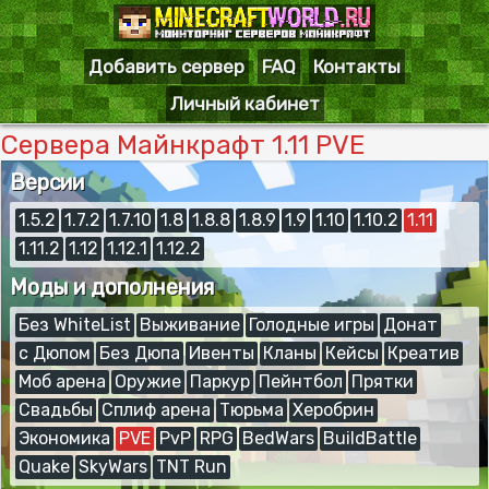
Добавить сервер
FAQ
Контакты
Личный кабинет
Сервера Майнкрафт 1.11 PVE
Версии
1.5.2
1.7.2
1.7.10
1.8
1.8.8
1.8.9
1.9
1.10
1.10.2
1.11
1.11.2
1.12
1.12.1
1.12.2
Моды и дополнения
Без WhiteList
Выживание
Голодные игры
Донат
с Дюпом
Без Дюпа
Ивенты
Кланы
Кейсы
Креатив
Моб арена
Оружие
Паркур
Пейнтбол
Прятки
Свадьбы
Сплиф арена
Тюрьма
Херобрин
Экономика
PVE
PvP
RPG
BedWars
BuildBattle
Quake
SkyWars
TNT Run