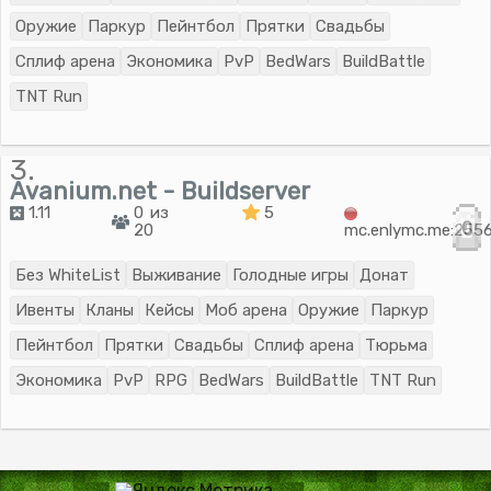
Оружие
Паркур
Пейнтбол
Прятки
Свадьбы
Сплиф арена
Экономика
PvP
BedWars
BuildBattle
TNT Run
3.
Avanium.net - Buildserver
1.11
0 из
5
0
20
mc.enlymc.me:255
Без WhiteList
Выживание
Голодные игры
Донат
Ивенты
Кланы
Кейсы
Моб арена
Оружие
Паркур
Пейнтбол
Прятки
Свадьбы
Сплиф арена
Тюрьма
Экономика
PvP
RPG
BedWars
BuildBattle
TNT Run