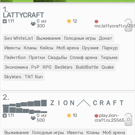
1.
LATTYCRAFT
1.11
0 из
12
0
300
mc.lattycraft.ru:2
Без WhiteList
Выживание
Голодные игры
Донат
Ивенты
Кланы
Кейсы
Моб арена
Оружие
Паркур
Пейнтбол
Прятки
Свадьбы
Сплиф арена
Тюрьма
Экономика
PvP
RPG
BedWars
BuildBattle
Quake
SkyWars
TNT Run
2.
▂▃▄▅▆▇▉ ＺＩＯＮ ╱╲ ＣＲＡＦＴ
▉▇▆▅▄▃▂
1.11
0 из
10
play.zion-
0
500
craft.ru:25565
Выживание
Голодные игры
Ивенты
Кланы
Моб арена