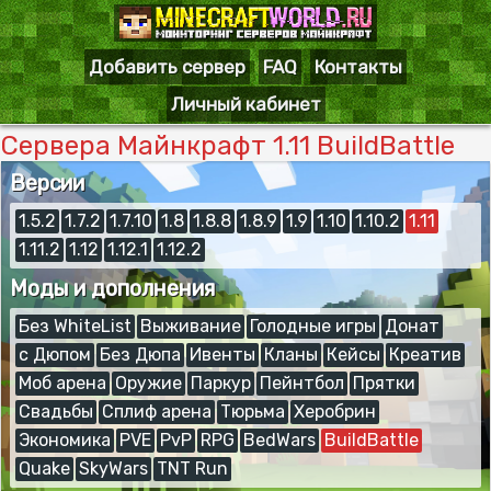
Добавить сервер
FAQ
Контакты
Личный кабинет
Сервера Майнкрафт 1.11 BuildBattle
Версии
1.5.2
1.7.2
1.7.10
1.8
1.8.8
1.8.9
1.9
1.10
1.10.2
1.11
1.11.2
1.12
1.12.1
1.12.2
Моды и дополнения
Без WhiteList
Выживание
Голодные игры
Донат
с Дюпом
Без Дюпа
Ивенты
Кланы
Кейсы
Креатив
Моб арена
Оружие
Паркур
Пейнтбол
Прятки
Свадьбы
Сплиф арена
Тюрьма
Херобрин
Экономика
PVE
PvP
RPG
BedWars
BuildBattle
Quake
SkyWars
TNT Run