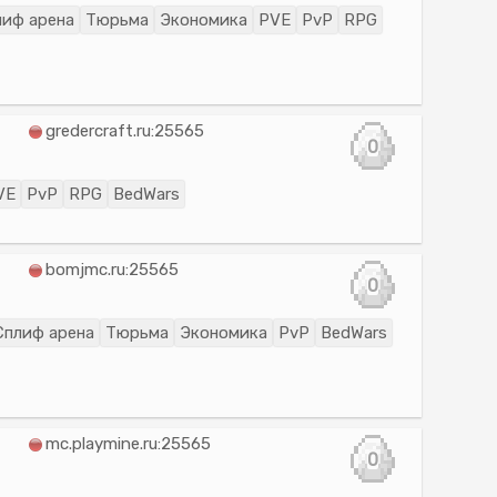
лиф арена
Тюрьма
Экономика
PVE
PvP
RPG
gredercraft.ru:25565
0
VE
PvP
RPG
BedWars
bomjmc.ru:25565
0
Сплиф арена
Тюрьма
Экономика
PvP
BedWars
mc.playmine.ru:25565
0