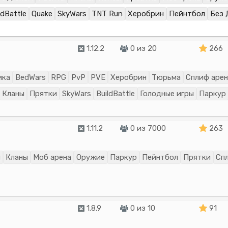
ldBattle
Quake
SkyWars
TNT Run
Херобрин
Пейнтбол
Без 
1.12.2
0 из 20
266
ика
BedWars
RPG
PvP
PVE
Херобрин
Тюрьма
Сплиф арен
Кланы
Прятки
SkyWars
BuildBattle
Голодные игры
Паркур
1.11.2
0 из 7000
263
ы
Кланы
Моб арена
Оружие
Паркур
Пейнтбол
Прятки
Сп
1.8.9
0 из 10
91