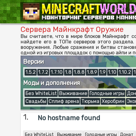
Сервера Майнкрафт Оружие
Вы считаете, что в мире блоков Майнкрафт с
найдете его в ТОПе серверов этого раздела
вооружения. Любые сражения и битвы станов
одной из игровых площадок с помощью айпи и п
Версии
1.5.2
1.7.2
1.7.10
1.8
1.8.8
1.8.9
1.9
1.10
1.10.2
1
Моды и дополнения
Без WhiteList
Выживание
Голодные игры
Дон
Свадьбы
Сплиф арена
Тюрьма
Херобрин
Эко
1.
No hostname found
Без WhiteList
Выживание
Голодные игры
Донат