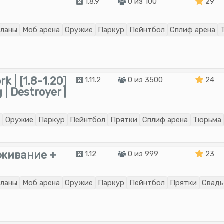
1.8.9
0 из 100
29
ланы
Моб арена
Оружие
Паркур
Пейнтбол
Сплиф арена
 | [1.8-1.20]
1.11.2
0 из 3500
24
 | Destroyer |
а
Оружие
Паркур
Пейнтбол
Прятки
Сплиф арена
Тюрьма
ивание +
1.12
0 из 999
23
ланы
Моб арена
Оружие
Паркур
Пейнтбол
Прятки
Свад