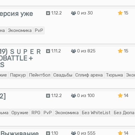
версия уже
1.12.2
0 из 30
15
на
Экономика
PvP
.19) ＳＵＰＥＲ
1.11.2
0 из 825
15
DBATTLE +
RS
жие
Паркур
Пейнтбол
Свадьбы
Сплиф арена
Тюрьма
Эко
2]
1.12.2
0 из 100
14
ьма
Оружие
RPG
PvP
Экономика
Без WhiteList
Без Дюпа
Выживание
1.10
0 из 555
14