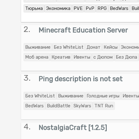
Тюрьма
Экономика
PVE
PvP
RPG
BedWars
Bui
2.
Minecraft Education Server
Выживание
Без WhiteList
Донат
Кейсы
Эконом
Моб арена
Креатив
Ивенты
с Дюпом
Без Дюпа
3.
Ping description is not set
Без WhiteList
Выживание
Голодные игры
Ивент
BedWars
BuildBattle
SkyWars
TNT Run
4.
NostalgiaCraft [1.2.5]