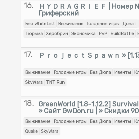
16.
ＨＹＤＲＡＧＲＩＥＦ | Номер 
Гриферский
Без WhiteList
Выживание
Голодные игры
Донат
Тюрьма
Херобрин
Экономика
PvP
BuildBattle
17.
ＰｒｏｊｅｃｔＳｐａｗｎ » [1.13.1-
Выживание
Голодные игры
Без Дюпа
Ивенты
К
SkyWars
TNT Run
18.
GreenWorld [1.8-1.12.2] Surviv
» Сайт GwDon.ru | » Скидки 9
Выживание
Голодные игры
Без Дюпа
Ивенты
К
Quake
SkyWars