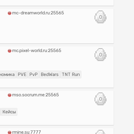
mc-dreamworld.ru:25565
0
mc.pixel-world.ru:25565
0
номика
PVE
PvP
BedWars
TNT Run
mso.socrum.me:25565
0
Кейсы
rmine.su:7777