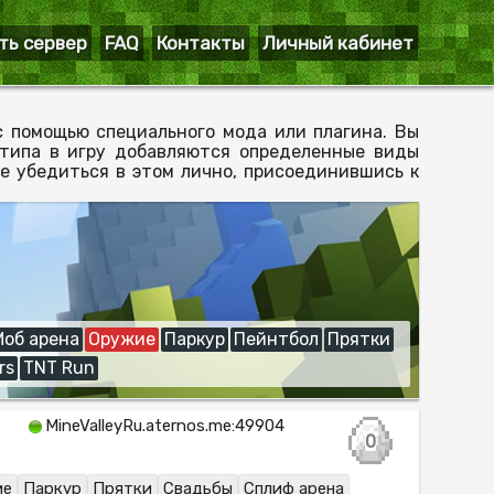
ть сервер
FAQ
Контакты
Личный кабинет
с помощью специального мода или плагина. Вы
 типа в игру добавляются определенные виды
 убедиться в этом лично, присоединившись к
Моб арена
Оружие
Паркур
Пейнтбол
Прятки
rs
TNT Run
MineValleyRu.aternos.me:49904
0
ие
Паркур
Прятки
Свадьбы
Сплиф арена