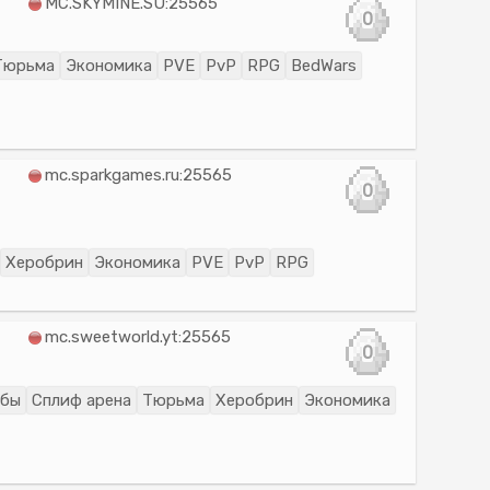
MC.SKYMINE.SU:25565
0
Тюрьма
Экономика
PVE
PvP
RPG
BedWars
mc.sparkgames.ru:25565
0
Херобрин
Экономика
PVE
PvP
RPG
mc.sweetworld.yt:25565
0
ьбы
Сплиф арена
Тюрьма
Херобрин
Экономика