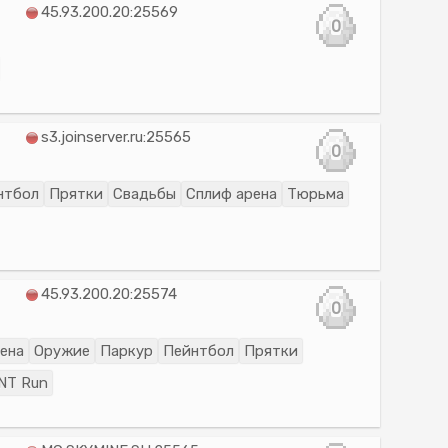
45.93.200.20:25569
0
s3.joinserver.ru:25565
0
нтбол
Прятки
Свадьбы
Сплиф арена
Тюрьма
45.93.200.20:25574
0
ена
Оружие
Паркур
Пейнтбол
Прятки
NT Run