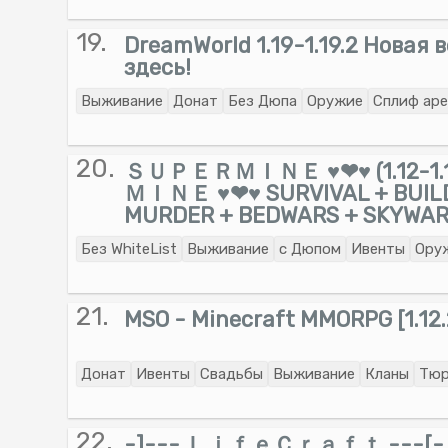
19.
DreamWorld 1.19-1.19.2 Новая 
здесь!
Выживание
Донат
Без Дюпа
Оружие
Сплиф аре
20.
ＳＵＰＥＲＭＩＮＥ ♥❤♥ (1.12-1
ＭＩＮＥ ♥❤♥ SURVIVAL + BUIL
MURDER + BEDWARS + SKYWA
Без WhiteList
Выживание
с Дюпом
Ивенты
Ору
21.
MSO - Minecraft MMORPG [1.12.
Донат
Ивенты
Свадьбы
Выживание
Кланы
Тюр
22.
-]--- ＬｉｆｅＣｒａｆｔ ---[- 