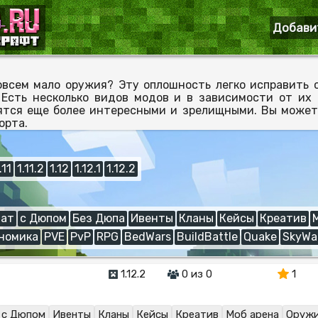
Добави
овсем мало оружия? Эту оплошность легко исправить 
. Есть несколько видов модов и в зависимости от их
ятся еще более интересными и зрелищными. Вы можете
орта.
.11
1.11.2
1.12
1.12.1
1.12.2
ат
с Дюпом
Без Дюпа
Ивенты
Кланы
Кейсы
Креатив
номика
PVE
PvP
RPG
BedWars
BuildBattle
Quake
SkyWa
1.12.2
0 из 0
1
с Дюпом
Ивенты
Кланы
Кейсы
Креатив
Моб арена
Оруж