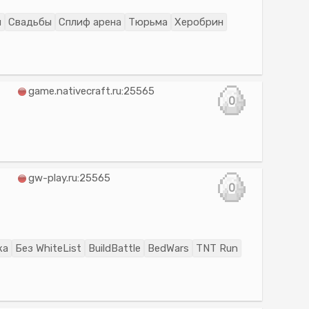
и
Свадьбы
Сплиф арена
Тюрьма
Херобрин
game.nativecraft.ru:25565
0
gw-play.ru:25565
0
ка
Без WhiteList
BuildBattle
BedWars
TNT Run