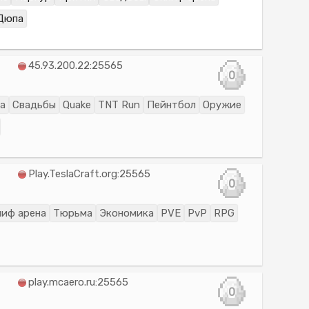
Дюпа
45.93.200.22:25565
0
а
Свадьбы
Quake
TNT Run
Пейнтбол
Оружие
Play.TeslaCraft.org:25565
0
лиф арена
Тюрьма
Экономика
PVE
PvP
RPG
play.mcaero.ru:25565
0