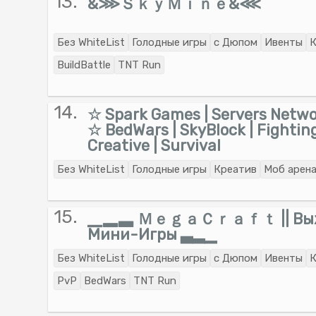
13.
&⋙ＳｋｙＭｉｎｅ&⋘
Без WhiteList
Голодные игры
с Дюпом
Ивенты
К
BuildBattle
TNT Run
14.
☆ Spark Games | Servers Network
☆ BedWars | SkyBlock | Fighting
Creative | Survival
Без WhiteList
Голодные игры
Креатив
Моб арен
15.
▁▂▃ ＭｅｇａＣｒａｆｔ || Выж
Мини-Игры ▃▂▁
Без WhiteList
Голодные игры
с Дюпом
Ивенты
К
PvP
BedWars
TNT Run