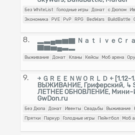
Без WhiteList
Голодные игры
Донат
с Дюпом
Ив
Экономика
PVE
PvP
RPG
BedWars
BuildBattle
8.
▂▃▄▅▆▇ ＮａｔｉｖｅＣｒ
▇▆▅▄▃▂
Выживание
Донат
Кланы
Кейсы
Моб арена
Ор
9.
￫ ＧＲＥＥＮＷＯＲＬＤ ￩ [1.12-1.
ВЫЖИВАНИЕ, Гриферский, ↳ S
ЛЕТНЕЕ ОБНОВЛЕНИЕ, Мини-Иг
GwDon.ru
Без Дюпа
Донат
Ивенты
Свадьбы
Выживание
Прятки
Паркур
Голодные игры
Пейнтбол
Моб а