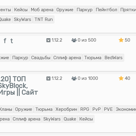
енты
Кейсы
Моб арена
Оружие
Паркур
Пейнтбол
Прятк
Quake
SkyWars
TNT Run
ａｆｔ
1.12.2
0 из 500
50
ужие
Паркур
Свадьбы
Сплиф арена
Тюрьма
BedWars
20] ТОП
1.12.2
0 из 1000
40
kyBlock,
ры || Сайт
Кланы
Оружие
Тюрьма
Херобрин
RPG
PvP
PVE
Экономи
рена
Сплиф арена
SkyWars
Quake
Кейсы