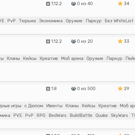
1.12.2
0 из 40
34
VE
PvP
Тюрьма
Экономика
Оружие
Паркур
Без WhiteList
1.12.2
0 из 20
33
ты
Кланы
Кейсы
Креатив
Моб арена
Оружие
Паркур
Пей
1.8
0 из 500
29
дные игры
с Дюпом
Ивенты
Кланы
Кейсы
Креатив
Моб ар
мика
PVE
PvP
RPG
BedWars
BuildBattle
Quake
SkyWars
T