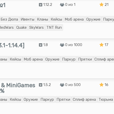
№1
1.12.2
0 из 1
21
Без Дюпа
Ивенты
Кланы
Кейсы
Моб арена
Оружие
Парк
BedWars
Quake
SkyWars
TNT Run
1.14.4]
1.8
0 из 1000
17
ланы
Кейсы
Моб арена
Оружие
Паркур
Прятки
Сплиф аре
al & MiniGames
1.5.2
0 из 500
16
0%
ланы
Кейсы
Оружие
Паркур
Прятки
Сплиф арена
Тюрьма