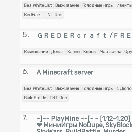
Без WhiteList
Выживание
Голодные игры
Ивент
BedWars
TNT Run
5.
ＧＲＥＤＥＲｃｒａｆｔ /ＦＲＥ
Выживание
Донат
Кланы
Кейсы
Моб арена
Ор
6.
A Minecraft server
Без WhiteList
Выживание
Голодные игры
с Дюп
BuildBattle
TNT Run
7.
-]-- PlayMine --[- - [1.12-1.2
❤ МиниИгры NoDupe, SkyBlock
SkyWars, BuildBattle, Murder