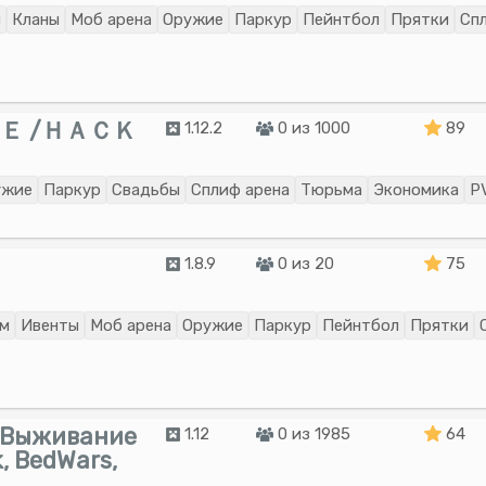
ы
Кланы
Моб арена
Оружие
Паркур
Пейнтбол
Прятки
Сп
Ｅ /ＨＡＣＫ
1.12.2
0 из 1000
89
ужие
Паркур
Свадьбы
Сплиф арена
Тюрьма
Экономика
P
1.8.9
0 из 20
75
ом
Ивенты
Моб арена
Оружие
Паркур
Пейнтбол
Прятки
0] Выживание
1.12
0 из 1985
64
, BedWars,