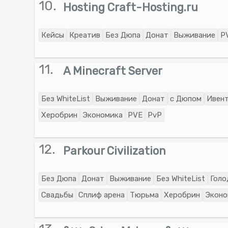
10.
Hosting Craft-Hosting.ru
Кейсы
Креатив
Без Дюпа
Донат
Выживание
P
11.
A Minecraft Server
Без WhiteList
Выживание
Донат
с Дюпом
Ивен
Херобрин
Экономика
PVE
PvP
12.
Parkour Сivilization
Без Дюпа
Донат
Выживание
Без WhiteList
Голо
Свадьбы
Сплиф арена
Тюрьма
Херобрин
Эконо