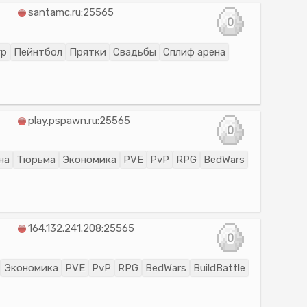
santamc.ru:25565
0
ур
Пейнтбол
Прятки
Свадьбы
Сплиф арена
play.pspawn.ru:25565
0
на
Тюрьма
Экономика
PVE
PvP
RPG
BedWars
164.132.241.208:25565
0
Экономика
PVE
PvP
RPG
BedWars
BuildBattle