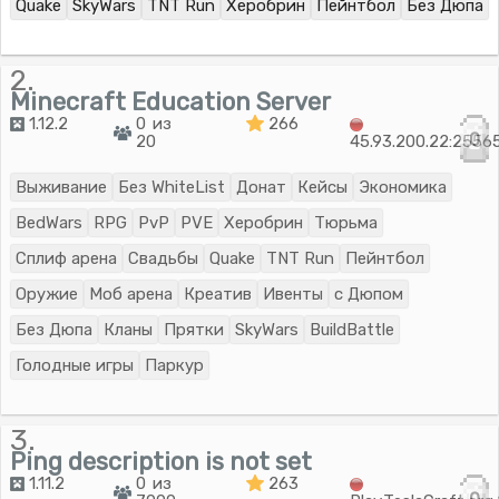
Quake
SkyWars
TNT Run
Херобрин
Пейнтбол
Без Дюпа
2.
Minecraft Education Server
1.12.2
0 из
266
0
20
45.93.200.22:2556
Выживание
Без WhiteList
Донат
Кейсы
Экономика
BedWars
RPG
PvP
PVE
Херобрин
Тюрьма
Сплиф арена
Свадьбы
Quake
TNT Run
Пейнтбол
Оружие
Моб арена
Креатив
Ивенты
с Дюпом
Без Дюпа
Кланы
Прятки
SkyWars
BuildBattle
Голодные игры
Паркур
3.
Ping description is not set
1.11.2
0 из
263