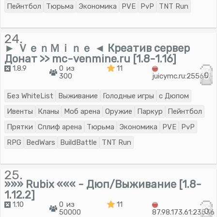
Пейнтбол
Тюрьма
Экономика
PVE
PvP
TNT Run
24.
► ＶｅｎＭｉｎｅ ◄ Креатив сервер
Донат >> mc-venmine.ru [1.8-1.16]
1.8.9
0 из
11
0
300
juicymc.ru:25565
Без WhiteList
Выживание
Голодные игры
с Дюпом
Ивенты
Кланы
Моб арена
Оружие
Паркур
Пейнтбол
Прятки
Сплиф арена
Тюрьма
Экономика
PVE
PvP
RPG
BedWars
BuildBattle
TNT Run
25.
»»» Rubix ««« - Дюп/Выживание [1.8-
1.12.2]
1.10
0 из
11
0
50000
87.98.173.61:23536