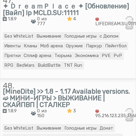
47.
✦ ＤｒｅａｍＰｌａｃｅ ✦ [Обновление]
[Вайп] Ip MCLD.SU:11111
1.8.9
0 из
4
0
777
LIFEDREAM.SU:1111
Без WhiteList
Выживание
Голодные игры
с Дюпом
Ивенты
Кланы
Моб арена
Оружие
Паркур
Пейнтбол
Прятки
Сплиф арена
Тюрьма
Экономика
PVE
PvP
RPG
BedWars
BuildBattle
TNT Run
48.
[MineDite] >> 1.8 - 1.17 Available versions.
➫ МИНИ-ИГРЫ > ВЫЖИВАНИЕ |
СКАЙПВП | СТАЛКЕР
1.8.9
0 из
3
0
150
95.216.123.235:25
Без WhiteList
Выживание
Голодные игры
Донат