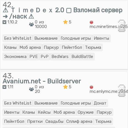
42.
⚠ ＴｉｍｅＤｅｘ 2.0 ▢ Взломай сервер
➜ /наск ⚠
1.10.2
0 из
5
0
10000
mc.minetimes.ru:2
Без WhiteList
Выживание
Голодные игры
Ивенты
Кланы
Моб арена
Паркур
Пейнтбол
Тюрьма
Экономика
PVE
PvP
BedWars
BuildBattle
43.
Avanium.net - Buildserver
1.11
0 из
5
0
20
mc.enlymc.me:255
Без WhiteList
Выживание
Голодные игры
Донат
Ивенты
Кланы
Кейсы
Моб арена
Оружие
Паркур
Пейнтбол
Прятки
Свадьбы
Сплиф арена
Тюрьма