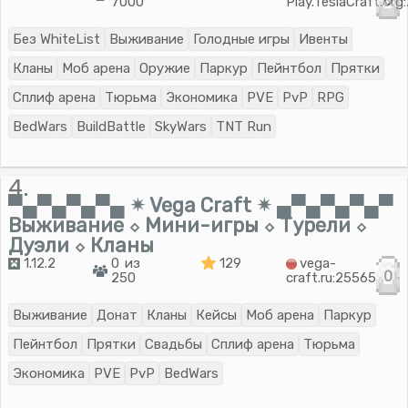
0
7000
Play.TeslaCraft.or
Без WhiteList
Выживание
Голодные игры
Ивенты
Кланы
Моб арена
Оружие
Паркур
Пейнтбол
Прятки
Сплиф арена
Тюрьма
Экономика
PVE
PvP
RPG
BedWars
BuildBattle
SkyWars
TNT Run
4.
▀▄▀▄▀▄▀▄ ✴ Vega Craft ✴ ▄▀▄▀▄▀▄▀
Выживание ⬦ Мини-игры ⬦ Турели ⬦
Дуэли ⬦ Кланы
1.12.2
0 из
129
vega-
0
250
craft.ru:25565
Выживание
Донат
Кланы
Кейсы
Моб арена
Паркур
Пейнтбол
Прятки
Свадьбы
Сплиф арена
Тюрьма
Экономика
PVE
PvP
BedWars