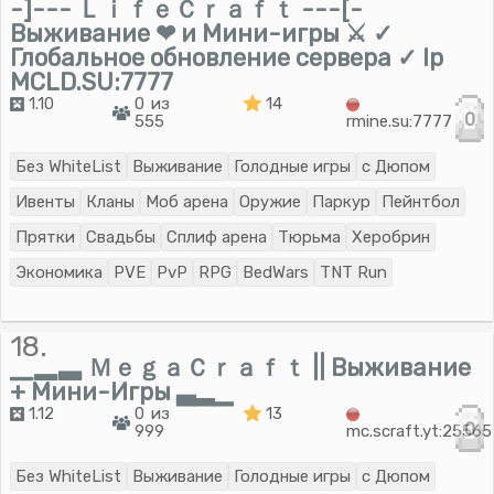
-]--- ＬｉｆｅＣｒａｆｔ ---[-
Выживание ❤ и Мини-игры ⚔ ✓
Глобальное обновление сервера ✓ Ip
MCLD.SU:7777
1.10
0 из
14
0
555
rmine.su:7777
Без WhiteList
Выживание
Голодные игры
с Дюпом
Ивенты
Кланы
Моб арена
Оружие
Паркур
Пейнтбол
Прятки
Свадьбы
Сплиф арена
Тюрьма
Херобрин
Экономика
PVE
PvP
RPG
BedWars
TNT Run
18.
▁▂▃ ＭｅｇａＣｒａｆｔ || Выживание
+ Мини-Игры ▃▂▁
1.12
0 из
13
0
999
mc.scraft.yt:25565
Без WhiteList
Выживание
Голодные игры
с Дюпом