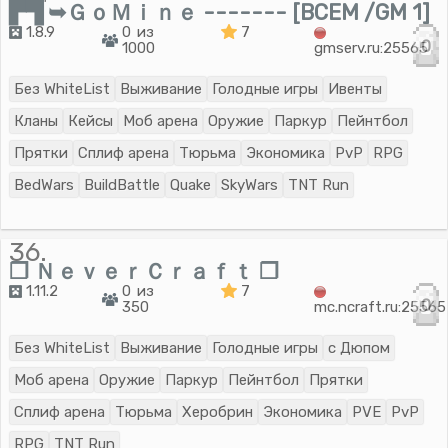
▛▜ ➥ＧｏＭｉｎｅ ------- [BCEM /GM 1]
1.8.9
0 из
7
0
1000
gmserv.ru:25565
Без WhiteList
Выживание
Голодные игры
Ивенты
Кланы
Кейсы
Моб арена
Оружие
Паркур
Пейнтбол
Прятки
Сплиф арена
Тюрьма
Экономика
PvP
RPG
BedWars
BuildBattle
Quake
SkyWars
TNT Run
36.
❐ ＮｅｖｅｒＣｒａｆｔ ❐
1.11.2
0 из
7
0
350
mc.ncraft.ru:25565
Без WhiteList
Выживание
Голодные игры
с Дюпом
Моб арена
Оружие
Паркур
Пейнтбол
Прятки
Сплиф арена
Тюрьма
Херобрин
Экономика
PVE
PvP
RPG
TNT Run