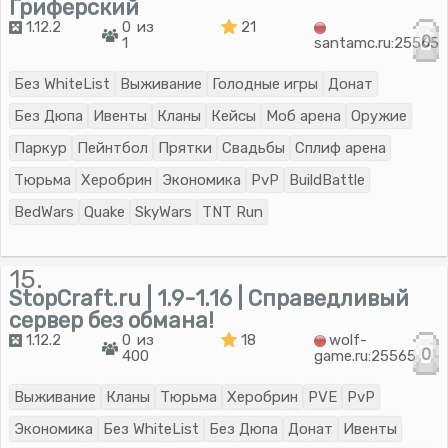
Гриферский
1.12.2
0 из
21
0
1
santamc.ru:25565
Без WhiteList
Выживание
Голодные игры
Донат
Без Дюпа
Ивенты
Кланы
Кейсы
Моб арена
Оружие
Паркур
Пейнтбол
Прятки
Свадьбы
Сплиф арена
Тюрьма
Херобрин
Экономика
PvP
BuildBattle
BedWars
Quake
SkyWars
TNT Run
15.
StopCraft.ru | 1.9-1.16 | Справедливый
сервер без обмана!
1.12.2
0 из
18
wolf-
0
400
game.ru:25565
Выживание
Кланы
Тюрьма
Херобрин
PVE
PvP
Экономика
Без WhiteList
Без Дюпа
Донат
Ивенты