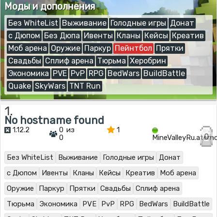
Моды и дополнения
Без WhiteList
Выживание
Голодные игры
Донат
с Дюпом
Без Дюпа
Ивенты
Кланы
Кейсы
Креатив
Моб арена
Оружие
Паркур
Пейнтбол
Прятки
Свадьбы
Сплиф арена
Тюрьма
Херобрин
Экономика
PVE
PvP
RPG
BedWars
BuildBattle
Quake
SkyWars
TNT Run
1.
No hostname found
1.12.2
0 из
1
0
0
MineValleyRu.ater
Без WhiteList
Выживание
Голодные игры
Донат
с Дюпом
Ивенты
Кланы
Кейсы
Креатив
Моб арена
Оружие
Паркур
Прятки
Свадьбы
Сплиф арена
Тюрьма
Экономика
PVE
PvP
RPG
BedWars
BuildBattle