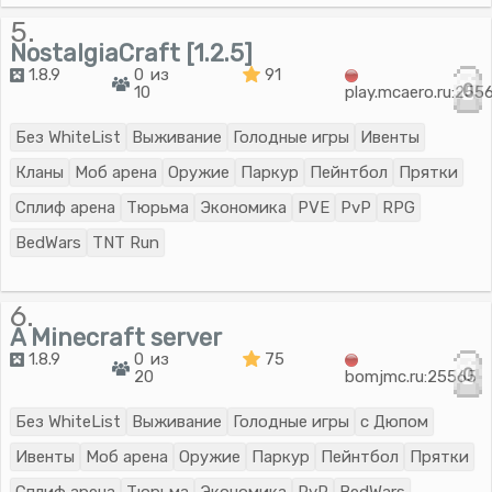
5.
NostalgiaCraft [1.2.5]
1.8.9
0 из
91
0
10
play.mcaero.ru:255
Без WhiteList
Выживание
Голодные игры
Ивенты
Кланы
Моб арена
Оружие
Паркур
Пейнтбол
Прятки
Сплиф арена
Тюрьма
Экономика
PVE
PvP
RPG
BedWars
TNT Run
6.
A Minecraft server
1.8.9
0 из
75
0
20
bomjmc.ru:25565
Без WhiteList
Выживание
Голодные игры
с Дюпом
Ивенты
Моб арена
Оружие
Паркур
Пейнтбол
Прятки