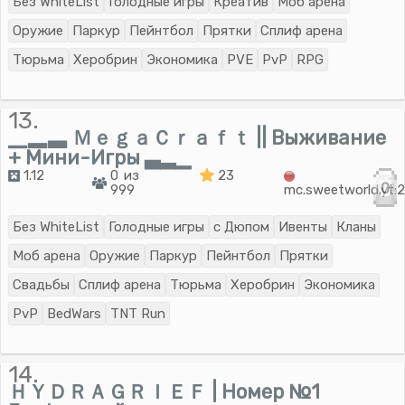
Без WhiteList
Голодные игры
Креатив
Моб арена
Оружие
Паркур
Пейнтбол
Прятки
Сплиф арена
Тюрьма
Херобрин
Экономика
PVE
PvP
RPG
13.
▁▂▃ ＭｅｇａＣｒａｆｔ || Выживание
+ Мини-Игры ▃▂▁
1.12
0 из
23
0
999
mc.sweetworld.yt:
Без WhiteList
Голодные игры
с Дюпом
Ивенты
Кланы
Моб арена
Оружие
Паркур
Пейнтбол
Прятки
Свадьбы
Сплиф арена
Тюрьма
Херобрин
Экономика
PvP
BedWars
TNT Run
14.
ＨＹＤＲＡＧＲＩＥＦ | Номер №1