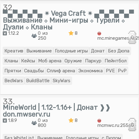
32.
▀▄▀▄▀▄▀▄ ✴ Vega Craft ✴ ▄▀▄▀▄▀▄▀
Выживание ⬦ Мини-игры ⬦ Турели ⬦
Дуэли ⬦ Кланы
1.12.2
0 из
8
0
250
mc.minegames.ru:
Креатив
Выживание
Голодные игры
Донат
Без Дюпа
Кланы
Кейсы
Моб арена
Оружие
Паркур
Пейнтбол
Прятки
Свадьбы
Сплиф арена
Экономика
PVE
PvP
BedWars
BuildBattle
SkyWars
33.
MineWorld | 1.12-1.16+ | Донат ❱❱
don.mwserv.ru
1.8.9
0 из
8
0
800
mcmwc.ru:25565
Без WhiteList
Выживание
Голодные игры
с Дюпом