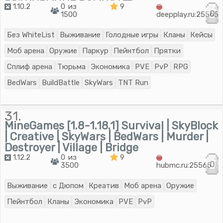
1.10.2
0 из
9
0
1500
deepplay.ru:25565
Без WhiteList
Выживание
Голодные игры
Кланы
Кейсы
Моб арена
Оружие
Паркур
Пейнтбол
Прятки
Сплиф арена
Тюрьма
Экономика
PVE
PvP
RPG
BedWars
BuildBattle
SkyWars
TNT Run
31.
MineGames [1.8-1.18.1] Survival | SkyBlock
| Creative | SkyWars | BedWars | Murder |
Destroyer | Village | Bridge
1.12.2
0 из
9
0
3500
hubmc.ru:25565
Выживание
с Дюпом
Креатив
Моб арена
Оружие
Пейнтбол
Кланы
Экономика
PVE
PvP