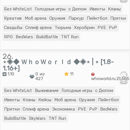
Без WhiteList
Голодные игры
с Дюпом
Ивенты
Кланы
Креатив
Моб арена
Оружие
Паркур
Пейнтбол
Прятки
Свадьбы
Сплиф арена
Тюрьма
Херобрин
PVE
PvP
RPG
BedWars
BuildBattle
TNT Run
26.
⋆◈◆ ＷｈｏＷｏｒｌｄ ◆◈⋆ | ⋆ [1.8-
1.16+]
1.10
0 из
11
0
427
whoworld.ru:25565
Без WhiteList
Выживание
Голодные игры
с Дюпом
Ивенты
Кланы
Кейсы
Моб арена
Оружие
Пейнтбол
Прятки
Сплиф арена
Экономика
PVE
PvP
BedWars
BuildBattle
SkyWars
TNT Run