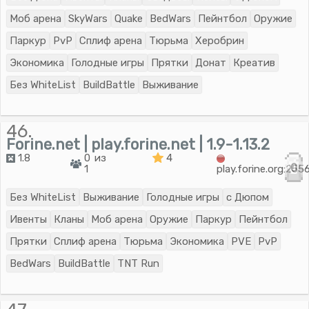
Моб арена
SkyWars
Quake
BedWars
Пейнтбол
Оружие
Паркур
PvP
Сплиф арена
Тюрьма
Херобрин
Экономика
Голодные игры
Прятки
Донат
Креатив
Без WhiteList
BuildBattle
Выживание
46.
Forine.net | play.forine.net | 1.9-1.13.2
1.8
0 из
4
0
1
play.forine.org:255
Без WhiteList
Выживание
Голодные игры
с Дюпом
Ивенты
Кланы
Моб арена
Оружие
Паркур
Пейнтбол
Прятки
Сплиф арена
Тюрьма
Экономика
PVE
PvP
BedWars
BuildBattle
TNT Run