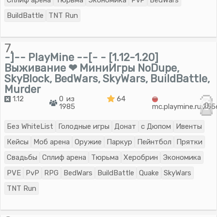
Сплиф арена
Тюрьма
Экономика
PvP
BedWars
BuildBattle
TNT Run
7.
-]-- PlayMine --[- - [1.12-1.20]
Выживание ❤ МиниИгры NoDupe,
SkyBlock, BedWars, SkyWars, BuildBattle,
Murder
1.12
0 из
64
0
1985
mc.playmine.ru:25
Без WhiteList
Голодные игры
Донат
с Дюпом
Ивенты
Кейсы
Моб арена
Оружие
Паркур
Пейнтбол
Прятки
Свадьбы
Сплиф арена
Тюрьма
Херобрин
Экономика
PVE
PvP
RPG
BedWars
BuildBattle
Quake
SkyWars
TNT Run