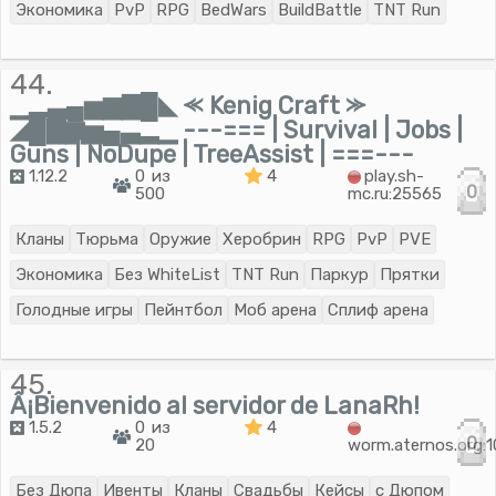
Экономика
PvP
RPG
BedWars
BuildBattle
TNT Run
44.
▁▂▃▄▅▆▇█◣ ⪻ Kenig Craft ⪼
◢█▇▆▅▄▃▂▁ ---=== | Survival | Jobs |
Guns | NoDupe | TreeAssist | ===---
1.12.2
0 из
4
play.sh-
0
500
mc.ru:25565
Кланы
Тюрьма
Оружие
Херобрин
RPG
PvP
PVE
Экономика
Без WhiteList
TNT Run
Паркур
Прятки
Голодные игры
Пейнтбол
Моб арена
Сплиф арена
45.
Â¡Bienvenido al servidor de LanaRh!
1.5.2
0 из
4
0
20
worm.aternos.org:
Без Дюпа
Ивенты
Кланы
Свадьбы
Кейсы
с Дюпом