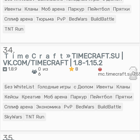
Ивенты
Кланы
Моб арена
Паркур
Пейнтбол
Прятки
Сплиф арена
Тюрьма
PvP
BedWars
BuildBattle
TNT Run
34.
ＴｉｍｅＣｒａｆｔ » TIMECRAFT.SU |
VK.COM/TIMECRAFT | 1.8-1.15.2
1.8.9
0 из
8
0
6
mc.timecraft.su:2
Без WhiteList
Голодные игры
с Дюпом
Ивенты
Кланы
Кейсы
Креатив
Моб арена
Паркур
Пейнтбол
Прятки
Сплиф арена
Экономика
PvP
BedWars
BuildBattle
SkyWars
TNT Run
35.