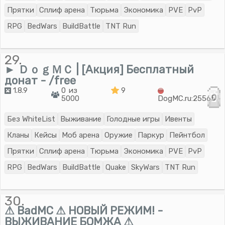
Прятки
Сплиф арена
Тюрьма
Экономика
PVE
PvP
RPG
BedWars
BuildBattle
TNT Run
29.
► ＤｏｇＭＣ | [Акция] Бесплатный
донат - /free
1.8.9
0 из
9
0
5000
DogMC.ru:25565
Без WhiteList
Выживание
Голодные игры
Ивенты
Кланы
Кейсы
Моб арена
Оружие
Паркур
Пейнтбол
Прятки
Сплиф арена
Тюрьма
Экономика
PVE
PvP
RPG
BedWars
BuildBattle
Quake
SkyWars
TNT Run
30.
⚠ BadMC ⚠ НОВЫЙ РЕЖИМ! -
ВЫЖИВАНИЕ БОМЖА ⚠