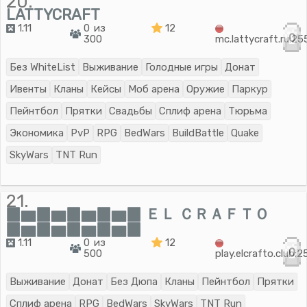
20.
LATTYCRAFT
1.11
0 из
12
0
300
mc.lattycraft.ru:2
Без WhiteList
Выживание
Голодные игры
Донат
Ивенты
Кланы
Кейсы
Моб арена
Оружие
Паркур
Пейнтбол
Прятки
Свадьбы
Сплиф арена
Тюрьма
Экономика
PvP
RPG
BedWars
BuildBattle
Quake
SkyWars
TNT Run
21.
▉▆▉▆▉▆▉▆▉ ＥＬ ＣＲＡＦＴＯ
▉▆▉▆▉▆▉▆▉
1.11
0 из
12
0
500
play.elcrafto.club:
Выживание
Донат
Без Дюпа
Кланы
Пейнтбол
Прятки
Сплиф арена
RPG
BedWars
SkyWars
TNT Run