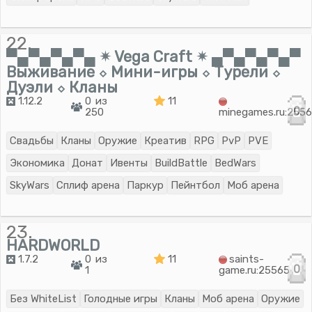
22.
▀▄▀▄▀▄▀▄ ✴ Vega Craft ✴ ▄▀▄▀▄▀▄▀
Выживание ⬦ Мини-игры ⬦ Турели ⬦
Дуэли ⬦ Кланы
1.12.2
0 из
11
0
250
minegames.ru:255
Свадьбы
Кланы
Оружие
Креатив
RPG
PvP
PVE
Экономика
Донат
Ивенты
BuildBattle
BedWars
SkyWars
Сплиф арена
Паркур
Пейнтбол
Моб арена
23.
HARDWORLD
1.7.2
0 из
11
saints-
0
1
game.ru:25565
Без WhiteList
Голодные игры
Кланы
Моб арена
Оружие