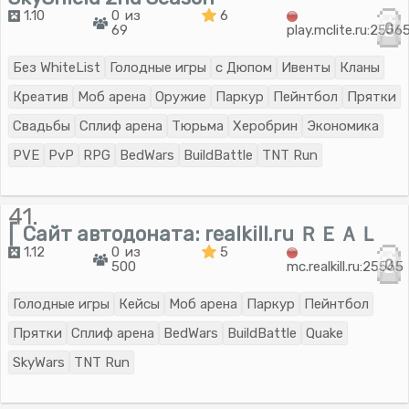
1.10
0 из
6
0
69
play.mclite.ru:2556
Без WhiteList
Голодные игры
с Дюпом
Ивенты
Кланы
Креатив
Моб арена
Оружие
Паркур
Пейнтбол
Прятки
Свадьбы
Сплиф арена
Тюрьма
Херобрин
Экономика
PVE
PvP
RPG
BedWars
BuildBattle
TNT Run
41.
⎡ Сайт автодоната: realkill.ru ＲＥＡＬ
1.12
0 из
5
0
500
mc.realkill.ru:25565
Голодные игры
Кейсы
Моб арена
Паркур
Пейнтбол
Прятки
Сплиф арена
BedWars
BuildBattle
Quake
SkyWars
TNT Run