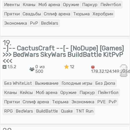
Ивенты
Кланы
Моб арена
Оружие
Паркур
Пейнтбол
Прятки
Свадьбы
Сплиф арена
Тюрьма
Херобрин
Экономика
PvP
BedWars
19.
-]-- CactusCraft --[- [NoDupe] [Games]
>>> BedWars SkyWars BuildBattle KitPvP
<<<
1.5.2
0 из
12
0
500
178.32.124.149:255
Без WhiteList
Выживание
Голодные игры
Без Дюпа
Кланы
Кейсы
Моб арена
Оружие
Паркур
Пейнтбол
Прятки
Сплиф арена
Тюрьма
Экономика
PVE
PvP
RPG
BedWars
BuildBattle
Quake
TNT Run