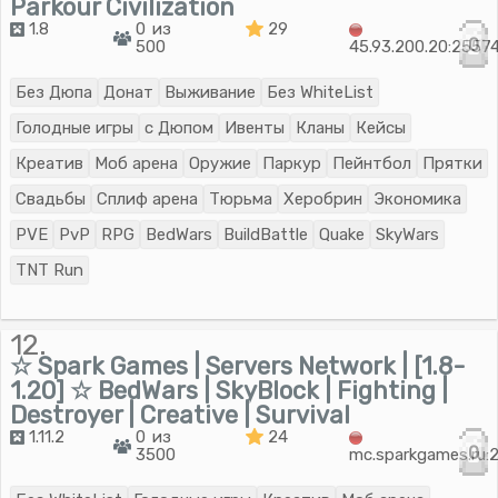
Parkour Сivilization
1.8
0 из
29
0
500
45.93.200.20:2557
Без Дюпа
Донат
Выживание
Без WhiteList
Голодные игры
с Дюпом
Ивенты
Кланы
Кейсы
Креатив
Моб арена
Оружие
Паркур
Пейнтбол
Прятки
Свадьбы
Сплиф арена
Тюрьма
Херобрин
Экономика
PVE
PvP
RPG
BedWars
BuildBattle
Quake
SkyWars
TNT Run
12.
☆ Spark Games | Servers Network | [1.8-
1.20] ☆ BedWars | SkyBlock | Fighting |
Destroyer | Creative | Survival
1.11.2
0 из
24
0
3500
mc.sparkgames.ru: