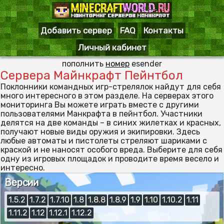
Добавить сервер
FAQ
Контакты
Личный кабинет
пополнить
номер
esender
Сервера Майнкрафт Пейнтбол
Поклонники командных игр-стрелялок найдут для себя
много интересного в этом разделе. На серверах этого
мониторинга Вы можете играть вместе с другими
пользователями Манкрафта в пейнтбол. Участники
делятся на две команды – в синих жилетках и красных,
получают новые виды оружия и экипировки. Здесь
любые автоматы и пистолеты стреляют шариками с
краской и не наносят особого вреда. Выберите для себя
одну из игровых площадок и проводите время весело и
интересно.
Версии
1.5.2
1.7.2
1.7.10
1.8
1.8.8
1.8.9
1.9
1.10
1.10.2
1.11
1.11.2
1.12
1.12.1
1.12.2