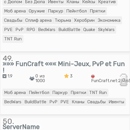
с Дюпом
Без Дюпа
Ивенты
Кланы
Кейсы
Креатив
Моб арена
Оружие
Паркур
Пейнтбол
Прятки
Свадьбы
Сплиф арена
Тюрьма
Херобрин
Экономика
PVE
PvP
RPG
BedWars
BuildBattle
Quake
SkyWars
TNT Run
49.
»»» FunCraft ««« Mini-Jeux, PvP et Fun
!
1.9
0 из
3
0
1000
FunCraft.net:2556
Моб арена
Пейнтбол
Паркур
Прятки
TNT Run
BedWars
BuildBattle
PvP
PVE
Кланы
Свадьбы
Ивенты
50.
ServerName