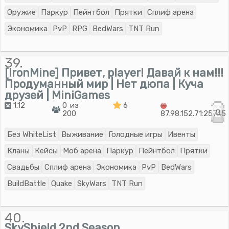
Оружие
Паркур
Пейнтбол
Прятки
Сплиф арена
Экономика
PvP
RPG
BedWars
TNT Run
39.
[IronMine] Привет, player! Давай к нам!!!
Продуманный мир | Нет дюпа | Куча
друзей | MiniGames
1.12
0 из
6
0
200
87.98.152.71:25745
Без WhiteList
Выживание
Голодные игры
Ивенты
Кланы
Кейсы
Моб арена
Паркур
Пейнтбол
Прятки
Свадьбы
Сплиф арена
Экономика
PvP
BedWars
BuildBattle
Quake
SkyWars
TNT Run
40.
SkyShield 2nd Season