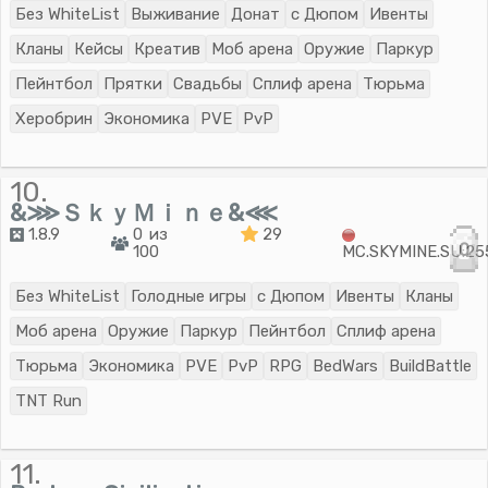
Без WhiteList
Выживание
Донат
с Дюпом
Ивенты
Кланы
Кейсы
Креатив
Моб арена
Оружие
Паркур
Пейнтбол
Прятки
Свадьбы
Сплиф арена
Тюрьма
Херобрин
Экономика
PVE
PvP
10.
&⋙ＳｋｙＭｉｎｅ&⋘
1.8.9
0 из
29
0
100
MC.SKYMINE.SU:25
Без WhiteList
Голодные игры
с Дюпом
Ивенты
Кланы
Моб арена
Оружие
Паркур
Пейнтбол
Сплиф арена
Тюрьма
Экономика
PVE
PvP
RPG
BedWars
BuildBattle
TNT Run
11.