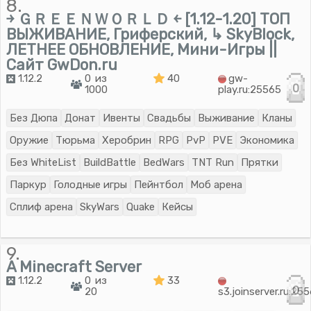
8.
￫ ＧＲＥＥＮＷＯＲＬＤ ￩ [1.12-1.20] ТОП
ВЫЖИВАНИЕ, Гриферский, ↳ SkyBlock,
ЛЕТНЕЕ ОБНОВЛЕНИЕ, Мини-Игры ||
Сайт GwDon.ru
1.12.2
0 из
40
gw-
0
1000
play.ru:25565
Без Дюпа
Донат
Ивенты
Свадьбы
Выживание
Кланы
Оружие
Тюрьма
Херобрин
RPG
PvP
PVE
Экономика
Без WhiteList
BuildBattle
BedWars
TNT Run
Прятки
Паркур
Голодные игры
Пейнтбол
Моб арена
Сплиф арена
SkyWars
Quake
Кейсы
9.
A Minecraft Server
1.12.2
0 из
33
0
20
s3.joinserver.ru:25