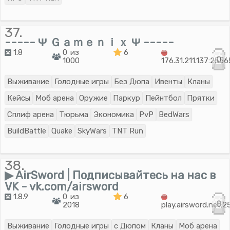
37.
----- Ψ Ｇａｍｅｎｉｘ Ψ -----
1.8
0 из
6
0
1000
176.31.211.137:2556
Выживание
Голодные игры
Без Дюпа
Ивенты
Кланы
Кейсы
Моб арена
Оружие
Паркур
Пейнтбол
Прятки
Сплиф арена
Тюрьма
Экономика
PvP
BedWars
BuildBattle
Quake
SkyWars
TNT Run
38.
▶ AirSword | Подписывайтесь на нас в
VK - vk.com/airsword
1.8.9
0 из
6
0
2018
play.airsword.net:
Выживание
Голодные игры
с Дюпом
Кланы
Моб арена