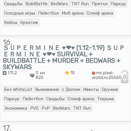
Свадьбы
BuildBattle
BedWars
TNT Run
Прятки
Паркур
Голодные игры
Пейнтбол
Моб арена
Сплиф арена
Кейсы
Креатив
16.
ＳＵＰＥＲＭＩＮＥ ♥❤♥ (1.12-1.19) ＳＵＰ
ＥＲＭＩＮＥ ♥❤♥ SURVIVAL +
BUILDBATTLE + MURDER + BEDWARS +
SKYWARS
1.11.2
0 из
15
mc.pixel-
0
825
world.ru:25565
Без WhiteList
Выживание
с Дюпом
Ивенты
Оружие
Паркур
Пейнтбол
Свадьбы
Сплиф арена
Тюрьма
Экономика
PVE
PvP
BedWars
TNT Run
17.