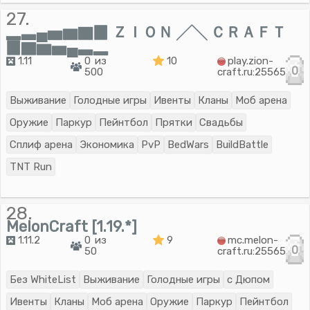
27.
▂▃▄▅▆▇▉ ＺＩＯＮ ╱╲ ＣＲＡＦＴ
▉▇▆▅▄▃▂
1.11
0 из
10
play.zion-
0
500
craft.ru:25565
Выживание
Голодные игры
Ивенты
Кланы
Моб арена
Оружие
Паркур
Пейнтбол
Прятки
Свадьбы
Сплиф арена
Экономика
PvP
BedWars
BuildBattle
TNT Run
28.
MelonCraft [1.19.*]
1.11.2
0 из
9
mc.melon-
0
50
craft.ru:25565
Без WhiteList
Выживание
Голодные игры
с Дюпом
Ивенты
Кланы
Моб арена
Оружие
Паркур
Пейнтбол