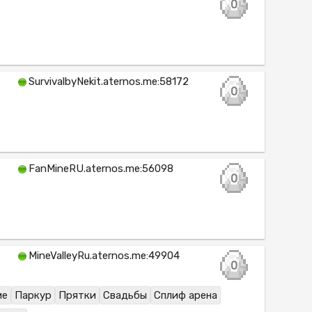
0
SurvivalbyNekit.aternos.me:58172
0
FanMineRU.aternos.me:56098
0
MineValleyRu.aternos.me:49904
0
ие
Паркур
Прятки
Свадьбы
Сплиф арена