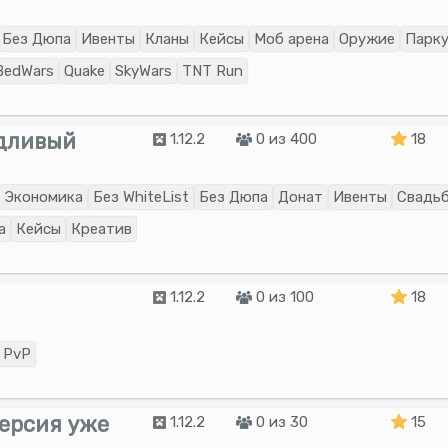
Без Дюпа
Ивенты
Кланы
Кейсы
Моб арена
Оружие
Парк
BedWars
Quake
SkyWars
TNT Run
ведливый
1.12.2
0 из 400
18
Экономика
Без WhiteList
Без Дюпа
Донат
Ивенты
Свадь
а
Кейсы
Креатив
1.12.2
0 из 100
18
PvP
версия уже
1.12.2
0 из 30
15