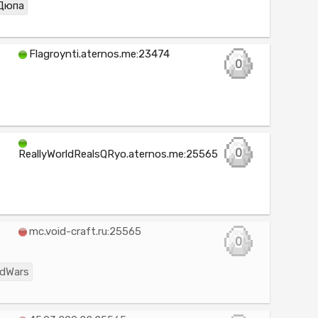
Дюпа
Flagroynti.aternos.me:23474
0
0
ReallyWorldRealsQRyo.aternos.me:25565
mc.void-craft.ru:25565
0
dWars