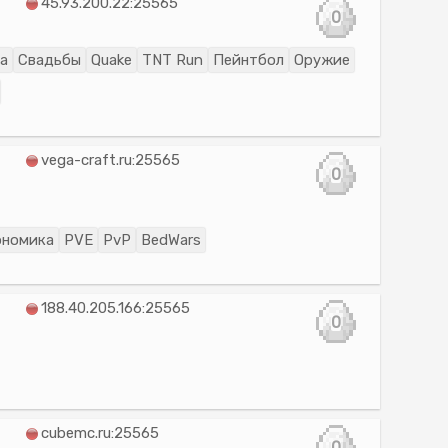
45.93.200.22:25565
0
а
Свадьбы
Quake
TNT Run
Пейнтбол
Оружие
vega-craft.ru:25565
0
ономика
PVE
PvP
BedWars
188.40.205.166:25565
0
cubemc.ru:25565
0