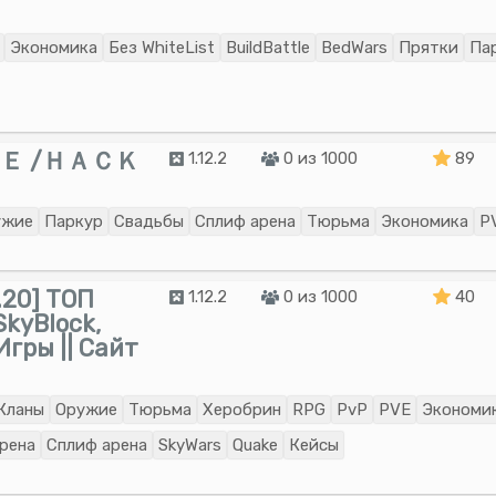
Экономика
Без WhiteList
BuildBattle
BedWars
Прятки
Па
Ｅ /ＨＡＣＫ
1.12.2
0 из 1000
89
ужие
Паркур
Свадьбы
Сплиф арена
Тюрьма
Экономика
P
20] ТОП
1.12.2
0 из 1000
40
kyBlock,
ры || Сайт
Кланы
Оружие
Тюрьма
Херобрин
RPG
PvP
PVE
Экономи
рена
Сплиф арена
SkyWars
Quake
Кейсы