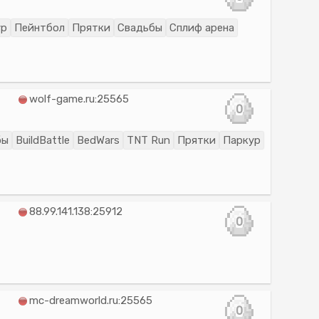
ур
Пейнтбол
Прятки
Свадьбы
Сплиф арена
wolf-game.ru:25565
0
бы
BuildBattle
BedWars
TNT Run
Прятки
Паркур
88.99.141.138:25912
0
mc-dreamworld.ru:25565
0