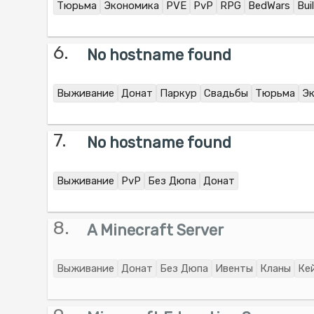
Тюрьма
Экономика
PVE
PvP
RPG
BedWars
Bui
6.
No hostname found
Выживание
Донат
Паркур
Свадьбы
Тюрьма
Э
7.
No hostname found
Выживание
PvP
Без Дюпа
Донат
8.
A Minecraft Server
Выживание
Донат
Без Дюпа
Ивенты
Кланы
Ке