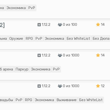
на
Экономика
PvP
2]
1.12.2
0 из 100
14
ьма
Оружие
RPG
PvP
Экономика
Без WhiteList
Без Дюпа
1.12.2
0 из 1000
14
б арена
Паркур
Экономика
PvP
1.12.2
0 из 1000
12
вадьбы
PvP
RPG
Экономика
Выживание
Без WhiteList