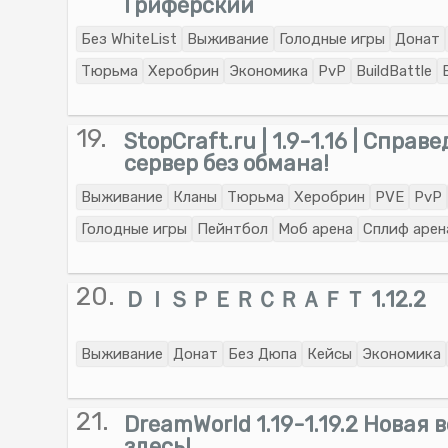
Гриферский
Без WhiteList
Выживание
Голодные игры
Донат
Тюрьма
Херобрин
Экономика
PvP
BuildBattle
19.
StopCraft.ru | 1.9-1.16 | Спра
сервер без обмана!
Выживание
Кланы
Тюрьма
Херобрин
PVE
PvP
Голодные игры
Пейнтбол
Моб арена
Сплиф арен
20.
ＤＩＳＰＥＲＣＲＡＦＴ 1.12.2
Выживание
Донат
Без Дюпа
Кейсы
Экономика
21.
DreamWorld 1.19-1.19.2 Новая 
здесь!