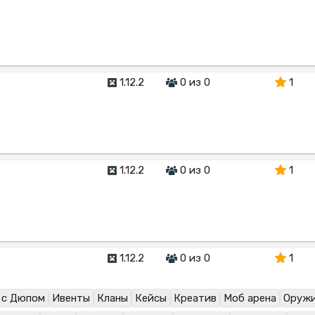
1.12.2
0 из 0
1
1.12.2
0 из 0
1
1.12.2
0 из 0
1
с Дюпом
Ивенты
Кланы
Кейсы
Креатив
Моб арена
Оруж