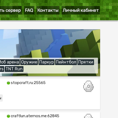
ть сервер
FAQ
Контакты
Личный кабинет
Моб арена
Оружие
Паркур
Пейнтбол
Прятки
rs
TNT Run
stopcraft.ru:25565
0
ы
craftlun.aternos.me:62845