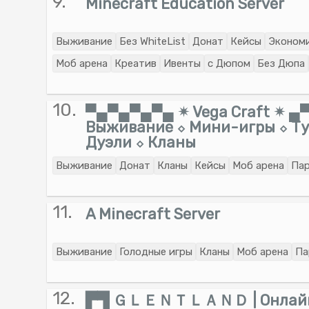
9.
Minecraft Education Server
Выживание
Без WhiteList
Донат
Кейсы
Эконом
Моб арена
Креатив
Ивенты
с Дюпом
Без Дюпа
10.
▀▄▀▄▀▄▀▄ ✴ Vega Craft ✴ 
Выживание ⬦ Мини-игры ⬦ Ту
Дуэли ⬦ Кланы
Выживание
Донат
Кланы
Кейсы
Моб арена
Па
11.
A Minecraft Server
Выживание
Голодные игры
Кланы
Моб арена
Па
12.
▛▜ ＧＬＥＮＴＬＡＮＤ | Онлайн