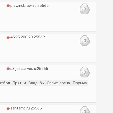
play.mcbrawl.ru:25565
0
45.93.200.20:25569
0
s3.joinserver.ru:25565
0
нтбол
Прятки
Свадьбы
Сплиф арена
Тюрьма
santamc.ru:25565
0