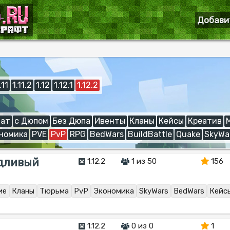
Добави
.11
1.11.2
1.12
1.12.1
1.12.2
ат
с Дюпом
Без Дюпа
Ивенты
Кланы
Кейсы
Креатив
номика
PVE
PvP
RPG
BedWars
BuildBattle
Quake
SkyWa
ведливый
1.12.2
1 из 50
156
ие
Кланы
Тюрьма
PvP
Экономика
SkyWars
BedWars
Кейс
1.12.2
0 из 0
1