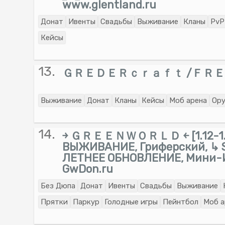
www.glentland.ru
Донат
Ивенты
Свадьбы
Выживание
Кланы
PvP
Кейсы
13.
ＧＲＥＤＥＲｃｒａｆｔ /ＦＲＥ
Выживание
Донат
Кланы
Кейсы
Моб арена
Ор
14.
￫ ＧＲＥＥＮＷＯＲＬＤ ￩ [1.12-1.
ВЫЖИВАНИЕ, Гриферский, ↳ S
ЛЕТНЕЕ ОБНОВЛЕНИЕ, Мини-Иг
GwDon.ru
Без Дюпа
Донат
Ивенты
Свадьбы
Выживание
Прятки
Паркур
Голодные игры
Пейнтбол
Моб а