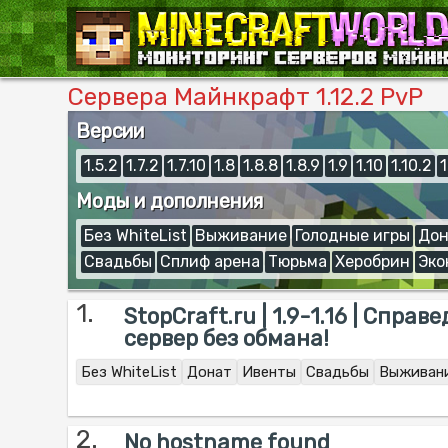
Сервера Майнкрафт 1.12.2 PvP
Версии
1.5.2
1.7.2
1.7.10
1.8
1.8.8
1.8.9
1.9
1.10
1.10.2
1
Моды и дополнения
Без WhiteList
Выживание
Голодные игры
Дон
Свадьбы
Сплиф арена
Тюрьма
Херобрин
Эко
1.
StopCraft.ru | 1.9-1.16 | Спра
сервер без обмана!
Без WhiteList
Донат
Ивенты
Свадьбы
Выживан
2.
No hostname found