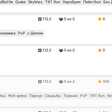
ldBattle
Quake
SkyWars
TNT Run
Херобрин
Пейнтбол
Без 
1.12.2
0 из 0
0
кономика
PvP
с Дюпом
1.12.2
0 из 0
0
1.12.2
0 из 2
355
йсы
Моб арена
Паркур
Свадьбы
Тюрьма
PvP
TNT Run
Be