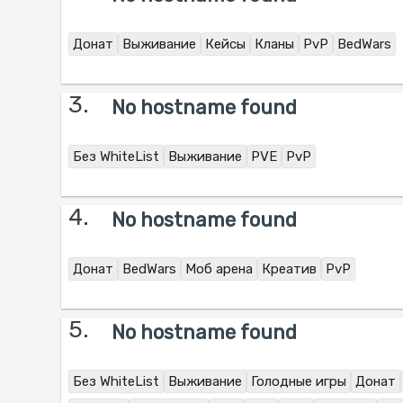
Донат
Выживание
Кейсы
Кланы
PvP
BedWars
3.
No hostname found
Без WhiteList
Выживание
PVE
PvP
4.
No hostname found
Донат
BedWars
Моб арена
Креатив
PvP
5.
No hostname found
Без WhiteList
Выживание
Голодные игры
Донат