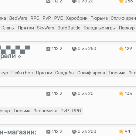
1.12.2
0 из 20
266
ика
BedWars
RPG
PvP
PVE
Херобрин
Тюрьма
Сплиф арен
Кланы
Прятки
SkyWars
BuildBattle
Голодные игры
Паркур
▄▀▄▀▄▀▄▀
1.12.2
0 из 250
129
рели ⬦
ркур
Пейнтбол
Прятки
Свадьбы
Сплиф арена
Тюрьма
Эк
1.12.2
0 из 20
103
ркур
Тюрьма
Экономика
PvP
RPG
-магазин:
1.12.2
0 из 200
94