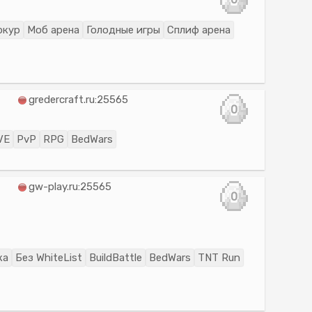
ркур
Моб арена
Голодные игры
Сплиф арена
gredercraft.ru:25565
0
VE
PvP
RPG
BedWars
gw-play.ru:25565
0
ка
Без WhiteList
BuildBattle
BedWars
TNT Run