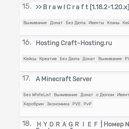
15.
>> B r a w l C r a f t [1.18.2-1.20.x
Выживание
Донат
Без Дюпа
Ивенты
Кланы
Ке
16.
Hosting Craft-Hosting.ru
Кейсы
Креатив
Без Дюпа
Донат
Выживание
P
17.
A Minecraft Server
Без WhiteList
Выживание
Донат
с Дюпом
Ивен
Херобрин
Экономика
PVE
PvP
18.
ＨＹＤＲＡＧＲＩＥＦ | Номер 