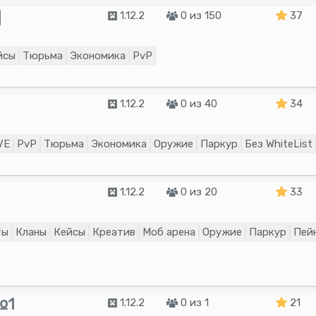
]
1.12.2
0 из 150
37
йсы
Тюрьма
Экономика
PvP
1.12.2
0 из 40
34
VE
PvP
Тюрьма
Экономика
Оружие
Паркур
Без WhiteList
1.12.2
0 из 20
33
ты
Кланы
Кейсы
Креатив
Моб арена
Оружие
Паркур
Пей
№1
1.12.2
0 из 1
21