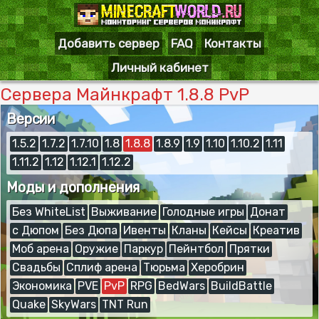
Добавить сервер
FAQ
Контакты
Личный кабинет
Сервера Майнкрафт 1.8.8 PvP
Версии
1.5.2
1.7.2
1.7.10
1.8
1.8.8
1.8.9
1.9
1.10
1.10.2
1.11
1.11.2
1.12
1.12.1
1.12.2
Моды и дополнения
Без WhiteList
Выживание
Голодные игры
Донат
с Дюпом
Без Дюпа
Ивенты
Кланы
Кейсы
Креатив
Моб арена
Оружие
Паркур
Пейнтбол
Прятки
Свадьбы
Сплиф арена
Тюрьма
Херобрин
Экономика
PVE
PvP
RPG
BedWars
BuildBattle
Quake
SkyWars
TNT Run