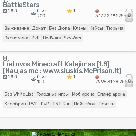
BattleStars
1.8.8
0 из
1
0
200
5.172.27.91:25565
Выживание
Донат
Без Дюпа
Кланы
Кейсы
Тюрьма
Экономика
PvP
BedWars
SkyWars
8.
Lietuvos Minecraft Kalejimas [1.8]
[Naujas mc : www.siuskis.McPrison.lt]
1.8.8
0 из
1
0
100
79.98.31.28:25565
Без WhiteList
Голодные игры
Моб арена
Сплиф арена
Херобрин
PVE
PvP
TNT Run
Пейнтбол
Прятки