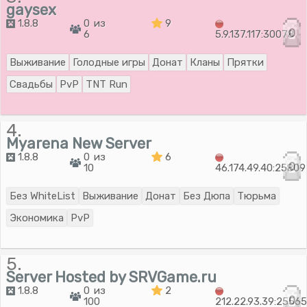
gaysex
1.8.8
0 из
9
0
6
5.9.137.117:30078
Выживание
Голодные игры
Донат
Кланы
Прятки
Свадьбы
PvP
TNT Run
4.
Myarena New Server
1.8.8
0 из
6
0
10
46.174.49.40:25809
Без WhiteList
Выживание
Донат
Без Дюпа
Тюрьма
Экономика
PvP
5.
Server Hosted by SRVGame.ru
1.8.8
0 из
2
0
100
212.22.93.39:2556