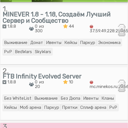
1.
MINEVER 1.8 - 1.18, Создаём Лучший
Сервер и Сообщество
1.8.8
0 из
44
0
300
37.59.49.228:2556
Выживание
Донат
Ивенты
Кейсы
Паркур
Экономика
PvP
BedWars
SkyWars
2.
FTB Infinity Evolved Server
1.8.8
0 из
10
0
20
mc.minekos.ru:255
Без WhiteList
Выживание
Без Дюпа
Ивенты
Кланы
Кейсы
Моб арена
Паркур
Прятки
Сплиф арена
PvP
3.