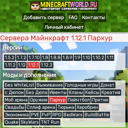
Добавить сервер
FAQ
Контакты
Личный кабинет
Сервера Майнкрафт 1.12.1 Паркур
Версии
1.5.2
1.7.2
1.7.10
1.8
1.8.8
1.8.9
1.9
1.10
1.10.2
1.11
1.11.2
1.12
1.12.1
1.12.2
Моды и дополнения
Без WhiteList
Выживание
Голодные игры
Донат
с Дюпом
Без Дюпа
Ивенты
Кланы
Кейсы
Креатив
Моб арена
Оружие
Паркур
Пейнтбол
Прятки
Свадьбы
Сплиф арена
Тюрьма
Херобрин
Экономика
PVE
PvP
RPG
BedWars
BuildBattle
Quake
SkyWars
TNT Run