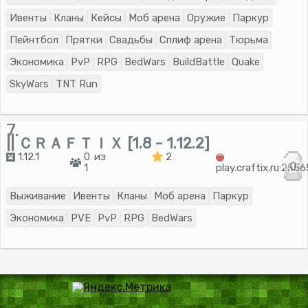
Ивенты
Кланы
Кейсы
Моб арена
Оружие
Паркур
Пейнтбол
Прятки
Свадьбы
Сплиф арена
Тюрьма
Экономика
PvP
RPG
BedWars
BuildBattle
Quake
SkyWars
TNT Run
7.
|| ＣＲＡＦＴＩＸ [1.8 - 1.12.2]
1.12.1
0 из
2
0
1
play.craftix.ru:2556
Выживание
Ивенты
Кланы
Моб арена
Паркур
Экономика
PVE
PvP
RPG
BedWars