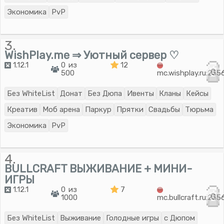
Экономика
PvP
3.
WishPlay.me ⇒ Уютный сервер ♡
1.12.1
0 из
12
0
500
mc.wishplay.ru:255
Без WhiteList
Донат
Без Дюпа
Ивенты
Кланы
Кейсы
Креатив
Моб арена
Паркур
Прятки
Свадьбы
Тюрьма
Экономика
PvP
4.
BULLCRAFT ВЫЖИВАНИЕ + МИНИ-
ИГРЫ
1.12.1
0 из
7
0
1000
mc.bullcraft.ru:255
Без WhiteList
Выживание
Голодные игры
с Дюпом