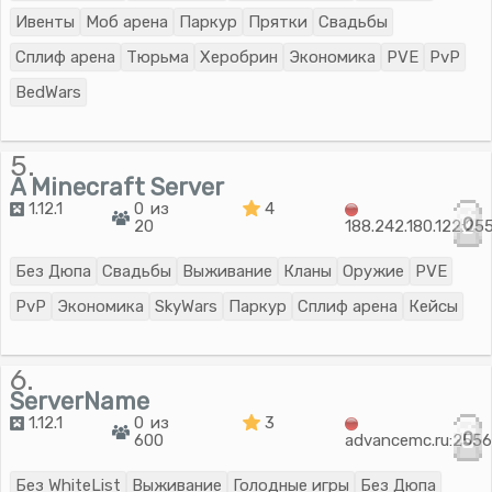
Ивенты
Моб арена
Паркур
Прятки
Свадьбы
Сплиф арена
Тюрьма
Херобрин
Экономика
PVE
PvP
BedWars
5.
A Minecraft Server
1.12.1
0 из
4
0
20
188.242.180.122:25
Без Дюпа
Свадьбы
Выживание
Кланы
Оружие
PVE
PvP
Экономика
SkyWars
Паркур
Сплиф арена
Кейсы
6.
ServerName
1.12.1
0 из
3
0
600
advancemc.ru:255
Без WhiteList
Выживание
Голодные игры
Без Дюпа