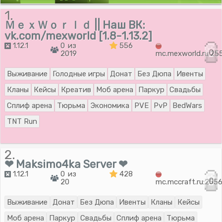
1.
ＭｅｘＷｏｒｌｄ || Наш ВК:
vk.com/mexworld [1.8-1.13.2]
1.12.1
0 из
556
0
2019
mc.mexworld.ru:25
Выживание
Голодные игры
Донат
Без Дюпа
Ивенты
Кланы
Кейсы
Креатив
Моб арена
Паркур
Свадьбы
Сплиф арена
Тюрьма
Экономика
PVE
PvP
BedWars
TNT Run
2.
❤ Maksimo4ka Server ❤
1.12.1
0 из
428
0
20
mc.mccraft.ru:255
Выживание
Донат
Без Дюпа
Ивенты
Кланы
Кейсы
Моб арена
Паркур
Свадьбы
Сплиф арена
Тюрьма