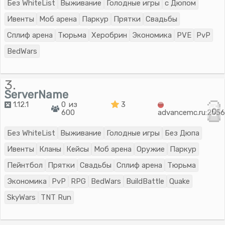
Без WhiteList
Выживание
Голодные игры
с Дюпом
Ивенты
Моб арена
Паркур
Прятки
Свадьбы
Сплиф арена
Тюрьма
Херобрин
Экономика
PVE
PvP
BedWars
3.
ServerName
1.12.1
0 из
3
0
600
advancemc.ru:255
Без WhiteList
Выживание
Голодные игры
Без Дюпа
Ивенты
Кланы
Кейсы
Моб арена
Оружие
Паркур
Пейнтбол
Прятки
Свадьбы
Сплиф арена
Тюрьма
Экономика
PvP
RPG
BedWars
BuildBattle
Quake
SkyWars
TNT Run