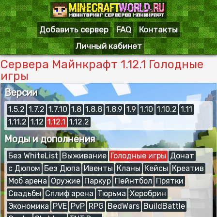
Добавить сервер
FAQ
Контакты
Личный кабинет
Сервера Майнкрафт 1.12.1 Голодные
игры
Версии
1.5.2
1.7.2
1.7.10
1.8
1.8.8
1.8.9
1.9
1.10
1.10.2
1.11
1.11.2
1.12
1.12.1
1.12.2
Моды и дополнения
Без WhiteList
Выживание
Голодные игры
Донат
с Дюпом
Без Дюпа
Ивенты
Кланы
Кейсы
Креатив
Моб арена
Оружие
Паркур
Пейнтбол
Прятки
Свадьбы
Сплиф арена
Тюрьма
Херобрин
Экономика
PVE
PvP
RPG
BedWars
BuildBattle