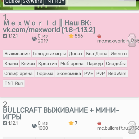
Quake
SkyWars
TNT Run
1.
ＭｅｘＷｏｒｌｄ || Наш ВК:
vk.com/mexworld [1.8-1.13.2]
1.12.1
0 из
556
0
2019
mc.mexworld.ru:25
Выживание
Голодные игры
Донат
Без Дюпа
Ивенты
Кланы
Кейсы
Креатив
Моб арена
Паркур
Свадьбы
Сплиф арена
Тюрьма
Экономика
PVE
PvP
BedWars
TNT Run
2.
BULLCRAFT ВЫЖИВАНИЕ + МИНИ-
ИГРЫ
1.12.1
0 из
7
0
1000
mc.bullcraft.ru:255