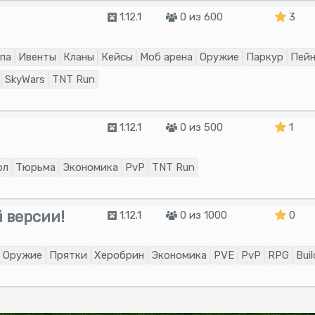
1.12.1
0 из 600
3
па
Ивенты
Кланы
Кейсы
Моб арена
Оружие
Паркур
Пей
SkyWars
TNT Run
1.12.1
0 из 500
1
ол
Тюрьма
Экономика
PvP
TNT Run
 версии!
1.12.1
0 из 1000
0
Оружие
Прятки
Херобрин
Экономика
PVE
PvP
RPG
Bui