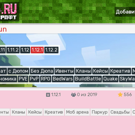
Добави
un
.11
1.11.2
1.12
1.12.1
1.12.2
ат
с Дюпом
Без Дюпа
Ивенты
Кланы
Кейсы
Креатив
номика
PVE
PvP
RPG
BedWars
BuildBattle
Quake
SkyWa
1.12.1
0 из 2019
556
енты
Кланы
Кейсы
Креатив
Моб арена
Паркур
Свадьбы