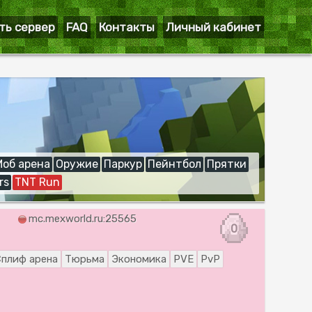
ть сервер
FAQ
Контакты
Личный кабинет
Моб арена
Оружие
Паркур
Пейнтбол
Прятки
rs
TNT Run
mc.mexworld.ru:25565
0
Сплиф арена
Тюрьма
Экономика
PVE
PvP