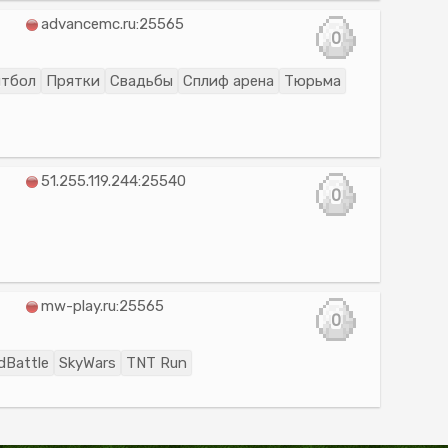
advancemc.ru:25565
0
нтбол
Прятки
Свадьбы
Сплиф арена
Тюрьма
51.255.119.244:25540
0
mw-play.ru:25565
0
ldBattle
SkyWars
TNT Run