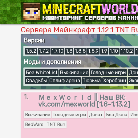
Сервера Майнкрафт 1.12.1 TNT R
Версии
1.5.2
1.7.2
1.7.10
1.8
1.8.8
1.8.9
1.9
1.10
1.10.2
1
Моды и дополнения
Без WhiteList
Выживание
Голодные игры
Дон
Свадьбы
Сплиф арена
Тюрьма
Херобрин
Эко
1.
ＭｅｘＷｏｒｌｄ || Наш ВК:
vk.com/mexworld [1.8-1.13.2]
Выживание
Голодные игры
Донат
Без Дюпа
Ив
BedWars
TNT Run