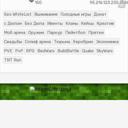
0
150
95.216.123.235:25
Без WhiteList
Выживание
Голодные игры
Донат
с Дюпом
Без Дюпа
Ивенты
Кланы
Кейсы
Креатив
Моб арена
Оружие
Паркур
Пейнтбол
Прятки
Свадьбы
Сплиф арена
Тюрьма
Херобрин
Экономика
PVE
PvP
RPG
BedWars
BuildBattle
Quake
SkyWars
TNT Run