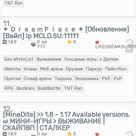
TNT Run
11.
✦ ＤｒｅａｍＰｌａｃｅ ✦ [Обновление]
[Вайп] Ip MCLD.SU:11111
1.8.9
0 из
4
0
777
LIFEDREAM.SU:1111
Без WhiteList
Выживание
Голодные игры
с Дюпом
Ивенты
Кланы
Моб арена
Оружие
Паркур
Пейнтбол
Прятки
Сплиф арена
Тюрьма
Экономика
PVE
PvP
RPG
BedWars
BuildBattle
TNT Run
12.
[MineDite] >> 1.8 - 1.17 Available versions.
➫ МИНИ-ИГРЫ > ВЫЖИВАНИЕ |
СКАЙПВП | СТАЛКЕР
1.8.9
0 из
3