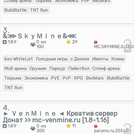
Сплиф арена
Тюрьма
Экономика
PvP
BedWars
BuildBattle
TNT Run
3.
&⋙ＳｋｙＭｉｎｅ&⋘
1.8.9
0 из
29
0
100
MC.SKYMINE.SU:25
Без WhiteList
Голодные игры
с Дюпом
Ивенты
Кланы
Моб арена
Оружие
Паркур
Пейнтбол
Сплиф арена
Тюрьма
Экономика
PVE
PvP
RPG
BedWars
BuildBattle
TNT Run
4.
► ＶｅｎＭｉｎｅ ◄ Креатив сервер
Донат >> mc-venmine.ru [1.8-1.16]
1.8.9
0 из
11
0
300
juicymc.ru:25565