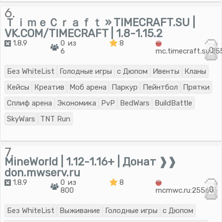
6.
ＴｉｍｅＣｒａｆｔ » TIMECRAFT.SU |
VK.COM/TIMECRAFT | 1.8-1.15.2
1.8.9
0 из
8
0
6
mc.timecraft.su:2
Без WhiteList
Голодные игры
с Дюпом
Ивенты
Кланы
Кейсы
Креатив
Моб арена
Паркур
Пейнтбол
Прятки
Сплиф арена
Экономика
PvP
BedWars
BuildBattle
SkyWars
TNT Run
7.
MineWorld | 1.12-1.16+ | Донат ❱❱
don.mwserv.ru
1.8.9
0 из
8
0
800
mcmwc.ru:25565
Без WhiteList
Выживание
Голодные игры
с Дюпом