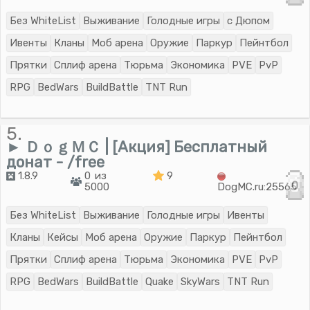
Без WhiteList
Выживание
Голодные игры
с Дюпом
Ивенты
Кланы
Моб арена
Оружие
Паркур
Пейнтбол
Прятки
Сплиф арена
Тюрьма
Экономика
PVE
PvP
RPG
BedWars
BuildBattle
TNT Run
5.
► ＤｏｇＭＣ | [Акция] Бесплатный
донат - /free
1.8.9
0 из
9
0
5000
DogMC.ru:25565
Без WhiteList
Выживание
Голодные игры
Ивенты
Кланы
Кейсы
Моб арена
Оружие
Паркур
Пейнтбол
Прятки
Сплиф арена
Тюрьма
Экономика
PVE
PvP
RPG
BedWars
BuildBattle
Quake
SkyWars
TNT Run