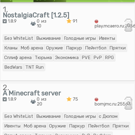
1.
NostalgiaCraft [1.2.5]
1.8.9
0 из
91
0
10
play.mcaero.ru:255
Без WhiteList
Выживание
Голодные игры
Ивенты
Кланы
Моб арена
Оружие
Паркур
Пейнтбол
Прятки
Сплиф арена
Тюрьма
Экономика
PVE
PvP
RPG
BedWars
TNT Run
2.
A Minecraft server
1.8.9
0 из
75
0
20
bomjmc.ru:25565
Без WhiteList
Выживание
Голодные игры
с Дюпом
Ивенты
Моб арена
Оружие
Паркур
Пейнтбол
Прятки