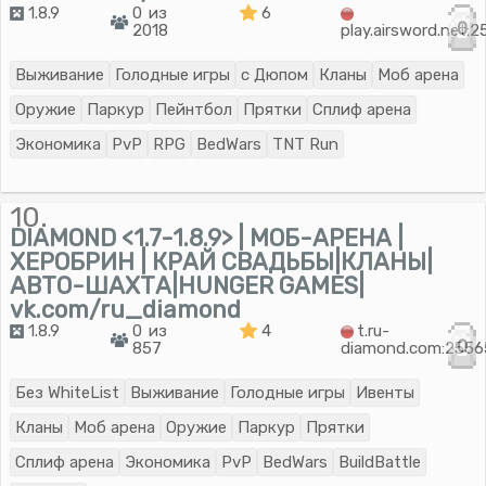
1.8.9
0 из
6
0
2018
play.airsword.net:
Выживание
Голодные игры
с Дюпом
Кланы
Моб арена
Оружие
Паркур
Пейнтбол
Прятки
Сплиф арена
Экономика
PvP
RPG
BedWars
TNT Run
10.
DIAMOND <1.7-1.8.9> | МОБ-АРЕНА |
ХЕРОБРИН | КРАЙ СВАДЬБЫ|КЛАНЫ|
АВТО-ШАХТА|HUNGER GAMES|
vk.com/ru_diamond
1.8.9
0 из
4
t.ru-
0
857
diamond.com:2556
Без WhiteList
Выживание
Голодные игры
Ивенты
Кланы
Моб арена
Оружие
Паркур
Прятки
Сплиф арена
Экономика
PvP
BedWars
BuildBattle