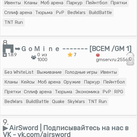
Ивенты
Кланы
Моб арена
Паркур
Пейнтбол
Прятки
Сплиф арена
Тюрьма
PvP
BedWars
BuildBattle
TNT Run
8.
▛▜ ➥ＧｏＭｉｎｅ ------- [BCEM /GM 1]
1.8.9
0 из
7
0
1000
gmserv.ru:25565
Без WhiteList
Выживание
Голодные игры
Ивенты
Кланы
Кейсы
Моб арена
Оружие
Паркур
Пейнтбол
Прятки
Сплиф арена
Тюрьма
Экономика
PvP
RPG
BedWars
BuildBattle
Quake
SkyWars
TNT Run
9.
▶ AirSword | Подписывайтесь на нас в
VK - vk.com/airsword