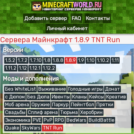
Добавить сервер
FAQ
Контакты
Личный кабинет
Сервера Майнкрафт 1.8.9 TNT Run
Версии
1.5.2
1.7.2
1.7.10
1.8
1.8.8
1.8.9
1.9
1.10
1.10.2
1.11
1.11.2
1.12
1.12.1
1.12.2
Моды и дополнения
Без WhiteList
Выживание
Голодные игры
Донат
с Дюпом
Без Дюпа
Ивенты
Кланы
Кейсы
Креатив
Моб арена
Оружие
Паркур
Пейнтбол
Прятки
Свадьбы
Сплиф арена
Тюрьма
Херобрин
Экономика
PVE
PvP
RPG
BedWars
BuildBattle
Quake
SkyWars
TNT Run