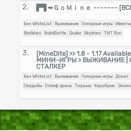
2.
▛▜ ➥ＧｏＭｉｎｅ ------- [BCE
Без WhiteList
Выживание
Голодные игры
Ивент
BedWars
BuildBattle
Quake
SkyWars
TNT Run
3.
[MineDite] >> 1.8 - 1.17 Availabl
МИНИ-ИГРЫ > ВЫЖИВАНИЕ | 
СТАЛКЕР
Без WhiteList
Выживание
Голодные игры
Донат
Свадьбы
Сплиф арена
Тюрьма
Херобрин
Эконо