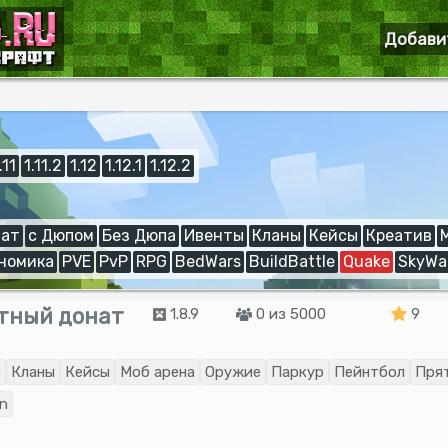
Добави
.11
1.11.2
1.12
1.12.1
1.12.2
ат
с Дюпом
Без Дюпа
Ивенты
Кланы
Кейсы
Креатив
номика
PVE
PvP
RPG
BedWars
BuildBattle
Quake
SkyWa
тный донат
1.8.9
0 из 5000
9
ы
Кланы
Кейсы
Моб арена
Оружие
Паркур
Пейнтбол
Пря
n