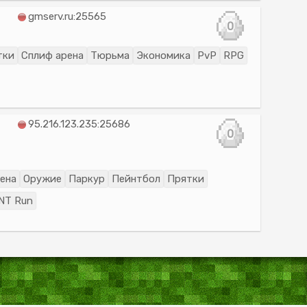
gmserv.ru:25565
0
тки
Сплиф арена
Тюрьма
Экономика
PvP
RPG
95.216.123.235:25686
0
ена
Оружие
Паркур
Пейнтбол
Прятки
NT Run