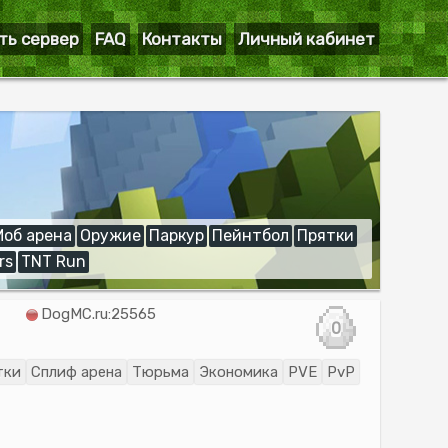
ть сервер
FAQ
Контакты
Личный кабинет
Моб арена
Оружие
Паркур
Пейнтбол
Прятки
rs
TNT Run
DogMC.ru:25565
0
тки
Сплиф арена
Тюрьма
Экономика
PVE
PvP