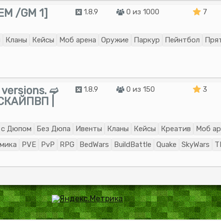
M /GM 1]
1.8.9
0 из 1000
7
ы
Кланы
Кейсы
Моб арена
Оружие
Паркур
Пейнтбол
Пря
e versions. ➫
1.8.9
0 из 150
3
СКАЙПВП |
с Дюпом
Без Дюпа
Ивенты
Кланы
Кейсы
Креатив
Моб ар
мика
PVE
PvP
RPG
BedWars
BuildBattle
Quake
SkyWars
T