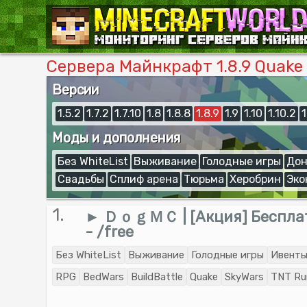
Сервера Майнкрафт 1.8.9 Quake
Версии
1.5.2
1.7.2
1.7.10
1.8
1.8.8
1.8.9
1.9
1.10
1.10.2
1
Моды и дополнения
Без WhiteList
Выживание
Голодные игры
Дон
Свадьбы
Сплиф арена
Тюрьма
Херобрин
Эко
1.
► ＤｏｇＭＣ | [Акция] Беспла
- /free
Без WhiteList
Выживание
Голодные игры
Ивент
RPG
BedWars
BuildBattle
Quake
SkyWars
TNT Ru