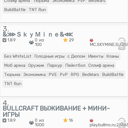
Сплиф арена
Тюрьма
Экономика
PvP
BedWars
BuildBattle
TNT Run
3.
&⋙ＳｋｙＭｉｎｅ&⋘
1.8.9
0 из
29
0
100
MC.SKYMINE.SU:25
Без WhiteList
Голодные игры
с Дюпом
Ивенты
Кланы
Моб арена
Оружие
Паркур
Пейнтбол
Сплиф арена
Тюрьма
Экономика
PVE
PvP
RPG
BedWars
BuildBattle
TNT Run
4.
BULLCRAFT ВЫЖИВАНИЕ + МИНИ-
ИГРЫ
1.8.9
0 из
16
0
1000
play.bullmc.ru:2556