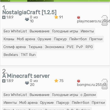
1.
NostalgiaCraft [1.2.5]
1.8.9
0 из
91
0
10
play.mcaero.ru:255
Без WhiteList
Выживание
Голодные игры
Ивенты
Кланы
Моб арена
Оружие
Паркур
Пейнтбол
Прятки
Сплиф арена
Тюрьма
Экономика
PVE
PvP
RPG
BedWars
TNT Run
2.
A Minecraft server
1.8.9
0 из
75
0
20
bomjmc.ru:25565
Без WhiteList
Выживание
Голодные игры
с Дюпом
Ивенты
Моб арена
Оружие
Паркур
Пейнтбол
Прятки