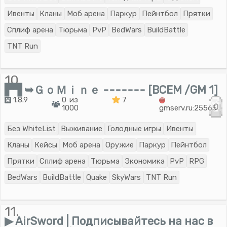
Ивенты
Кланы
Моб арена
Паркур
Пейнтбол
Прятки
Сплиф арена
Тюрьма
PvP
BedWars
BuildBattle
TNT Run
10.
▛▜ ➥ＧｏＭｉｎｅ ------- [BCEM /GM 1]
1.8.9
0 из
7
0
1000
gmserv.ru:25565
Без WhiteList
Выживание
Голодные игры
Ивенты
Кланы
Кейсы
Моб арена
Оружие
Паркур
Пейнтбол
Прятки
Сплиф арена
Тюрьма
Экономика
PvP
RPG
BedWars
BuildBattle
Quake
SkyWars
TNT Run
11.
▶ AirSword | Подписывайтесь на нас в