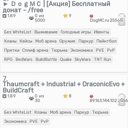
► ＤｏｇＭＣ | [Акция] Бесплатный
донат - /free
1.8.9
0 из
9
0
5000
DogMC.ru:25565
Без WhiteList
Выживание
Голодные игры
Ивенты
Кланы
Кейсы
Моб арена
Оружие
Паркур
Пейнтбол
Прятки
Сплиф арена
Тюрьма
Экономика
PVE
PvP
RPG
BedWars
BuildBattle
Quake
SkyWars
TNT Run
7.
Thaumcraft + Industrial + DraconicEvo +
BuildCraft
1.8.9
0 из
8
0
30
89.163.144.102:255
Без WhiteList
Кланы
Моб арена
Паркур
Тюрьма
Экономика
PVE
PvP