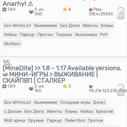
Anarhy! ⚠
1.8.9
0 из
4
Play-
0
500
DB.ru:25565
Без WhiteList
Выживание
Без Дюпа
Ивенты
Кланы
Кейсы
Паркур
Прятки
Тюрьма
Экономика
PvP
SkyWars
15.
[MineDite] >> 1.8 - 1.17 Available versions.
➫ МИНИ-ИГРЫ > ВЫЖИВАНИЕ |
СКАЙПВП | СТАЛКЕР
1.8.9
0 из
3
0
150
95.216.123.235:25
Без WhiteList
Выживание
Голодные игры
Донат
с Дюпом
Без Дюпа
Ивенты
Кланы
Кейсы
Креатив
Моб арена
Оружие
Паркур
Пейнтбол
Прятки