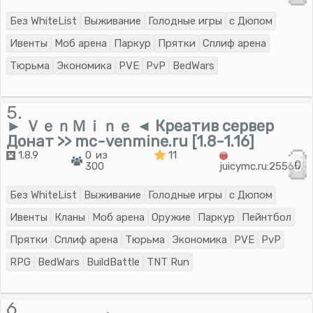
Без WhiteList
Выживание
Голодные игры
с Дюпом
Ивенты
Моб арена
Паркур
Прятки
Сплиф арена
Тюрьма
Экономика
PVE
PvP
BedWars
5.
► ＶｅｎＭｉｎｅ ◄ Креатив сервер
Донат >> mc-venmine.ru [1.8-1.16]
1.8.9
0 из
11
0
300
juicymc.ru:25565
Без WhiteList
Выживание
Голодные игры
с Дюпом
Ивенты
Кланы
Моб арена
Оружие
Паркур
Пейнтбол
Прятки
Сплиф арена
Тюрьма
Экономика
PVE
PvP
RPG
BedWars
BuildBattle
TNT Run
6.