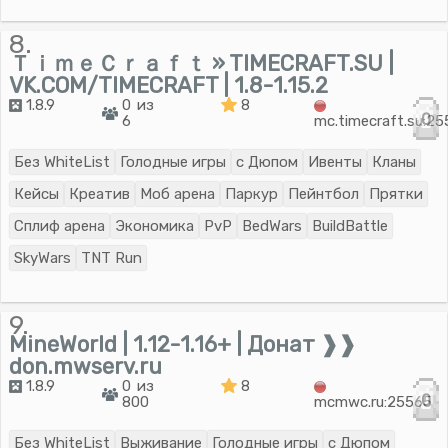
8.
ＴｉｍｅＣｒａｆｔ » TIMECRAFT.SU |
VK.COM/TIMECRAFT | 1.8-1.15.2
1.8.9
0 из
8
0
6
mc.timecraft.su:2
Без WhiteList
Голодные игры
с Дюпом
Ивенты
Кланы
Кейсы
Креатив
Моб арена
Паркур
Пейнтбол
Прятки
Сплиф арена
Экономика
PvP
BedWars
BuildBattle
SkyWars
TNT Run
9.
MineWorld | 1.12-1.16+ | Донат ❱❱
don.mwserv.ru
1.8.9
0 из
8
0
800
mcmwc.ru:25565
Без WhiteList
Выживание
Голодные игры
с Дюпом