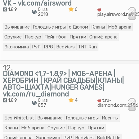
VK - vk.com/airsword
1.8.9
0 из
6
0
2018
play.airsword.net:
Выживание
Голодные игры
с Дюпом
Кланы
Моб арена
Оружие
Паркур
Пейнтбол
Прятки
Сплиф арена
Экономика
PvP
RPG
BedWars
TNT Run
12.
DIAMOND <1.7-1.8.9> | МОБ-АРЕНА |
ХЕРОБРИН | КРАЙ СВАДЬБЫ|КЛАНЫ|
АВТО-ШАХТА|HUNGER GAMES|
vk.com/ru_diamond
1.8.9
0 из
4
t.ru-
0
857
diamond.com:2556
Без WhiteList
Выживание
Голодные игры
Ивенты
Кланы
Моб арена
Оружие
Паркур
Прятки
Сплиф арена
Экономика
PvP
BedWars
BuildBattle