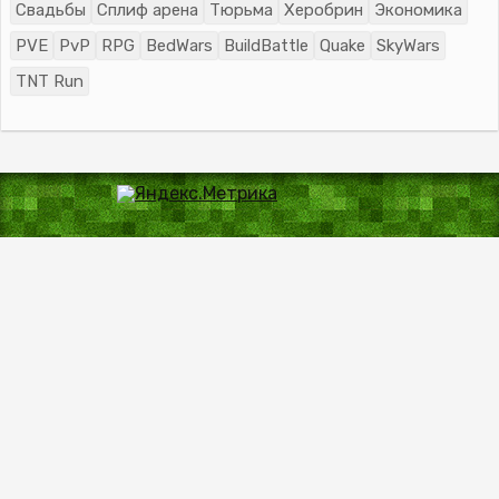
Свадьбы
Сплиф арена
Тюрьма
Херобрин
Экономика
PVE
PvP
RPG
BedWars
BuildBattle
Quake
SkyWars
TNT Run