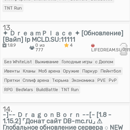
TNT Run
13.
✦ ＤｒｅａｍＰｌａｃｅ ✦ [Обновление]
[Вайп] Ip MCLD.SU:11111
1.8.9
0 из
4
0
777
LIFEDREAM.SU:1111
Без WhiteList
Выживание
Голодные игры
с Дюпом
Ивенты
Кланы
Моб арена
Оружие
Паркур
Пейнтбол
Прятки
Сплиф арена
Тюрьма
Экономика
PVE
PvP
RPG
BedWars
BuildBattle
TNT Run
14.
-]-- ＤｒａｇｏｎＢｏｒｎ --[- [1.8 -
1.15.2] ⌜Донат сайт DB-mc.ru⌟ ⚠
Глобальное обновление сервера ○ NEW