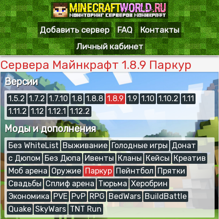
Добавить сервер
FAQ
Контакты
Личный кабинет
Сервера Майнкрафт 1.8.9 Паркур
Версии
1.5.2
1.7.2
1.7.10
1.8
1.8.8
1.8.9
1.9
1.10
1.10.2
1.11
1.11.2
1.12
1.12.1
1.12.2
Моды и дополнения
Без WhiteList
Выживание
Голодные игры
Донат
с Дюпом
Без Дюпа
Ивенты
Кланы
Кейсы
Креатив
Моб арена
Оружие
Паркур
Пейнтбол
Прятки
Свадьбы
Сплиф арена
Тюрьма
Херобрин
Экономика
PVE
PvP
RPG
BedWars
BuildBattle
Quake
SkyWars
TNT Run