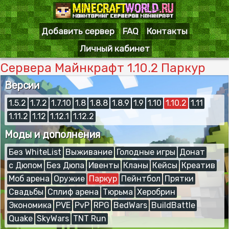
Добавить сервер
FAQ
Контакты
Личный кабинет
Сервера Майнкрафт 1.10.2 Паркур
Версии
1.5.2
1.7.2
1.7.10
1.8
1.8.8
1.8.9
1.9
1.10
1.10.2
1.11
1.11.2
1.12
1.12.1
1.12.2
Моды и дополнения
Без WhiteList
Выживание
Голодные игры
Донат
с Дюпом
Без Дюпа
Ивенты
Кланы
Кейсы
Креатив
Моб арена
Оружие
Паркур
Пейнтбол
Прятки
Свадьбы
Сплиф арена
Тюрьма
Херобрин
Экономика
PVE
PvP
RPG
BedWars
BuildBattle
Quake
SkyWars
TNT Run