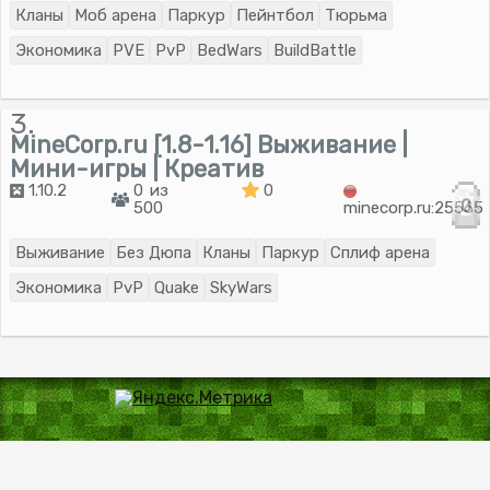
Кланы
Моб арена
Паркур
Пейнтбол
Тюрьма
Экономика
PVE
PvP
BedWars
BuildBattle
3.
MineCorp.ru [1.8-1.16] Выживание |
Мини-игры | Креатив
1.10.2
0 из
0
0
500
minecorp.ru:25565
Выживание
Без Дюпа
Кланы
Паркур
Сплиф арена
Экономика
PvP
Quake
SkyWars