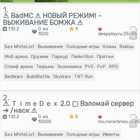
1.
⚠ BadMC ⚠ НОВЫЙ РЕЖИМ! -
ВЫЖИВАНИЕ БОМЖА ⚠
1.10.2
0 из
9
0
1500
deepplay.ru:25565
Без WhiteList
Выживание
Голодные игры
Кланы
Кейсы
Моб арена
Оружие
Паркур
Пейнтбол
Прятки
Сплиф арена
Тюрьма
Экономика
PVE
PvP
RPG
BedWars
BuildBattle
SkyWars
TNT Run
2.
⚠ ＴｉｍｅＤｅｘ 2.0 ▢ Взломай сервер
➜ /наск ⚠
1.10.2
0 из
5
0
10000
mc.minetimes.ru:2
Без WhiteList
Выживание
Голодные игры
Ивенты