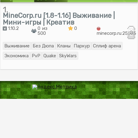
1.
MineCorp.ru [1.8-1.16] Выживание |
Мини-игры | Креатив
1.10.2
0 из
0
0
500
minecorp.ru:25565
Выживание
Без Дюпа
Кланы
Паркур
Сплиф арена
Экономика
PvP
Quake
SkyWars