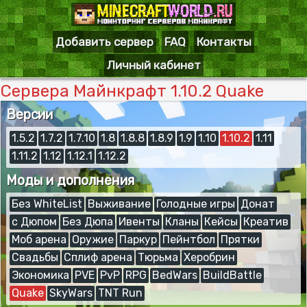
Добавить сервер
FAQ
Контакты
Личный кабинет
Сервера Майнкрафт 1.10.2 Quake
Версии
1.5.2
1.7.2
1.7.10
1.8
1.8.8
1.8.9
1.9
1.10
1.10.2
1.11
1.11.2
1.12
1.12.1
1.12.2
Моды и дополнения
Без WhiteList
Выживание
Голодные игры
Донат
с Дюпом
Без Дюпа
Ивенты
Кланы
Кейсы
Креатив
Моб арена
Оружие
Паркур
Пейнтбол
Прятки
Свадьбы
Сплиф арена
Тюрьма
Херобрин
Экономика
PVE
PvP
RPG
BedWars
BuildBattle
Quake
SkyWars
TNT Run