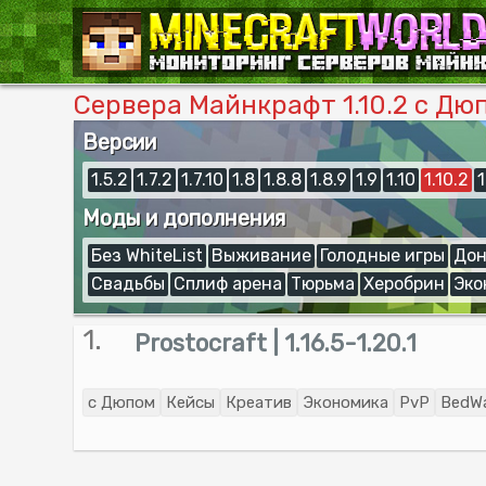
Сервера Майнкрафт 1.10.2 с Дю
Версии
1.5.2
1.7.2
1.7.10
1.8
1.8.8
1.8.9
1.9
1.10
1.10.2
1
Моды и дополнения
Без WhiteList
Выживание
Голодные игры
Дон
Свадьбы
Сплиф арена
Тюрьма
Херобрин
Эко
1.
Prostocraft | 1.16.5-1.20.1
с Дюпом
Кейсы
Креатив
Экономика
PvP
BedW