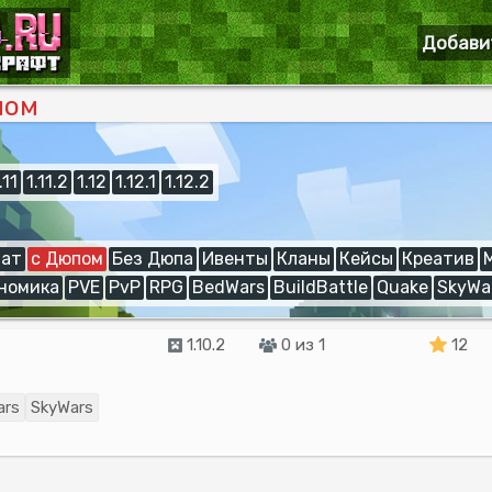
Добави
пом
.11
1.11.2
1.12
1.12.1
1.12.2
ат
с Дюпом
Без Дюпа
Ивенты
Кланы
Кейсы
Креатив
номика
PVE
PvP
RPG
BedWars
BuildBattle
Quake
SkyWa
1.10.2
0 из 1
12
ars
SkyWars