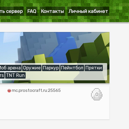
ть сервер
FAQ
Контакты
Личный кабинет
Моб арена
Оружие
Паркур
Пейнтбол
Прятки
rs
TNT Run
mc.prostocraft.ru:25565
0