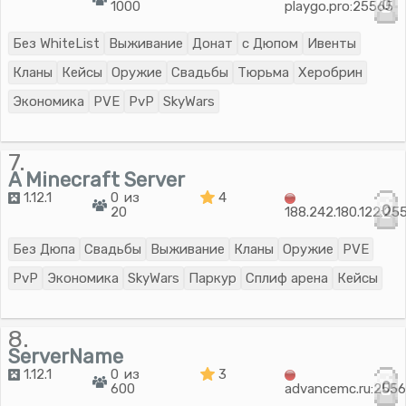
0
1000
playgo.pro:25565
Без WhiteList
Выживание
Донат
с Дюпом
Ивенты
Кланы
Кейсы
Оружие
Свадьбы
Тюрьма
Херобрин
Экономика
PVE
PvP
SkyWars
7.
A Minecraft Server
1.12.1
0 из
4
0
20
188.242.180.122:25
Без Дюпа
Свадьбы
Выживание
Кланы
Оружие
PVE
PvP
Экономика
SkyWars
Паркур
Сплиф арена
Кейсы
8.
ServerName
1.12.1
0 из
3
0
600
advancemc.ru:255