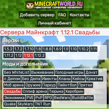
Добавить сервер
FAQ
Контакты
Личный кабинет
Сервера Майнкрафт 1.12.1 Свадьбы
Версии
1.5.2
1.7.2
1.7.10
1.8
1.8.8
1.8.9
1.9
1.10
1.10.2
1.11
1.11.2
1.12
1.12.1
1.12.2
Моды и дополнения
Без WhiteList
Выживание
Голодные игры
Донат
с Дюпом
Без Дюпа
Ивенты
Кланы
Кейсы
Креатив
Моб арена
Оружие
Паркур
Пейнтбол
Прятки
Свадьбы
Сплиф арена
Тюрьма
Херобрин
Экономика
PVE
PvP
RPG
BedWars
BuildBattle
Quake
SkyWars
TNT Run