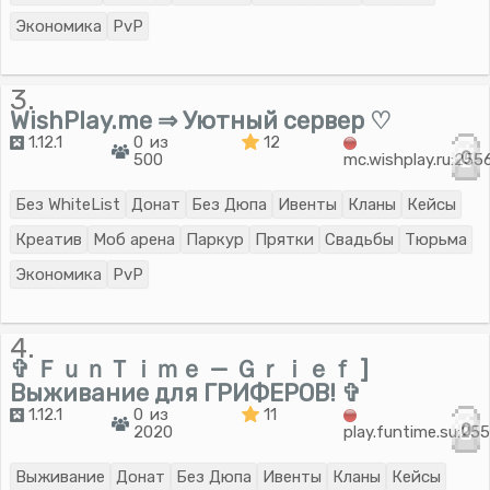
Экономика
PvP
3.
WishPlay.me ⇒ Уютный сервер ♡
1.12.1
0 из
12
0
500
mc.wishplay.ru:255
Без WhiteList
Донат
Без Дюпа
Ивенты
Кланы
Кейсы
Креатив
Моб арена
Паркур
Прятки
Свадьбы
Тюрьма
Экономика
PvP
4.
✞ ＦｕｎＴｉｍｅ — Ｇｒｉｅｆ ]
Выживание для ГРИФЕРОВ! ✞
1.12.1
0 из
11
0
2020
play.funtime.su:25
Выживание
Донат
Без Дюпа
Ивенты
Кланы
Кейсы