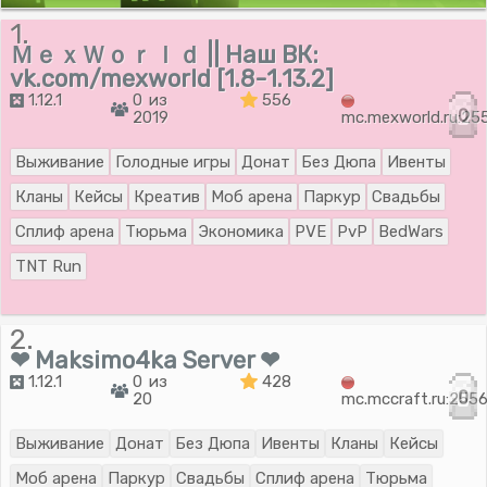
1.
ＭｅｘＷｏｒｌｄ || Наш ВК:
vk.com/mexworld [1.8-1.13.2]
1.12.1
0 из
556
0
2019
mc.mexworld.ru:25
Выживание
Голодные игры
Донат
Без Дюпа
Ивенты
Кланы
Кейсы
Креатив
Моб арена
Паркур
Свадьбы
Сплиф арена
Тюрьма
Экономика
PVE
PvP
BedWars
TNT Run
2.
❤ Maksimo4ka Server ❤
1.12.1
0 из
428
0
20
mc.mccraft.ru:255
Выживание
Донат
Без Дюпа
Ивенты
Кланы
Кейсы
Моб арена
Паркур
Свадьбы
Сплиф арена
Тюрьма