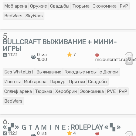
Моб арена
Оружие
Свадьбы
Тюрьма
Экономика
PvP
BedWars
SkyWars
5.
BULLCRAFT ВЫЖИВАНИЕ + МИНИ-
ИГРЫ
1.12.1
0 из
7
0
1000
mc.bullcraft.ru:255
Без WhiteList
Выживание
Голодные игры
с Дюпом
Ивенты
Моб арена
Паркур
Прятки
Свадьбы
Сплиф арена
Тюрьма
Херобрин
Экономика
PVE
PvP
BedWars
6.
« ▞ » ＧＴＡＭＩＮＥ: ROLEPLAY « ▚ »
1.12.1
0 из
4