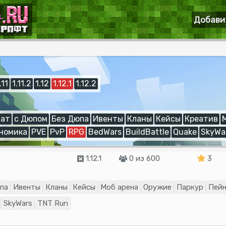
Добави
.11
1.11.2
1.12
1.12.1
1.12.2
ат
с Дюпом
Без Дюпа
Ивенты
Кланы
Кейсы
Креатив
номика
PVE
PvP
RPG
BedWars
BuildBattle
Quake
SkyWa
1.12.1
0 из 600
3
па
Ивенты
Кланы
Кейсы
Моб арена
Оружие
Паркур
Пей
SkyWars
TNT Run