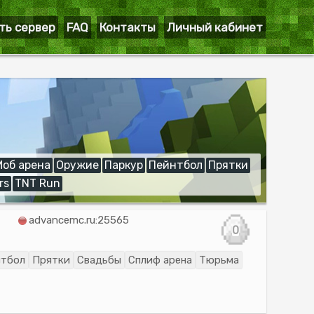
ть сервер
FAQ
Контакты
Личный кабинет
Моб арена
Оружие
Паркур
Пейнтбол
Прятки
rs
TNT Run
advancemc.ru:25565
0
нтбол
Прятки
Свадьбы
Сплиф арена
Тюрьма