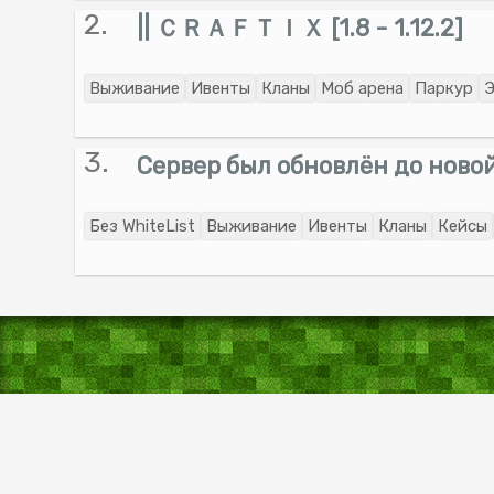
2.
|| ＣＲＡＦＴＩＸ [1.8 - 1.12.2]
Выживание
Ивенты
Кланы
Моб арена
Паркур
Э
3.
Сервер был обновлён до новой
Без WhiteList
Выживание
Ивенты
Кланы
Кейсы