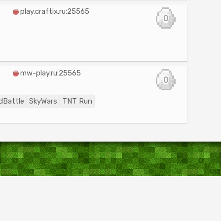
play.craftix.ru:25565
0
mw-play.ru:25565
0
ldBattle
SkyWars
TNT Run