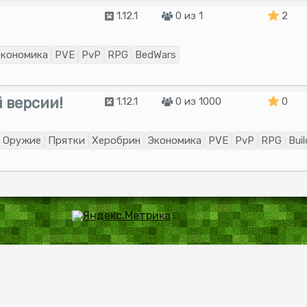
1.12.1
0 из 1
2
кономика
PVE
PvP
RPG
BedWars
 версии!
1.12.1
0 из 1000
0
Оружие
Прятки
Херобрин
Экономика
PVE
PvP
RPG
Bui