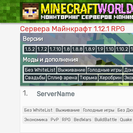
Сервера Майнкрафт 1.12.1 RPG
Версии
1.5.2
1.7.2
1.7.10
1.8
1.8.8
1.8.9
1.9
1.10
1.10.2
1
Моды и дополнения
Без WhiteList
Выживание
Голодные игры
Дон
Свадьбы
Сплиф арена
Тюрьма
Херобрин
Эко
1.
ServerName
Без WhiteList
Выживание
Голодные игры
Без Дю
Экономика
PvP
RPG
BedWars
BuildBattle
Quake