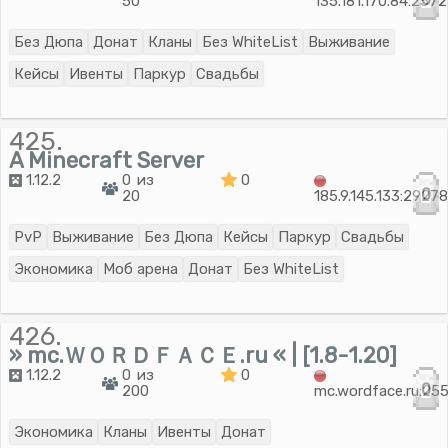
50
135.181.170.84:2572
Без Дюпа
Донат
Кланы
Без WhiteList
Выживание
Кейсы
Ивенты
Паркур
Свадьбы
425.
A Minecraft Server
1.12.2
0 из
0
0
20
185.9.145.133:2927
PvP
Выживание
Без Дюпа
Кейсы
Паркур
Свадьбы
Экономика
Моб арена
Донат
Без WhiteList
426.
» mc.ＷＯＲＤＦＡＣＥ.ru « | [1.8-1.20]
1.12.2
0 из
0
0
200
mc.wordface.ru:25
Экономика
Кланы
Ивенты
Донат