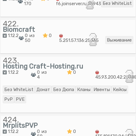
0
Без WhiteList
170
f6.joinserver.ru:25943
422.
Biomcraft
1.12.2
0 из
0
0
Выживание
50
5.251.57.136:25565
423.
Hosting Craft-Hosting.ru
1.12.2
0 из
0
0
4
45.93.200.42:2558
Без WhiteList
Донат
Без Дюпа
Кланы
Ивенты
Кейсы
PvP
PVE
424.
MrplitsPVP
1.12.2
0 из
0
0