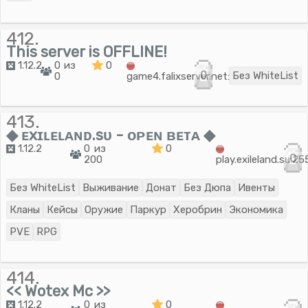
412.
This server is OFFLINE!
1.12.2
0 из
0
0
Без WhiteList
0
game4.falixserver.net:59354
413.
◆ ᴇxɪʟᴇʟᴀɴᴅ.sᴜ - ᴏᴘᴇɴ ʙᴇᴛᴀ ◆
1.12.2
0 из
0
0
200
play.exileland.su:2
Без WhiteList
Выживание
Донат
Без Дюпа
Ивенты
Кланы
Кейсы
Оружие
Паркур
Херобрин
Экономика
PVE
RPG
414.
<< Wotex Mc >>
1.12.2
0 из
0