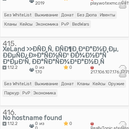
0
2019
play.wotexmc.ml:41
Без WhiteList
Выживание
Донат
Без Дюпа
Ивенты
Кланы
Кейсы
Экономика
PvP
BedWars
415.
XeLand >>ÐÑÐ¸Ñ, ÐÑÐ¶Ð¸Ð²Ð°Ð½Ð¸Ðµ,
ÐÐµÑÐ¿Ð»Ð°ÑÐ½ÑÐ¹ ÐÐ¾Ð½Ð°Ñ
ÐºÐµÐ¹Ñ, ÐÐ°ÑÐ°ÑÐ¾Ð²Ð°Ð½Ð¸Ñ
1.12.2
0 из
0
0
170
217.106.107.176:27
Без WhiteList
Выживание
Донат
Кланы
Кейсы
Оружие
Паркур
PvP
Экономика
416.
No hostname found
1.12.2
0 из
0
0
0
ReallyTopic.aterno