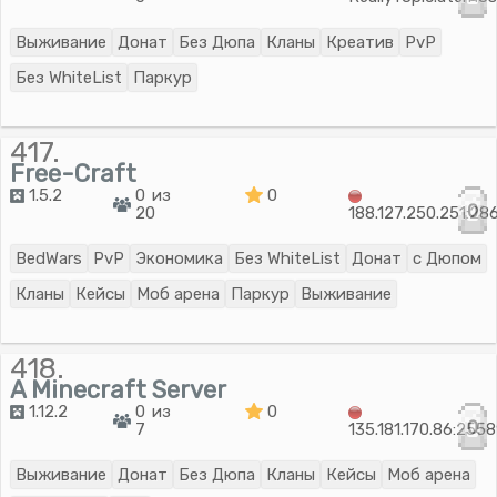
Выживание
Донат
Без Дюпа
Кланы
Креатив
PvP
Без WhiteList
Паркур
417.
Free-Craft
1.5.2
0 из
0
0
20
188.127.250.251:28
BedWars
PvP
Экономика
Без WhiteList
Донат
с Дюпом
Кланы
Кейсы
Моб арена
Паркур
Выживание
418.
A Minecraft Server
1.12.2
0 из
0
0
7
135.181.170.86:255
Выживание
Донат
Без Дюпа
Кланы
Кейсы
Моб арена