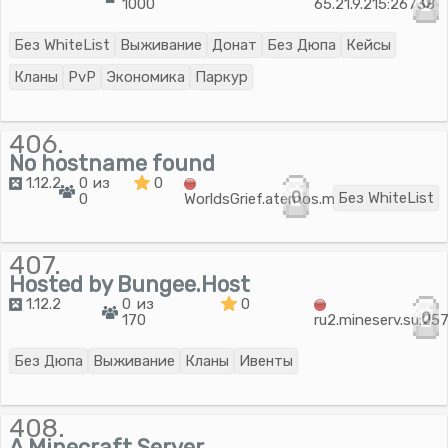
0
1000
65.21.9.215:26738
Без WhiteList
Выживание
Донат
Без Дюпа
Кейсы
Кланы
PvP
Экономика
Паркур
406.
No hostname found
1.12.2
0 из
0
0
Без WhiteList
0
WorldsGrief.aternos.me:30403
407.
Hosted by Bungee.Host
1.12.2
0 из
0
0
170
ru2.mineserv.su:25
Без Дюпа
Выживание
Кланы
Ивенты
408.
A Minecraft Server