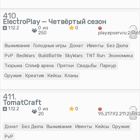
410.
ElectroPlay — Четвёртый сезон
1.12.2
0 из
0
0
250
play.epserv.ru:2556
Выживание
Голодные игры
Донат
Ивенты
Без Дюпа
PvP
BedWars
BuildBattle
SkyWars
TNT Run
Экономика
Тюрьма
Сплиф арена
Прятки
Свадьбы
Паркур
Оружие
Креатив
Кейсы
Кланы
411.
TomatCraft
1.12.2
0 из
0
0
20
95.217.92.211:2559
Донат
Без Дюпа
Выживание
Ивенты
Кейсы
Оружие
PvP