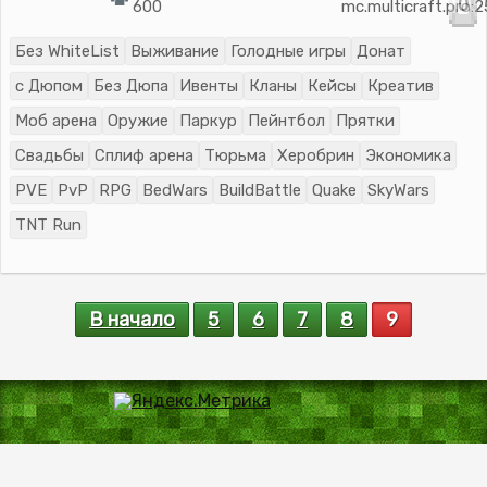
0
600
mc.multicraft.pro:
Без WhiteList
Выживание
Голодные игры
Донат
с Дюпом
Без Дюпа
Ивенты
Кланы
Кейсы
Креатив
Моб арена
Оружие
Паркур
Пейнтбол
Прятки
Свадьбы
Сплиф арена
Тюрьма
Херобрин
Экономика
PVE
PvP
RPG
BedWars
BuildBattle
Quake
SkyWars
TNT Run
В начало
5
6
7
8
9