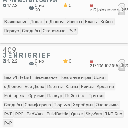
1.12.2
0 из
0
0
20
z13.joinserver.ru:2
Выживание
Донат
с Дюпом
Ивенты
Кланы
Кейсы
Паркур
Свадьбы
Экономика
PvP
409.
J E N R I G R I E F
1.12.2
0 из
0
0
1
217.106.107.155:28
Без WhiteList
Выживание
Голодные игры
Донат
с Дюпом
Без Дюпа
Ивенты
Кланы
Кейсы
Креатив
Моб арена
Оружие
Паркур
Пейнтбол
Прятки
Свадьбы
Сплиф арена
Тюрьма
Херобрин
Экономика
PVE
RPG
BedWars
BuildBattle
Quake
SkyWars
TNT Run
PvP