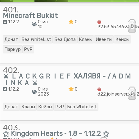
401.
Minecraft Bukkit
1.12.2
0 из
0
0
10
92.53.65.136:3000
Донат
Без WhiteList
Без Дюпа
Кланы
Ивенты
Кейсы
Паркур
PvP
402.
⚔ ＬＡＣＫＧＲＩＥＦ ХАЛЯВЯ - /ＡＤＭ
ＩＮＫＡ ⚔
1.12.2
0 из
0
0
2023
d22.joinserver.xyz
Донат
Кланы
Кейсы
PvP
Без WhiteList
403.
⚝ Kingdom Hearts ▪ 1.8 - 1.12.2 ⚝