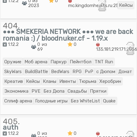
1.12.2
0 из
0
0
Кейсы
2023
mc.kingdomhearts.ru:25565
404.
●●● SMEKERIA NETWORK ●●● we are back
romania :) / bloodnuker.cf - 1.19.x
1.12.2
0 из
0
0
69
135.181.219.171:255
Оружие
Моб арена
Паркур
Пейнтбол
TNT Run
SkyWars
BuildBattle
BedWars
RPG
PvP
с Дюпом
Донат
Креатив
Кейсы
Кланы
Ивенты
Тюрьма
Херобрин
Экономика
PVE
Без Дюпа
Свадьбы
Прятки
Сплиф арена
Голодные игры
Без WhiteList
Quake
405.
auth
1.12.2
0 из
0