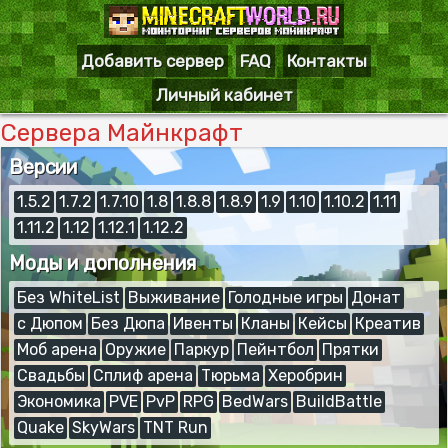
Добавить сервер
FAQ
Контакты
Личный кабинет
Сервера Майнкрафт
Версии
1.5.2
1.7.2
1.7.10
1.8
1.8.8
1.8.9
1.9
1.10
1.10.2
1.11
1.11.2
1.12
1.12.1
1.12.2
Моды и дополнения
Без WhiteList
Выживание
Голодные игры
Донат
с Дюпом
Без Дюпа
Ивенты
Кланы
Кейсы
Креатив
Моб арена
Оружие
Паркур
Пейнтбол
Прятки
Свадьбы
Сплиф арена
Тюрьма
Херобрин
Экономика
PVE
PvP
RPG
BedWars
BuildBattle
Quake
SkyWars
TNT Run