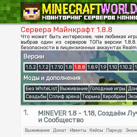
Сервера Майнкрафт 1.8.8
Что может быть интереснее, чем любимая игр
выбрав один из серверов ТОПа версии 1.8.8
безопасности в лицензионных аккаунтах Realms
Версии
1.5.2
1.7.2
1.7.10
1.8
1.8.8
1.8.9
1.9
1.10
1.10.2
1
Моды и дополнения
Без WhiteList
Выживание
Голодные игры
Дон
Свадьбы
Сплиф арена
Тюрьма
Херобрин
Эко
1.
MINEVER 1.8 - 1.18, Создаём 
и Сообщество
Выживание
Донат
Ивенты
Кейсы
Паркур
Экон