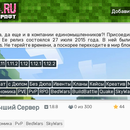
Добави
а, да еще и в компании единомышленников?! Присоеди
. Ее релиз состоялся 27 июля 2015 года. В ней бы
. Не теряйте времени, а поскорее переходите в мир бло
.11
1.11.2
1.12
1.12.1
1.12.2
ат
с Дюпом
Без Дюпа
Ивенты
Кланы
Кейсы
Креатив
номика
PVE
PvP
RPG
BedWars
BuildBattle
Quake
SkyWa
Лучший Сервер
1.8.8
0 из 300
44
омика
PvP
BedWars
SkyWars