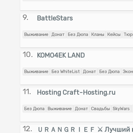
9.
BattleStars
Выживание
Донат
Без Дюпа
Кланы
Кейсы
Тюр
10.
KOMO4EK LAND
Выживание
Без WhiteList
Донат
Без Дюпа
Эко
11.
Hosting Craft-Hosting.ru
Без Дюпа
Выживание
Донат
Свадьбы
SkyWars
12.
ＵＲＡＮＧＲＩＥＦ ⚔ Лучший г