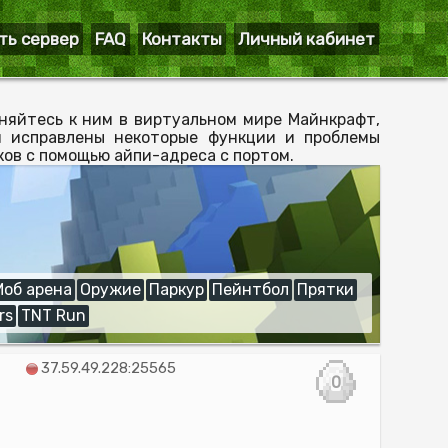
ть сервер
FAQ
Контакты
Личный кабинет
няйтесь к ним в виртуальном мире Майнкрафт,
ли исправлены некоторые функции и проблемы
ков с помощью айпи-адреса с портом.
Моб арена
Оружие
Паркур
Пейнтбол
Прятки
rs
TNT Run
37.59.49.228:25565
0