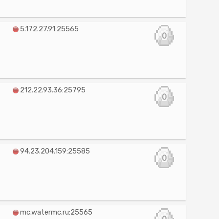
5.172.27.91:25565
0
212.22.93.36:25795
0
94.23.204.159:25585
0
mc.watermc.ru:25565