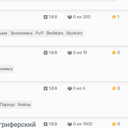
1.8.8
0 из 200
1
ьма
Экономика
PvP
BedWars
SkyWars
1.8.8
0 из 10
0
номика
1.8.8
0 из 6
0
Паркур
Кейсы
риферский
1.8.8
0 из 1000
0