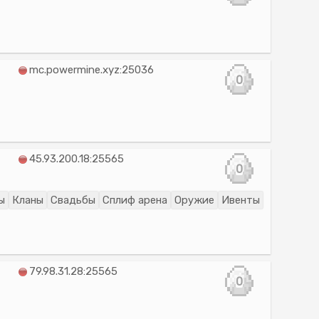
mc.powermine.xyz:25036
0
45.93.200.18:25565
0
ы
Кланы
Свадьбы
Сплиф арена
Оружие
Ивенты
79.98.31.28:25565
0