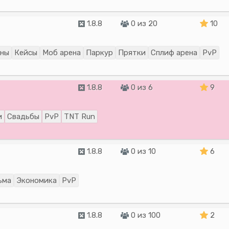
1.8.8
0 из 20
10
аны
Кейсы
Моб арена
Паркур
Прятки
Сплиф арена
PvP
1.8.8
0 из 6
9
и
Свадьбы
PvP
TNT Run
1.8.8
0 из 10
6
ьма
Экономика
PvP
1.8.8
0 из 100
2