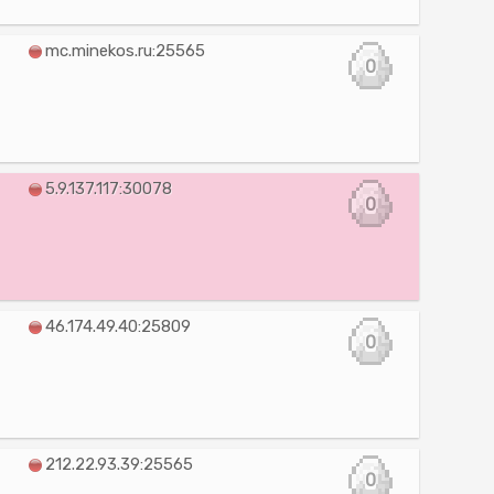
mc.minekos.ru:25565
0
5.9.137.117:30078
0
46.174.49.40:25809
0
212.22.93.39:25565
0