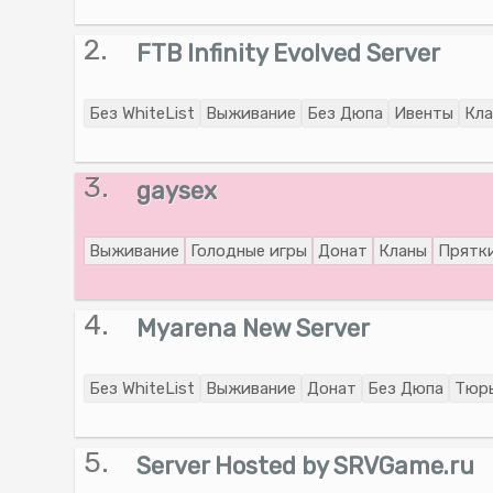
2.
FTB Infinity Evolved Server
Без WhiteList
Выживание
Без Дюпа
Ивенты
Кл
3.
gaysex
Выживание
Голодные игры
Донат
Кланы
Прятк
4.
Myarena New Server
Без WhiteList
Выживание
Донат
Без Дюпа
Тюр
5.
Server Hosted by SRVGame.ru