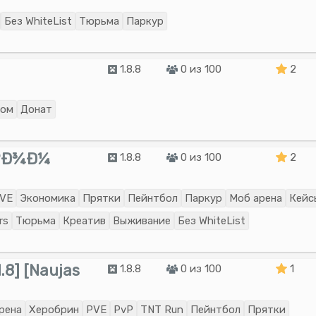
Без WhiteList
Тюрьма
Паркур
1.8.8
0 из 100
2
пом
Донат
¾ÐºÐ¾Ð¼
1.8.8
0 из 100
2
VE
Экономика
Прятки
Пейнтбол
Паркур
Моб арена
Кейс
rs
Тюрьма
Креатив
Выживание
Без WhiteList
.8] [Naujas
1.8.8
0 из 100
1
рена
Херобрин
PVE
PvP
TNT Run
Пейнтбол
Прятки