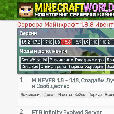
Сервера Майнкрафт 1.8.8 Ивен
Версии
1.5.2
1.7.2
1.7.10
1.8
1.8.8
1.8.9
1.9
1.10
1.10.2
1
Моды и дополнения
Без WhiteList
Выживание
Голодные игры
Дон
Свадьбы
Сплиф арена
Тюрьма
Херобрин
Эко
1.
MINEVER 1.8 - 1.18, Создаём 
и Сообщество
Выживание
Донат
Ивенты
Кейсы
Паркур
Экон
2.
FTB Infinity Evolved Server