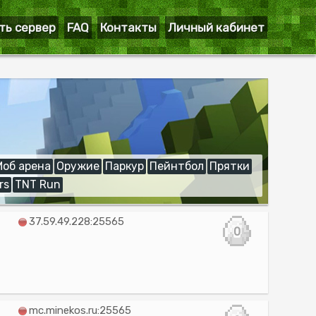
ть сервер
FAQ
Контакты
Личный кабинет
Моб арена
Оружие
Паркур
Пейнтбол
Прятки
rs
TNT Run
37.59.49.228:25565
0
mc.minekos.ru:25565