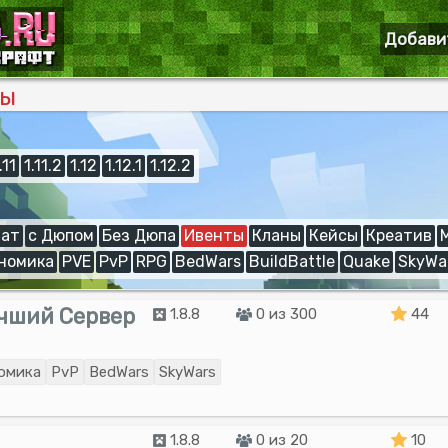
Добави
ты
.11
1.11.2
1.12
1.12.1
1.12.2
ат
с Дюпом
Без Дюпа
Ивенты
Кланы
Кейсы
Креатив
номика
PVE
PvP
RPG
BedWars
BuildBattle
Quake
SkyWa
Лучший Сервер
1.8.8
0 из 300
44
омика
PvP
BedWars
SkyWars
1.8.8
0 из 20
10