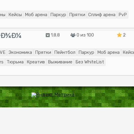
аны
Кейсы
Моб арена
Паркур
Прятки
Сплиф арена
PvP
¾ÐºÐ¾Ð¼
1.8.8
0 из 100
2
VE
Экономика
Прятки
Пейнтбол
Паркур
Моб арена
Кейс
rs
Тюрьма
Креатив
Выживание
Без WhiteList