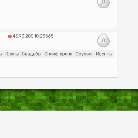
0
45.93.200.18:25565
0
ы
Кланы
Свадьбы
Сплиф арена
Оружие
Ивенты