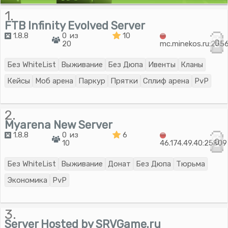
1.
FTB Infinity Evolved Server
1.8.8
0 из
10
0
20
mc.minekos.ru:255
Без WhiteList
Выживание
Без Дюпа
Ивенты
Кланы
Кейсы
Моб арена
Паркур
Прятки
Сплиф арена
PvP
2.
Myarena New Server
1.8.8
0 из
6
0
10
46.174.49.40:25809
Без WhiteList
Выживание
Донат
Без Дюпа
Тюрьма
Экономика
PvP
3.
Server Hosted by SRVGame.ru