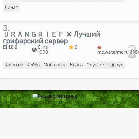
Донат
3.
ＵＲＡＮＧＲＩＥＦ ⚔ Лучший
гриферский сервер
1.8.8
0 из
0
0
1000
mc.watermc.ru:255
Креатив
Кейсы
Моб арена
Кланы
Оружие
Паркур