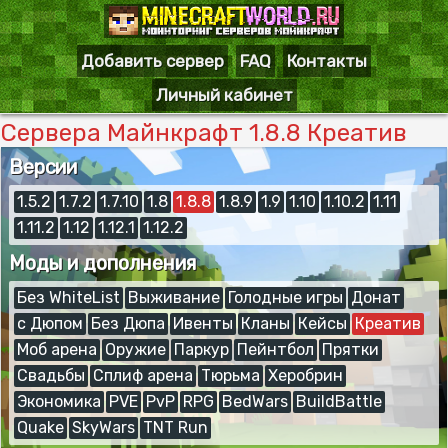
Добавить сервер
FAQ
Контакты
Личный кабинет
Сервера Майнкрафт 1.8.8 Креатив
Версии
1.5.2
1.7.2
1.7.10
1.8
1.8.8
1.8.9
1.9
1.10
1.10.2
1.11
1.11.2
1.12
1.12.1
1.12.2
Моды и дополнения
Без WhiteList
Выживание
Голодные игры
Донат
с Дюпом
Без Дюпа
Ивенты
Кланы
Кейсы
Креатив
Моб арена
Оружие
Паркур
Пейнтбол
Прятки
Свадьбы
Сплиф арена
Тюрьма
Херобрин
Экономика
PVE
PvP
RPG
BedWars
BuildBattle
Quake
SkyWars
TNT Run