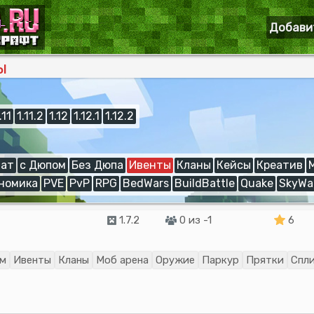
Добави
ы
.11
1.11.2
1.12
1.12.1
1.12.2
ат
с Дюпом
Без Дюпа
Ивенты
Кланы
Кейсы
Креатив
номика
PVE
PvP
RPG
BedWars
BuildBattle
Quake
SkyWa
1.7.2
0 из -1
6
ом
Ивенты
Кланы
Моб арена
Оружие
Паркур
Прятки
Спл