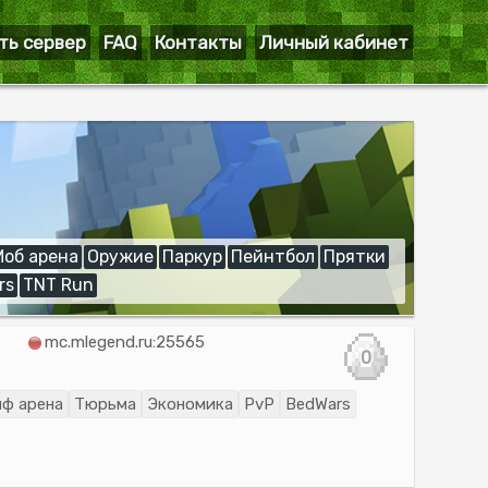
ть сервер
FAQ
Контакты
Личный кабинет
Моб арена
Оружие
Паркур
Пейнтбол
Прятки
rs
TNT Run
mc.mlegend.ru:25565
0
иф арена
Тюрьма
Экономика
PvP
BedWars