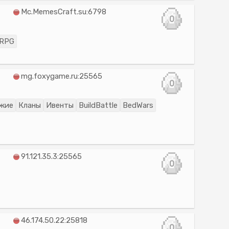
Mc.MemesCraft.su:6798
0
RPG
mg.foxygame.ru:25565
0
жие
Кланы
Ивенты
BuildBattle
BedWars
91.121.35.3:25565
0
46.174.50.22:25818
0