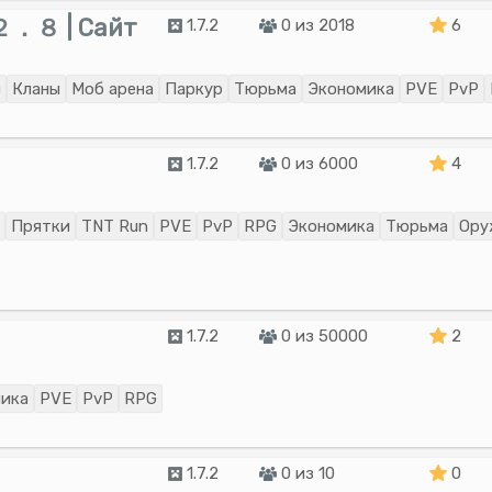
 | Сайт
1.7.2
0 из 2018
6
ы
Кланы
Моб арена
Паркур
Тюрьма
Экономика
PVE
PvP
1.7.2
0 из 6000
4
Прятки
TNT Run
PVE
PvP
RPG
Экономика
Тюрьма
Ору
1.7.2
0 из 50000
2
ика
PVE
PvP
RPG
1.7.2
0 из 10
0