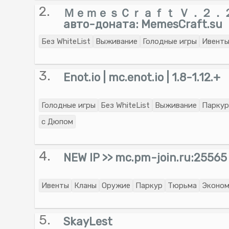
2.
ＭｅｍｅｓＣｒａｆｔ Ｖ．２．２．８
авто-доната: MemesCraft.su
Без WhiteList
Выживание
Голодные игры
Ивент
3.
Enot.io | mc.enot.io | 1.8-1.12.+
Голодные игры
Без WhiteList
Выживание
Паркур
с Дюпом
4.
NEW IP >> mc.pm-join.ru:25565
Ивенты
Кланы
Оружие
Паркур
Тюрьма
Эконом
5.
SkayLest