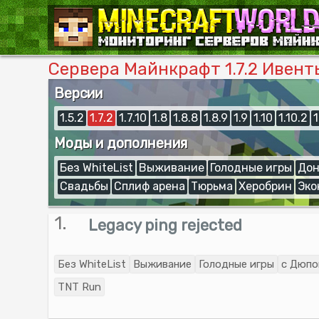
Сервера Майнкрафт 1.7.2 Ивент
Версии
1.5.2
1.7.2
1.7.10
1.8
1.8.8
1.8.9
1.9
1.10
1.10.2
1
Моды и дополнения
Без WhiteList
Выживание
Голодные игры
Дон
Свадьбы
Сплиф арена
Тюрьма
Херобрин
Эко
1.
Legacy ping rejected
Без WhiteList
Выживание
Голодные игры
с Дюп
TNT Run