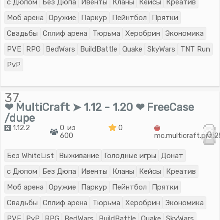
с Дюпом
Без Дюпа
Ивенты
Кланы
Кейсы
Креатив
Моб арена
Оружие
Паркур
Пейнтбол
Прятки
Свадьбы
Сплиф арена
Тюрьма
Херобрин
Экономика
PVE
RPG
BedWars
BuildBattle
Quake
SkyWars
TNT Run
PvP
37.
❤ MultiCraft ➤ 1.12 - 1.20 ❤ FreeСase
/dupe
1.12.2
0 из
0
0
600
mc.multicraft.pro:
Без WhiteList
Выживание
Голодные игры
Донат
с Дюпом
Без Дюпа
Ивенты
Кланы
Кейсы
Креатив
Моб арена
Оружие
Паркур
Пейнтбол
Прятки
Свадьбы
Сплиф арена
Тюрьма
Херобрин
Экономика
PVE
PvP
RPG
BedWars
BuildBattle
Quake
SkyWars