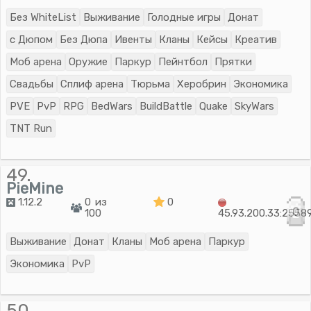
Без WhiteList
Выживание
Голодные игры
Донат
с Дюпом
Без Дюпа
Ивенты
Кланы
Кейсы
Креатив
Моб арена
Оружие
Паркур
Пейнтбол
Прятки
Свадьбы
Сплиф арена
Тюрьма
Херобрин
Экономика
PVE
PvP
RPG
BedWars
BuildBattle
Quake
SkyWars
TNT Run
49.
PieMine
1.12.2
0 из
0
0
100
45.93.200.33:2558
Выживание
Донат
Кланы
Моб арена
Паркур
Экономика
PvP
50.