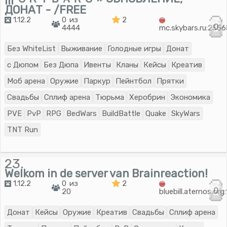
ДОНАТ - /FREE
1.12.2
0 из
2
0
4444
mc.skybars.ru:2556
Без WhiteList
Выживание
Голодные игры
Донат
с Дюпом
Без Дюпа
Ивенты
Кланы
Кейсы
Креатив
Моб арена
Оружие
Паркур
Пейнтбол
Прятки
Свадьбы
Сплиф арена
Тюрьма
Херобрин
Экономика
PVE
PvP
RPG
BedWars
BuildBattle
Quake
SkyWars
TNT Run
23.
Welkom in de server van Brainreaction!
1.12.2
0 из
2
0
20
bluebill.aternos.or
Донат
Кейсы
Оружие
Креатив
Свадьбы
Сплиф арена