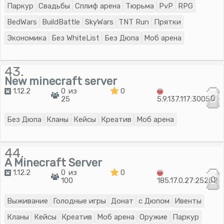
Паркур
Свадьбы
Сплиф арена
Тюрьма
PvP
RPG
BedWars
BuildBattle
SkyWars
TNT Run
Прятки
Экономика
Без WhiteList
Без Дюпа
Моб арена
43.
New minecraft server
1.12.2
0 из
0
0
25
5.9.137.117:30050
Без Дюпа
Кланы
Кейсы
Креатив
Моб арена
44.
A Minecraft Server
1.12.2
0 из
0
0
100
185.17.0.27:25252
Выживание
Голодные игры
Донат
с Дюпом
Ивенты
Кланы
Кейсы
Креатив
Моб арена
Оружие
Паркур