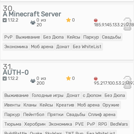
30.
A Minecraft Server
1.12.2
0 из
0
0
20
185.9.145.133:2927
PvP
Выживание
Без Дюпа
Кейсы
Паркур
Свадьбы
Экономика
Моб арена
Донат
Без WhiteList
31.
AUTH-0
1.12.2
0 из
0
0
200
95.217.100.53:2589
Выживание
Голодные игры
Донат
с Дюпом
Без Дюпа
Ивенты
Кланы
Кейсы
Креатив
Моб арена
Оружие
Паркур
Пейнтбол
Прятки
Свадьбы
Сплиф арена
Тюрьма
Херобрин
Экономика
PVE
PvP
RPG
BedWars
BuildBattle
Quake
SkyWars
TNT Run
Без WhiteList