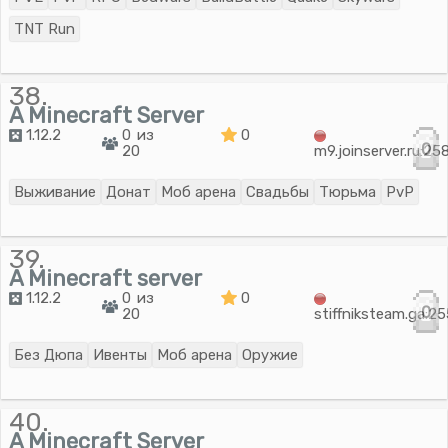
TNT Run
38.
A Minecraft Server
1.12.2
0 из
0
0
20
m9.joinserver.ru:25
Выживание
Донат
Моб арена
Свадьбы
Тюрьма
PvP
39.
A Minecraft server
1.12.2
0 из
0
0
20
stiffniksteam.ga:2
Без Дюпа
Ивенты
Моб арена
Оружие
40.
A Minecraft Server