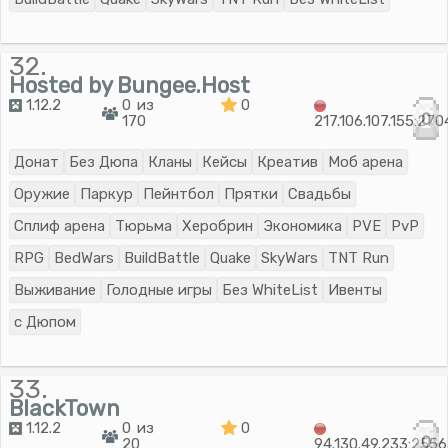
32.
Hosted by Bungee.Host
1.12.2
0 из
0
0
170
217.106.107.155:27
Донат
Без Дюпа
Кланы
Кейсы
Креатив
Моб арена
Оружие
Паркур
Пейнтбол
Прятки
Свадьбы
Сплиф арена
Тюрьма
Херобрин
Экономика
PVE
PvP
RPG
BedWars
BuildBattle
Quake
SkyWars
TNT Run
Выживание
Голодные игры
Без WhiteList
Ивенты
с Дюпом
33.
BlackTown
1.12.2
0 из
0
0
20
94.130.49.233:255