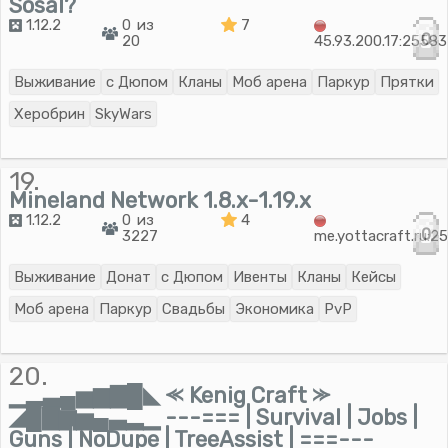
Sosal?
1.12.2
0 из
7
0
20
45.93.200.17:25583
Выживание
с Дюпом
Кланы
Моб арена
Паркур
Прятки
Херобрин
SkyWars
19.
Mineland Network 1.8.x-1.19.x
1.12.2
0 из
4
0
3227
me.yottacraft.ru:2
Выживание
Донат
с Дюпом
Ивенты
Кланы
Кейсы
Моб арена
Паркур
Свадьбы
Экономика
PvP
20.
▁▂▃▄▅▆▇█◣ ⪻ Kenig Craft ⪼
◢█▇▆▅▄▃▂▁ ---=== | Survival | Jobs |
Guns | NoDupe | TreeAssist | ===---