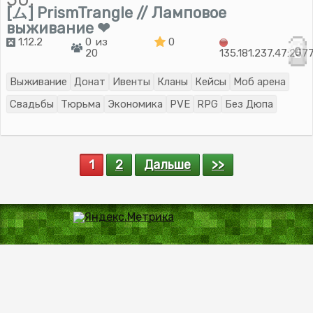
[ム] PrismTrangle // Ламповое
выживание ❤
1.12.2
0 из
0
0
20
135.181.237.47:257
Выживание
Донат
Ивенты
Кланы
Кейсы
Моб арена
Свадьбы
Тюрьма
Экономика
PVE
RPG
Без Дюпа
1
2
Дальше
>>