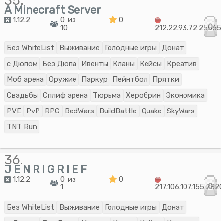
35.
A Minecraft Server
1.12.2
0 из
0
0
10
212.22.93.72:2556
Без WhiteList
Выживание
Голодные игры
Донат
с Дюпом
Без Дюпа
Ивенты
Кланы
Кейсы
Креатив
Моб арена
Оружие
Паркур
Пейнтбол
Прятки
Свадьбы
Сплиф арена
Тюрьма
Херобрин
Экономика
PVE
PvP
RPG
BedWars
BuildBattle
Quake
SkyWars
TNT Run
36.
J E N R I G R I E F
1.12.2
0 из
0
0
1
217.106.107.155:28
Без WhiteList
Выживание
Голодные игры
Донат