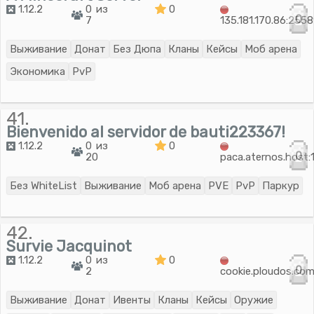
1.12.2
0 из
0
0
7
135.181.170.86:255
Выживание
Донат
Без Дюпа
Кланы
Кейсы
Моб арена
Экономика
PvP
41.
Bienvenido al servidor de bauti223367!
1.12.2
0 из
0
0
20
paca.aternos.host:
Без WhiteList
Выживание
Моб арена
PVE
PvP
Паркур
42.
Survie Jacquinot
1.12.2
0 из
0
0
2
cookie.ploudos.co
Выживание
Донат
Ивенты
Кланы
Кейсы
Оружие