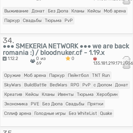
Выживание
Донат
Без Дюпа
Кланы
Кейсы
Моб арена
Паркур
Свадьбы
Тюрьма
PvP
34.
●●● SMEKERIA NETWORK ●●● we are back
romania :) / bloodnuker.cf - 1.19.x
1.12.2
0 из
0
0
69
135.181.219.171:255
Оружие
Моб арена
Паркур
Пейнтбол
TNT Run
SkyWars
BuildBattle
BedWars
RPG
PvP
с Дюпом
Донат
Креатив
Кейсы
Кланы
Ивенты
Тюрьма
Херобрин
Экономика
PVE
Без Дюпа
Свадьбы
Прятки
Сплиф арена
Голодные игры
Без WhiteList
Quake