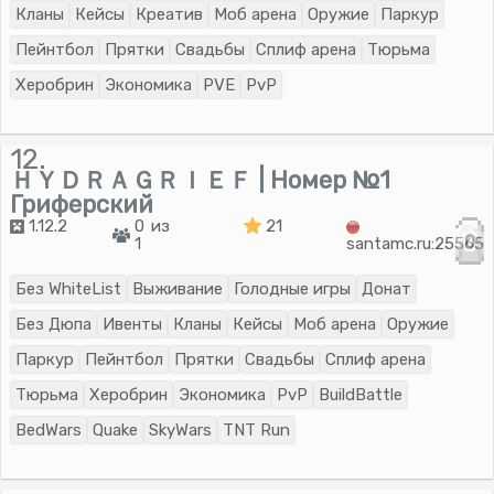
Кланы
Кейсы
Креатив
Моб арена
Оружие
Паркур
Пейнтбол
Прятки
Свадьбы
Сплиф арена
Тюрьма
Херобрин
Экономика
PVE
PvP
12.
ＨＹＤＲＡＧＲＩＥＦ | Номер №1
Гриферский
1.12.2
0 из
21
0
1
santamc.ru:25565
Без WhiteList
Выживание
Голодные игры
Донат
Без Дюпа
Ивенты
Кланы
Кейсы
Моб арена
Оружие
Паркур
Пейнтбол
Прятки
Свадьбы
Сплиф арена
Тюрьма
Херобрин
Экономика
PvP
BuildBattle
BedWars
Quake
SkyWars
TNT Run