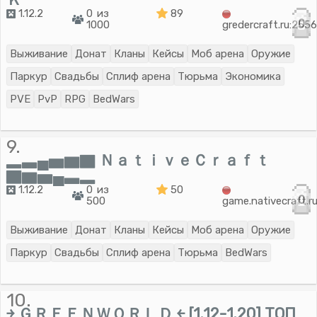
1.12.2
0 из
89
0
1000
gredercraft.ru:255
Выживание
Донат
Кланы
Кейсы
Моб арена
Оружие
Паркур
Свадьбы
Сплиф арена
Тюрьма
Экономика
PVE
PvP
RPG
BedWars
9.
▂▃▄▅▆▇ ＮａｔｉｖｅＣｒａｆｔ
▇▆▅▄▃▂
1.12.2
0 из
50
0
500
game.nativecraft.r
Выживание
Донат
Кланы
Кейсы
Моб арена
Оружие
Паркур
Свадьбы
Сплиф арена
Тюрьма
BedWars
10.
￫ ＧＲＥＥＮＷＯＲＬＤ ￩ [1.12-1.20] ТОП