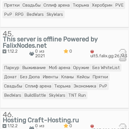
Прятки
Свадьбы
Сплиф арена
Тюрьма
Херобрин
PVE
PvP
RPG
BedWars
SkyWars
45.
This server is offline Powered by
FalixNodes.net
1.12.2
0 из
0
0
2021
ult5.falix.gg:26763
Паркур
Выживание
Моб арена
Оружие
Без WhiteList
Донат
Без Дюпа
Ивенты
Кланы
Кейсы
Прятки
Свадьбы
Сплиф арена
Тюрьма
Экономика
PvP
BedWars
BuildBattle
SkyWars
TNT Run
46.
Hosting Craft-Hosting.ru
1.12.2
0 из
0