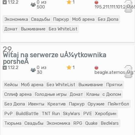
1.12.2
0 из
1
0
500
195.211.111.101:2556
Экономика
Свадьбы
Паркур
Моб арена
Без Дюпа
Донат
Выживание
Без WhiteList
29.
Witaj na serwerze uÅ¼ytkownika
porsheÂ
1.12.2
0 из
1
0
30
beagle.aternos.org
Кейсы
Моб арена
Без WhiteList
Выживание
Прятки
Сплиф арена
Голодные игры
Донат
Кланы
с Дюпом
Без Дюпа
Ивенты
Креатив
Паркур
Оружие
Пейнтбол
PvP
BuildBattle
TNT Run
SkyWars
PVE
Херобрин
Тюрьма
Свадьбы
Экономика
RPG
Quake
BedWars