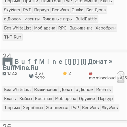
Тюрьма
Прятки
Пейнтбол
PvP
Экономика
Кланы
SkyWars
PVE
Паркур
BedWars
Quake
Без Дюпа
с Дюпом
Ивенты
Голодные игры
BuildBattle
Без WhiteList
Моб арена
RPG
Выживание
Херобрин
TNT Run
24.
▛▜ ＢｕｆｆＭｉｎｅ [!] [!] [!] Донат »
BuffMine.Ru
1.12.2
0 из
2
0
9999
mc.minecloud.su:2
Без WhiteList
Выживание
Донат
с Дюпом
Ивенты
Кланы
Кейсы
Креатив
Моб арена
Оружие
Паркур
Тюрьма
Херобрин
Экономика
PvP
BedWars
SkyWars
25.