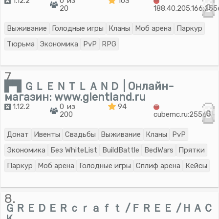
1.12.2
0 из
103
0
20
188.40.205.166:25
Выживание
Голодные игры
Кланы
Моб арена
Паркур
Тюрьма
Экономика
PvP
RPG
7.
▛▜ ＧＬＥＮＴＬＡＮＤ | Онлайн-
магазин: www.glentland.ru
1.12.2
0 из
94
0
200
cubemc.ru:25565
Донат
Ивенты
Свадьбы
Выживание
Кланы
PvP
Экономика
Без WhiteList
BuildBattle
BedWars
Прятки
Паркур
Моб арена
Голодные игры
Сплиф арена
Кейсы
8.
ＧＲＥＤＥＲｃｒａｆｔ /ＦＲＥＥ /ＨＡＣ
Ｋ