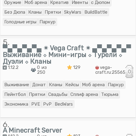
Оружие
Моб арена
Креатив
Ивенты
с Дюпом
Без Дюпа
Кланы
Прятки
SkyWars
BuildBattle
Голодные игры
Паркур
5.
▀▄▀▄▀▄▀▄ ✴ Vega Craft ✴ ▄▀▄▀▄▀▄▀
Выживание ⬦ Мини-игры ⬦ Турели ⬦
Дуэли ⬦ Кланы
1.12.2
0 из
129
vega-
0
250
craft.ru:25565
Выживание
Донат
Кланы
Кейсы
Моб арена
Паркур
Пейнтбол
Прятки
Свадьбы
Сплиф арена
Тюрьма
Экономика
PVE
PvP
BedWars
6.
A Minecraft Server