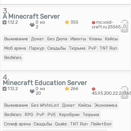
3.
A Minecraft Server
1.12.2
0 из
355
mc.void-
0
2
craft.ru:25565
Выживание
Донат
Без Дюпа
Ивенты
Кланы
Кейсы
Моб арена
Паркур
Свадьбы
Тюрьма
PvP
TNT Run
BedWars
4.
Minecraft Education Server
1.12.2
0 из
266
0
20
45.93.200.22:2556
Выживание
Без WhiteList
Донат
Кейсы
Экономика
BedWars
RPG
PvP
PVE
Херобрин
Тюрьма
Сплиф арена
Свадьбы
Quake
TNT Run
Пейнтбол