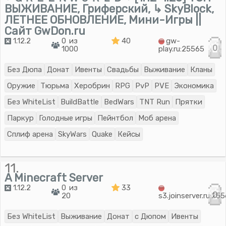
ВЫЖИВАНИЕ, Гриферский, ↳ SkyBlock,
ЛЕТНЕЕ ОБНОВЛЕНИЕ, Мини-Игры ||
Сайт GwDon.ru
1.12.2
0 из
40
gw-
0
1000
play.ru:25565
Без Дюпа
Донат
Ивенты
Свадьбы
Выживание
Кланы
Оружие
Тюрьма
Херобрин
RPG
PvP
PVE
Экономика
Без WhiteList
BuildBattle
BedWars
TNT Run
Прятки
Паркур
Голодные игры
Пейнтбол
Моб арена
Сплиф арена
SkyWars
Quake
Кейсы
11.
A Minecraft Server
1.12.2
0 из
33
0
20
s3.joinserver.ru:25
Без WhiteList
Выживание
Донат
с Дюпом
Ивенты