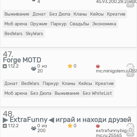
0
4
45.93.200.28:2560
Выживание
Донат
Без Дюпа
Кланы
Кейсы
Креатив
Моб арена
Оружие
Паркур
Свадьбы
Экономика
BedWars
SkyWars
47.
Forge MOTD
1.12.2
0 из
0
0
20
mc.minigolem.ru:2
Донат
BedWars
Паркур
Кланы
Кейсы
Креатив
Моб арена
Без Дюпа
Выживание
Без WhiteList
48.
▶ ExtraFunny ◀ играй и находи друзей
1.12.2
0 из
0
0
200
extrafunny.big-
mc.ru:25565