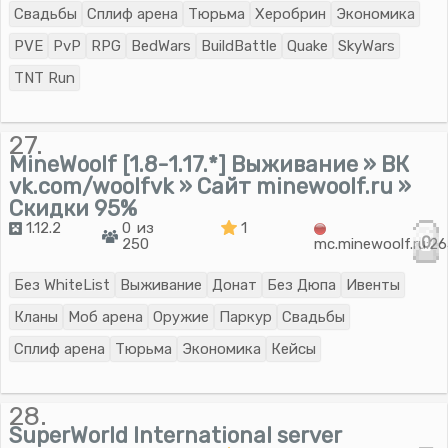
Свадьбы
Сплиф арена
Тюрьма
Херобрин
Экономика
PVE
PvP
RPG
BedWars
BuildBattle
Quake
SkyWars
TNT Run
27.
MineWoolf [1.8-1.17.*] Выживание » ВК
vk.com/woolfvk » Сайт minewoolf.ru »
Скидки 95%
1.12.2
0 из
1
0
250
mc.minewoolf.ru:2
Без WhiteList
Выживание
Донат
Без Дюпа
Ивенты
Кланы
Моб арена
Оружие
Паркур
Свадьбы
Сплиф арена
Тюрьма
Экономика
Кейсы
28.
SuperWorld International server