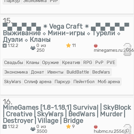
Паркур
Экономика
PvP
15.
▀▄▀▄▀▄▀▄ ✴ Vega Craft ✴ ▄▀▄▀▄▀▄▀
Выживание ⬦ Мини-игры ⬦ Турели ⬦
Дуэли ⬦ Кланы
1.12.2
0 из
11
0
250
minegames.ru:255
Свадьбы
Кланы
Оружие
Креатив
RPG
PvP
PVE
Экономика
Донат
Ивенты
BuildBattle
BedWars
SkyWars
Сплиф арена
Паркур
Пейнтбол
Моб арена
16.
MineGames [1.8-1.18.1] Survival | SkyBlock
| Creative | SkyWars | BedWars | Murder |
Destroyer | Village | Bridge
1.12.2
0 из
9
0
3500
hubmc.ru:25565