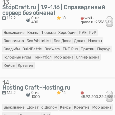
13.
StopCraft.ru | 1.9-1.16 | Справедливый
сервер без обмана!
1.12.2
0 из
18
wolf-
0
400
game.ru:25565
Выживание
Кланы
Тюрьма
Херобрин
PVE
PvP
Экономика
Без WhiteList
Без Дюпа
Донат
Ивенты
Свадьбы
BuildBattle
BedWars
TNT Run
Прятки
Паркур
Голодные игры
Пейнтбол
Моб арена
Сплиф арена
Кейсы
Креатив
14.
Hosting Craft-Hosting.ru
1.12.2
0 из
14
0
1000
45.93.200.22:2558
Выживание
Донат
с Дюпом
Кейсы
Креатив
Моб арена