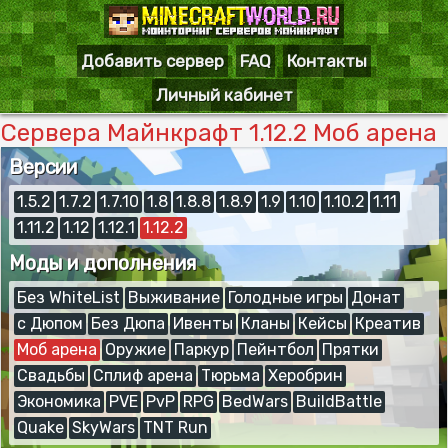
Добавить сервер
FAQ
Контакты
Личный кабинет
Сервера Майнкрафт 1.12.2 Моб арена
Версии
1.5.2
1.7.2
1.7.10
1.8
1.8.8
1.8.9
1.9
1.10
1.10.2
1.11
1.11.2
1.12
1.12.1
1.12.2
Моды и дополнения
Без WhiteList
Выживание
Голодные игры
Донат
с Дюпом
Без Дюпа
Ивенты
Кланы
Кейсы
Креатив
Моб арена
Оружие
Паркур
Пейнтбол
Прятки
Свадьбы
Сплиф арена
Тюрьма
Херобрин
Экономика
PVE
PvP
RPG
BedWars
BuildBattle
Quake
SkyWars
TNT Run