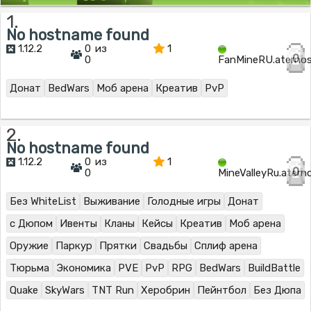
1.
No hostname found
1.12.2
0 из
1
0
0
FanMineRU.aterno
Донат
BedWars
Моб арена
Креатив
PvP
2.
No hostname found
1.12.2
0 из
1
0
0
MineValleyRu.ater
Без WhiteList
Выживание
Голодные игры
Донат
с Дюпом
Ивенты
Кланы
Кейсы
Креатив
Моб арена
Оружие
Паркур
Прятки
Свадьбы
Сплиф арена
Тюрьма
Экономика
PVE
PvP
RPG
BedWars
BuildBattle
Quake
SkyWars
TNT Run
Херобрин
Пейнтбол
Без Дюпа