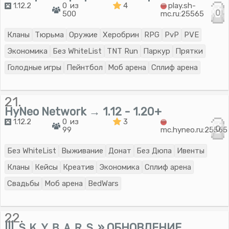
1.12.2
0 из
4
play.sh-
0
500
mc.ru:25565
Кланы
Тюрьма
Оружие
Херобрин
RPG
PvP
PVE
Экономика
Без WhiteList
TNT Run
Паркур
Прятки
Голодные игры
Пейнтбол
Моб арена
Сплиф арена
21.
HyNeo Network → 1.12 - 1.20+
1.12.2
0 из
3
0
99
mc.hyneo.ru:25565
Без WhiteList
Выживание
Донат
Без Дюпа
Ивенты
Кланы
Кейсы
Креатив
Экономика
Сплиф арена
Свадьбы
Моб арена
BedWars
22.
||| ＳＫＹＢＡＲＳ » ОБНОВЛЕНИЕ,