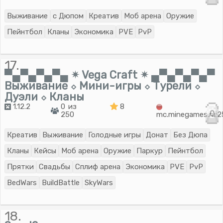
Выживание
с Дюпом
Креатив
Моб арена
Оружие
Пейнтбол
Кланы
Экономика
PVE
PvP
17.
▀▄▀▄▀▄▀▄ ✴ Vega Craft ✴ ▄▀▄▀▄▀▄▀
Выживание ⬦ Мини-игры ⬦ Турели ⬦
Дуэли ⬦ Кланы
1.12.2
0 из
8
0
250
mc.minegames.ru:
Креатив
Выживание
Голодные игры
Донат
Без Дюпа
Кланы
Кейсы
Моб арена
Оружие
Паркур
Пейнтбол
Прятки
Свадьбы
Сплиф арена
Экономика
PVE
PvP
BedWars
BuildBattle
SkyWars
18.