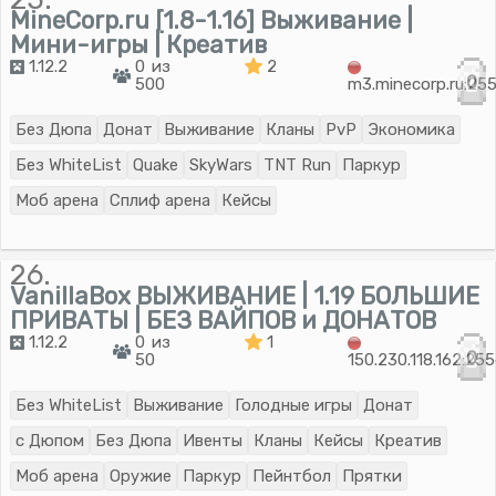
MineCorp.ru [1.8-1.16] Выживание |
Мини-игры | Креатив
1.12.2
0 из
2
0
500
m3.minecorp.ru:25
Без Дюпа
Донат
Выживание
Кланы
PvP
Экономика
Без WhiteList
Quake
SkyWars
TNT Run
Паркур
Моб арена
Сплиф арена
Кейсы
26.
VanillaBox ВЫЖИВАНИЕ | 1.19 БОЛЬШИЕ
ПРИВАТЫ | БЕЗ ВАЙПОВ и ДОНАТОВ
1.12.2
0 из
1
0
50
150.230.118.162:25
Без WhiteList
Выживание
Голодные игры
Донат
с Дюпом
Без Дюпа
Ивенты
Кланы
Кейсы
Креатив
Моб арена
Оружие
Паркур
Пейнтбол
Прятки