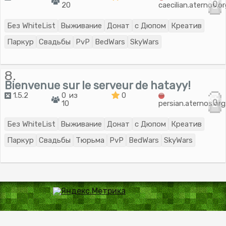
0
20
caecilian.aternos.o
Без WhiteList
Выживание
Донат
с Дюпом
Креатив
Паркур
Свадьбы
PvP
BedWars
SkyWars
8.
Bienvenue sur le serveur de hatayy!
1.5.2
0 из
0
0
10
persian.aternos.or
Без WhiteList
Выживание
Донат
с Дюпом
Креатив
Паркур
Свадьбы
Тюрьма
PvP
BedWars
SkyWars