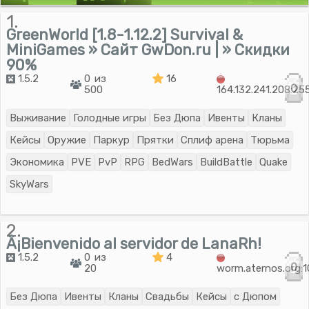
1.
GreenWorld [1.8-1.12.2] Survival &
MiniGames » Сайт GwDon.ru | » Скидки
90%
1.5.2
0 из
16
0
500
164.132.241.208:25
Выживание
Голодные игры
Без Дюпа
Ивенты
Кланы
Кейсы
Оружие
Паркур
Прятки
Сплиф арена
Тюрьма
Экономика
PVE
PvP
RPG
BedWars
BuildBattle
Quake
SkyWars
2.
Â¡Bienvenido al servidor de LanaRh!
1.5.2
0 из
4
0
20
worm.aternos.org:
Без Дюпа
Ивенты
Кланы
Свадьбы
Кейсы
с Дюпом