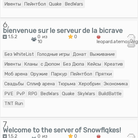
Ивенты
Пейнтбол
Quake
BedWars
6.
bienvenue sur le serveur de la bicrave
1.5.2
0 из
0
0
10
leopard.aternos.or
Без WhiteList
Голодные игры
Донат
Выживание
Ивенты
Кланы
с Дюпом
Без Дюпа
Кейсы
Креатив
Моб арена
Оружие
Паркур
Пейнтбол
Прятки
Свадьбы
Сплиф арена
Тюрьма
Херобрин
Экономика
PVE
PvP
RPG
BedWars
Quake
SkyWars
BuildBattle
TNT Run
7.
Welcome to the server of Snowflqkes!
1.5.2
0 из
0