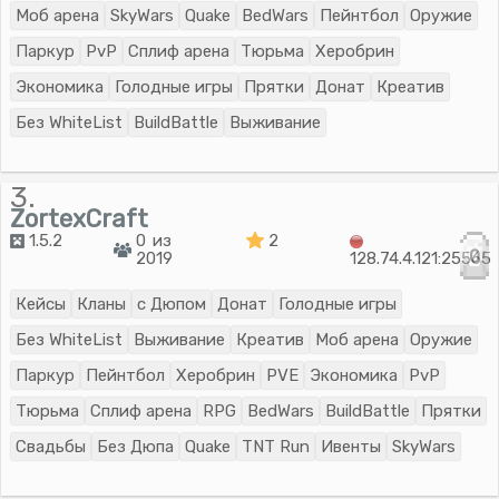
Моб арена
SkyWars
Quake
BedWars
Пейнтбол
Оружие
Паркур
PvP
Сплиф арена
Тюрьма
Херобрин
Экономика
Голодные игры
Прятки
Донат
Креатив
Без WhiteList
BuildBattle
Выживание
3.
ZortexCraft
1.5.2
0 из
2
0
2019
128.74.4.121:25565
Кейсы
Кланы
с Дюпом
Донат
Голодные игры
Без WhiteList
Выживание
Креатив
Моб арена
Оружие
Паркур
Пейнтбол
Херобрин
PVE
Экономика
PvP
Тюрьма
Сплиф арена
RPG
BedWars
BuildBattle
Прятки
Свадьбы
Без Дюпа
Quake
TNT Run
Ивенты
SkyWars