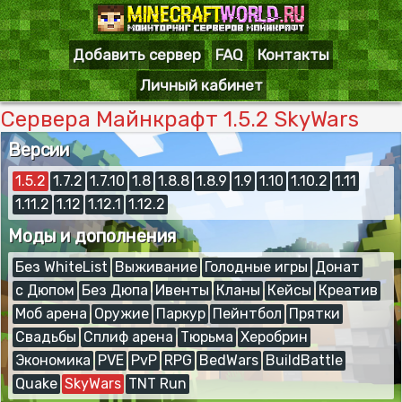
Добавить сервер
FAQ
Контакты
Личный кабинет
Сервера Майнкрафт 1.5.2 SkyWars
Версии
1.5.2
1.7.2
1.7.10
1.8
1.8.8
1.8.9
1.9
1.10
1.10.2
1.11
1.11.2
1.12
1.12.1
1.12.2
Моды и дополнения
Без WhiteList
Выживание
Голодные игры
Донат
с Дюпом
Без Дюпа
Ивенты
Кланы
Кейсы
Креатив
Моб арена
Оружие
Паркур
Пейнтбол
Прятки
Свадьбы
Сплиф арена
Тюрьма
Херобрин
Экономика
PVE
PvP
RPG
BedWars
BuildBattle
Quake
SkyWars
TNT Run