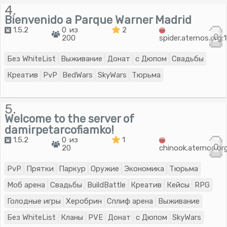
4.
Bienvenido a Parque Warner Madrid
1.5.2
0 из
2
0
200
spider.aternos.org
Без WhiteList
Выживание
Донат
с Дюпом
Свадьбы
Креатив
PvP
BedWars
SkyWars
Тюрьма
5.
Welcome to the server of
damirpetarcofiamko!
1.5.2
0 из
1
0
20
chinook.aternos.or
PvP
Прятки
Паркур
Оружие
Экономика
Тюрьма
Моб арена
Свадьбы
BuildBattle
Креатив
Кейсы
RPG
Голодные игры
Херобрин
Сплиф арена
Выживание
Без WhiteList
Кланы
PVE
Донат
с Дюпом
SkyWars