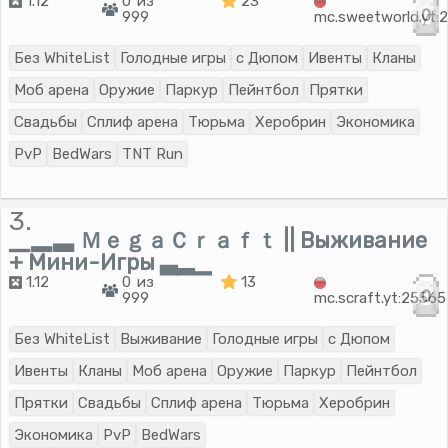
1.12
0 из
23
0
999
mc.sweetworld.yt:
Без WhiteList
Голодные игры
с Дюпом
Ивенты
Кланы
Моб арена
Оружие
Паркур
Пейнтбол
Прятки
Свадьбы
Сплиф арена
Тюрьма
Херобрин
Экономика
PvP
BedWars
TNT Run
3.
▁▂▃ ＭｅｇａＣｒａｆｔ || Выживание
+ Мини-Игры ▃▂▁
1.12
0 из
13
0
999
mc.scraft.yt:25565
Без WhiteList
Выживание
Голодные игры
с Дюпом
Ивенты
Кланы
Моб арена
Оружие
Паркур
Пейнтбол
Прятки
Свадьбы
Сплиф арена
Тюрьма
Херобрин
Экономика
PvP
BedWars