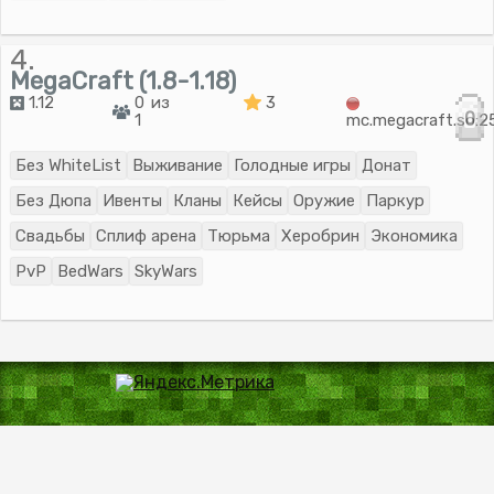
4.
MegaCraft (1.8-1.18)
1.12
0 из
3
0
1
mc.megacraft.so:2
Без WhiteList
Выживание
Голодные игры
Донат
Без Дюпа
Ивенты
Кланы
Кейсы
Оружие
Паркур
Свадьбы
Сплиф арена
Тюрьма
Херобрин
Экономика
PvP
BedWars
SkyWars