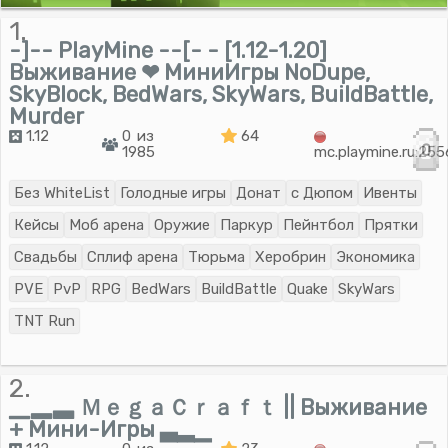
1.
-]-- PlayMine --[- - [1.12-1.20]
Выживание ❤ МиниИгры NoDupe,
SkyBlock, BedWars, SkyWars, BuildBattle,
Murder
1.12
0 из
64
0
1985
mc.playmine.ru:25
Без WhiteList
Голодные игры
Донат
с Дюпом
Ивенты
Кейсы
Моб арена
Оружие
Паркур
Пейнтбол
Прятки
Свадьбы
Сплиф арена
Тюрьма
Херобрин
Экономика
PVE
PvP
RPG
BedWars
BuildBattle
Quake
SkyWars
TNT Run
2.
▁▂▃ ＭｅｇａＣｒａｆｔ || Выживание
+ Мини-Игры ▃▂▁