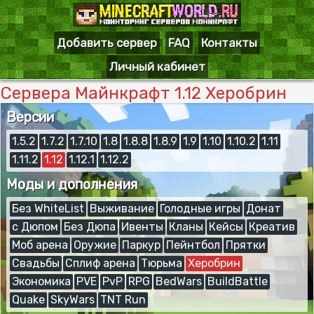
Добавить сервер
FAQ
Контакты
Личный кабинет
Сервера Майнкрафт 1.12 Херобрин
Версии
1.5.2
1.7.2
1.7.10
1.8
1.8.8
1.8.9
1.9
1.10
1.10.2
1.11
1.11.2
1.12
1.12.1
1.12.2
Моды и дополнения
Без WhiteList
Выживание
Голодные игры
Донат
с Дюпом
Без Дюпа
Ивенты
Кланы
Кейсы
Креатив
Моб арена
Оружие
Паркур
Пейнтбол
Прятки
Свадьбы
Сплиф арена
Тюрьма
Херобрин
Экономика
PVE
PvP
RPG
BedWars
BuildBattle
Quake
SkyWars
TNT Run