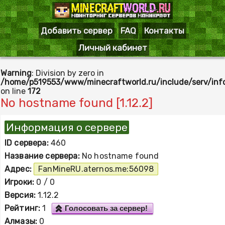
Добавить сервер
FAQ
Контакты
Личный кабинет
Warning
: Division by zero in
/home/p519553/www/minecraftworld.ru/include/serv/inf
on line
172
No hostname found [1.12.2]
Информация о сервере
ID сервера:
460
Название сервера:
No hostname found
Адрес:
FanMineRU.aternos.me:56098
Игроки:
0 / 0
Версия:
1.12.2
Рейтинг:
1
Голосовать за сервер!
Алмазы:
0