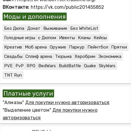
ВКонтакте:
https://vk.com/public201455852
Моды и дополнения
Без Дюпа
Донат
Выживание
Без WhiteList
Голодные игры
с Дюпом
Ивенты
Кланы
Кейсы
Креатив
Моб арена
Оружие
Паркур
Пейнтбол
Прятки
Свадьбы
Сплиф арена
Тюрьма
Херобрин
Экономика
PVE
PvP
RPG
BedWars
BuildBattle
Quake
SkyWars
TNT Run
Платные услуги
"Алмазы"
Для покупки нужно авторизоваться
"Выделение цветом"
Для покупки нужно
авторизоваться