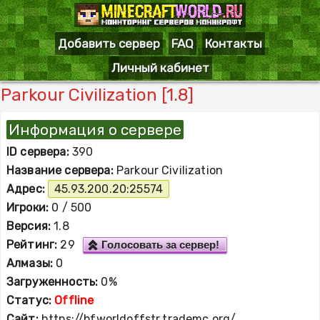
Добавить сервер
FAQ
Контакты
Личный кабинет
Parkour Сivilization [1.8]
Информация о сервере
ID сервера:
390
Название сервера:
Parkour Сivilization
Адрес:
45.93.200.20:25574
Игроки:
0 / 500
Версия:
1.8
Рейтинг:
29
Голосовать за сервер!
Алмазы:
0
Загруженность:
0%
Статус:
Offline
Сайт:
https://bfworldoffstr.trademc.org/