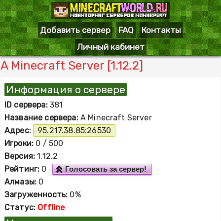
Добавить сервер
FAQ
Контакты
Личный кабинет
A Minecraft Server [1.12.2]
Информация о сервере
ID сервера:
381
Название сервера:
A Minecraft Server
Адрес:
95.217.38.85:26530
Игроки:
0 / 500
Версия:
1.12.2
Рейтинг:
0
Голосовать за сервер!
Алмазы:
0
Загруженность:
0%
Статус:
Offline