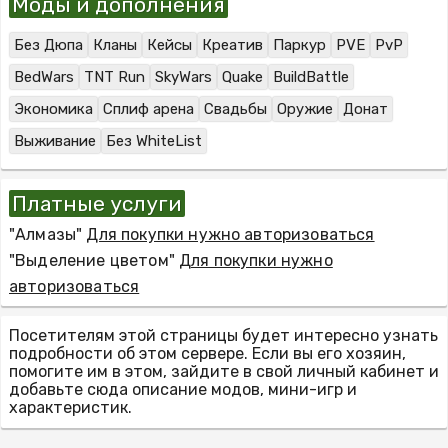
Моды и дополнения
Без Дюпа
Кланы
Кейсы
Креатив
Паркур
PVE
PvP
BedWars
TNT Run
SkyWars
Quake
BuildBattle
Экономика
Сплиф арена
Свадьбы
Оружие
Донат
Выживание
Без WhiteList
Платные услуги
"Алмазы"
Для покупки нужно авторизоваться
"Выделение цветом"
Для покупки нужно
авторизоваться
Посетителям этой страницы будет интересно узнать
подробности об этом сервере. Если вы его хозяин,
помогите им в этом, зайдите в свой личный кабинет и
добавьте сюда описание модов, мини-игр и
характеристик.