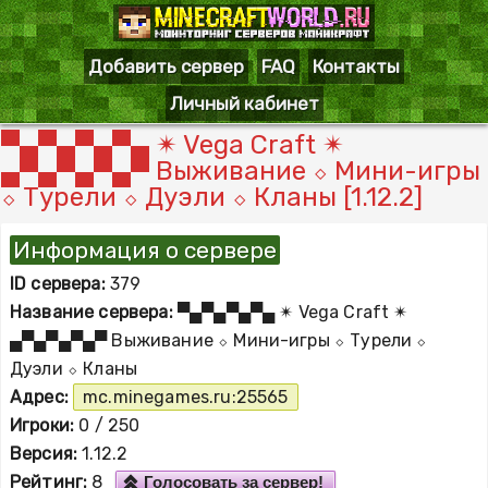
Добавить сервер
FAQ
Контакты
Личный кабинет
▀▄▀▄▀▄▀▄ ✴ Vega Craft ✴
▄▀▄▀▄▀▄▀ Выживание ⬦ Мини-игры
⬦ Турели ⬦ Дуэли ⬦ Кланы [1.12.2]
Информация о сервере
ID сервера:
379
Название сервера:
▀▄▀▄▀▄▀▄ ✴ Vega Craft ✴
▄▀▄▀▄▀▄▀ Выживание ⬦ Мини-игры ⬦ Турели ⬦
Дуэли ⬦ Кланы
Адрес:
mc.minegames.ru:25565
Игроки:
0 / 250
Версия:
1.12.2
Рейтинг:
8
Голосовать за сервер!