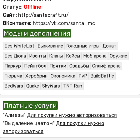
Статус:
Offline
Сайт:
http://santacraft.ru/
ВКонтакте:
https://vk.com/santa_mc
Моды и дополнения
Без WhiteList
Выживание
Голодные игры
Донат
Без Дюпа
Ивенты
Кланы
Кейсы
Моб арена
Оружие
Паркур
Пейнтбол
Прятки
Свадьбы
Сплиф арена
Тюрьма
Херобрин
Экономика
PvP
BuildBattle
BedWars
Quake
SkyWars
TNT Run
Платные услуги
"Алмазы"
Для покупки нужно авторизоваться
"Выделение цветом"
Для покупки нужно
авторизоваться