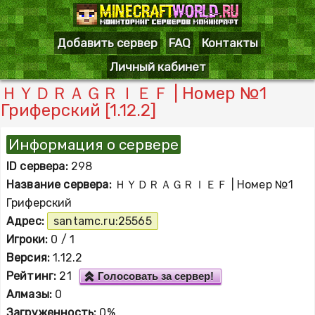
Добавить сервер
FAQ
Контакты
Личный кабинет
ＨＹＤＲＡＧＲＩＥＦ | Номер №1
Гриферский [1.12.2]
Информация о сервере
ID сервера:
298
Название сервера:
ＨＹＤＲＡＧＲＩＥＦ | Номер №1
Гриферский
Адрес:
santamc.ru:25565
Игроки:
0 / 1
Версия:
1.12.2
Рейтинг:
21
Голосовать за сервер!
Алмазы:
0
Загруженность:
0%