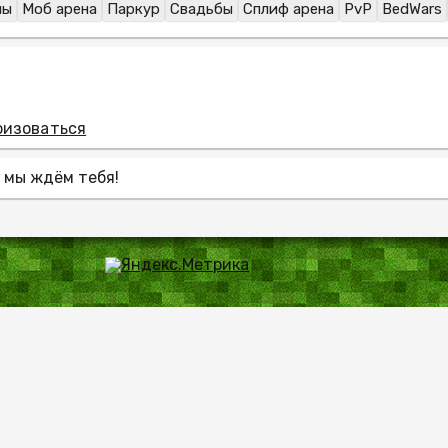
ны
Моб арена
Паркур
Свадьбы
Сплиф арена
PvP
BedWars
ризоваться
 мы ждём тебя!