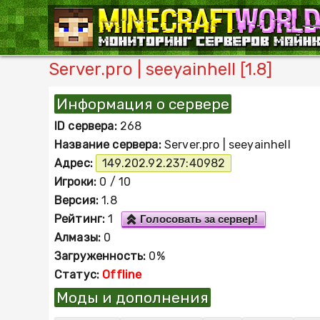
Server.pro | seeyainhell [1.8]
Информация о сервере
ID сервера:
268
Название сервера:
Server.pro | seeyainhell
Адрес:
149.202.92.237:40982
Игроки:
0 / 10
Версия:
1.8
Рейтинг:
1
Голосовать за сервер!
Алмазы:
0
Загруженность:
0%
Статус:
Offline
Моды и дополнения