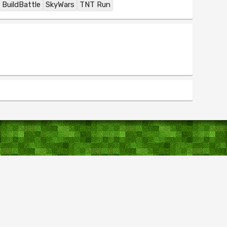
BuildBattle
SkyWars
TNT Run