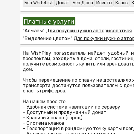
Без WhiteList
Донат
Без Дюпа
Ивенты
Кланы
К
Платные услуги
"Алмазы"
Для покупки нужно авторизоваться
"Выделение цветом"
Для покупки нужно авто
На WishPlay пользователь найдет удобный 
проспектам, заходить в дома, отели, гостини
получите возможность купить или арендовать
дом.
Чтобы перемещение по спавну не доставляло х
транспорта достанутся пользователям с дон
опасть грифферов.
На нашем проекте:
- Удобная система навигации по серверу
- Доступный и продуманный донат
- Красивый спавн (город)
- Система кланов
- Телепортация в рандомную точку карты всег
- Адекватная опытная администрация