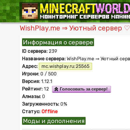
WishPlay.me ⇒ Уютный сервер ♡ [
Информация о сервере
ID сервера:
239
Название сервера:
WishPlay.me ⇒ Уютный сер
Адрес:
mc.wishplay.ru:25565
Игроки:
0 / 500
Версия:
1.12.1
Рейтинг:
12
Голосовать за сервер!
Алмазы:
0
Загруженность:
0%
Статус:
Offline
Моды и дополнения