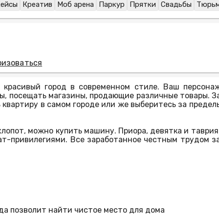
ейсы
Креатив
Моб арена
Паркур
Прятки
Свадьбы
Тюрь
ризоваться
и красивый город в современном стиле. Ваш персона
цы, посещать магазины, продающие различные товары. З
 квартиру в самом городе или же выберитесь за предел
лопот, можно купить машину. Приора, девятка и таврия
ат-привилегиями. Все заработанное честным трудом з
да позволит найти чистое место для дома