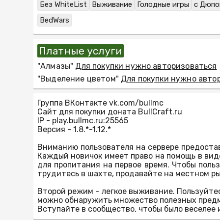
Без WhiteList
Выживание
Голодные игры
с Дюп
BedWars
Платные услуги
"Алмазы"
Для покупки нужно авторизоваться
"Выделение цветом"
Для покупки нужно авто
Группа ВКонтакте vk.com/bullmc
Сайт для покупки доната BullCraft.ru
IP - play.bullmc.ru:25565
Версия - 1.8.*-1.12.*
Вниманию пользователя на сервере предостав
Каждый новичок имеет право на помощь в виде
для пропитания на первое время. Чтобы поль
трудитесь в шахте, продавайте на местном р
Второй режим - легкое выживание. Пользуйте
можно обнаружить множество полезных предме
Вступайте в сообщество, чтобы было веселее 