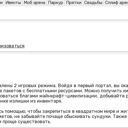
ом
Ивенты
Моб арена
Паркур
Прятки
Свадьбы
Сплиф аре
ризоваться
лены 2 игровых режима. Войдя в первый портал, вы ок
 пакетов с бесплатными ресурсами. Можно получить ки
зоваться благами майнкрафт-цивилизации, добывайте 
ынке излишки из инвентаря.
сь помощью, чтобы закрепиться в квадратном мире и жи
тов, не забывайте почаще обыскивать сундуки. Также р
и проще существовать.