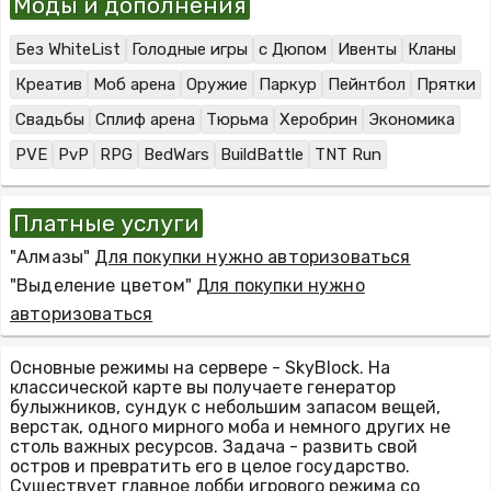
Моды и дополнения
Без WhiteList
Голодные игры
с Дюпом
Ивенты
Кланы
Креатив
Моб арена
Оружие
Паркур
Пейнтбол
Прятки
Свадьбы
Сплиф арена
Тюрьма
Херобрин
Экономика
PVE
PvP
RPG
BedWars
BuildBattle
TNT Run
Платные услуги
"Алмазы"
Для покупки нужно авторизоваться
"Выделение цветом"
Для покупки нужно
авторизоваться
Основные режимы на сервере - SkyBlock. На
классической карте вы получаете генератор
булыжников, сундук с небольшим запасом вещей,
верстак, одного мирного моба и немного других не
столь важных ресурсов. Задача - развить свой
остров и превратить его в целое государство.
Существует главное лобби игрового режима со