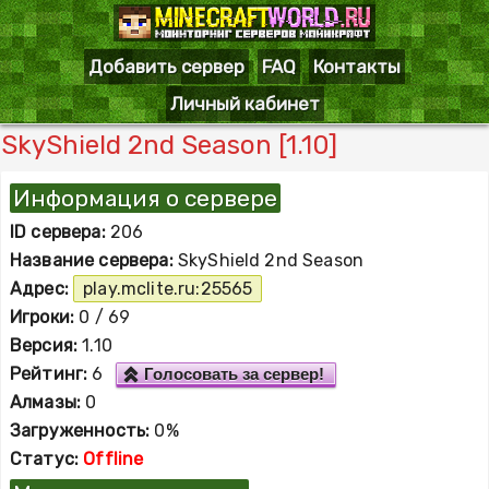
Добавить сервер
FAQ
Контакты
Личный кабинет
SkyShield 2nd Season [1.10]
Информация о сервере
ID сервера:
206
Название сервера:
SkyShield 2nd Season
Адрес:
play.mclite.ru:25565
Игроки:
0 / 69
Версия:
1.10
Рейтинг:
6
Голосовать за сервер!
Алмазы:
0
Загруженность:
0%
Статус:
Offline