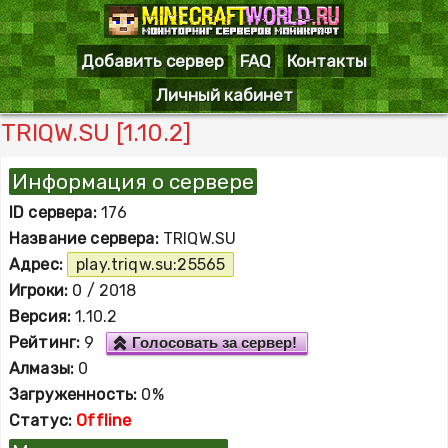
Добавить сервер
FAQ
Контакты
Личный кабинет
TRIQW.SU [1.10.2]
Информация о сервере
ID сервера:
176
Название сервера:
TRIQW.SU
Адрес:
play.triqw.su:25565
Игроки:
0 / 2018
Версия:
1.10.2
Рейтинг:
9
Голосовать за сервер!
Алмазы:
0
Загруженность:
0%
Статус:
Offline