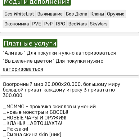
Моды и дополнения
Без WhiteList
Выживание
Без Дюпа
Кланы
Оружие
Экономика
PVE
PvP
RPG
BedWars
SkyWars
Платные услуги
"Алмазы"
Для покупки нужно авторизоваться
"Выделение цветом"
Для покупки нужно
авторизоваться
Ооогромный мир 20.000x20.000, большому миру
большой приват каждому игроку 3 привата по
300.000.
_MCMMO - прокачка скиллов и умений.
_новые монстры и БОССЫ!
_НОВЫЕ ЧАРЫ И ОРУЖИЯ!
_КЛАНЫ! _АВТОШАХТА!
_Рюкзаки!
_Смена скина skin [ник]