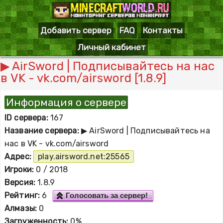
Добавить сервер
FAQ
Контакты
Личный кабинет
▶ AirSword | Подписывайтесь на нас
в VK - vk.com/airsword [1.8.9]
Информация о сервере
ID сервера:
167
Название сервера:
▶ AirSword | Подписывайтесь на
нас в VK - vk.com/airsword
Адрес:
play.airsword.net:25565
Игроки:
0 / 2018
Версия:
1.8.9
Рейтинг:
6
Голосовать за сервер!
Алмазы:
0
Загруженность:
0%